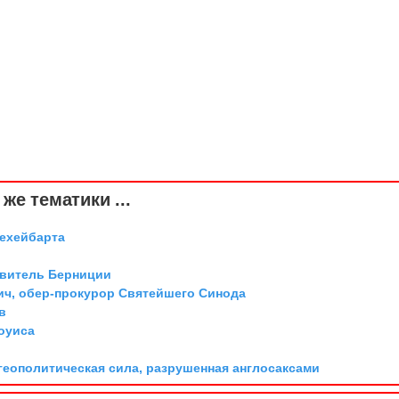
же тематики ...
Дехейбарта
авитель Берниции
ич, обер-прокурор Святейшего Синода
в
оуиса
геополитическая сила, разрушенная англосаксами