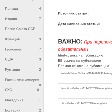
Польша
4
Источник статьи:
Италия
7
Дата написания статьи:
Песни Союза ССР
1
Франция
9
ВАЖНО:
При перепеч
обязательна !
Германия
7
html-ссылка на публикацию
США
3
BB-ссылка на публикацию
Прямая ссылка на публикацию
Румыния
2
Российская империя
8
СХС
0
Македония
1
Болгария
2