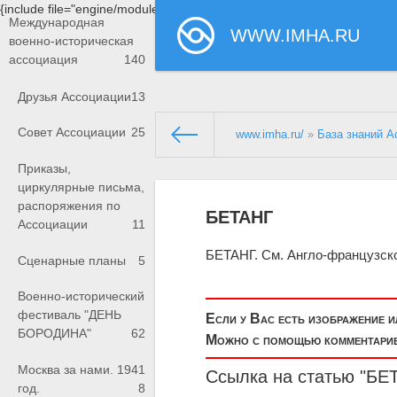
{include file="engine/modules/saperu/head.php"}
Международная
WWW.IMHA.RU
военно-историческая
ассоциация
140
Друзья Ассоциации
13
Совет Ассоциации
25
www.imha.ru/
»
База знаний А
Приказы,
циркулярные письма,
распоряжения по
БЕТАНГ
Ассоциации
11
БЕТАНГ. См. Англо-французско-
Сценарные планы
5
Военно-исторический
фестиваль "ДЕНЬ
Если у Вас есть изображение 
БОРОДИНА"
62
Можно с помощью комментариев
Москва за нами. 1941
Ссылка на статью "БЕ
год.
8