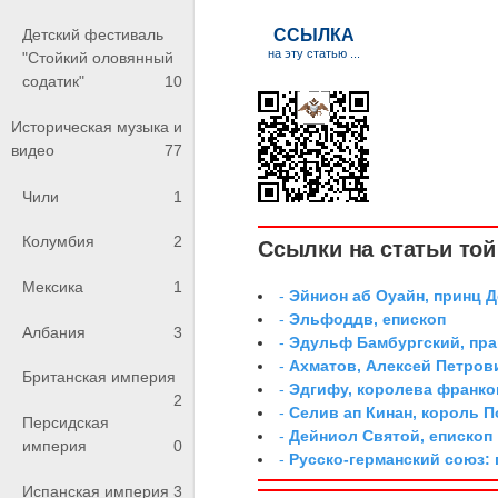
Детский фестиваль
"Стойкий оловянный
содатик"
10
Историческая музыка и
видео
77
Чили
1
Колумбия
2
Ссылки на статьи той 
Мексика
1
-
Эйнион аб Оуайн, принц 
-
Эльфоддв, епископ
Албания
3
-
Эдульф Бамбургский, пр
-
Ахматов, Алексей Петров
Британская империя
-
Эдгифу, королева франко
2
-
Селив ап Кинан, король П
Персидская
-
Дейниол Святой, епископ
империя
0
-
Русско-германский союз: 
Испанская империя
3