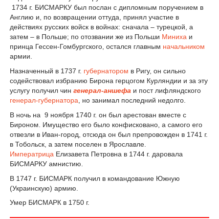
1734 г. БИСМАРКУ был послан с дипломным поручением в
Англию и, по возвращении оттуда, принял участие в
действиях русских войск в войнах: сначала – турецкой, а
затем – в Польше; по отозвании же из Польши
Миниха
и
принца Гессен-Гомбургского, остался главным
начальником
армии.
Назначенный в 1737 г.
губернатором
в Ригу, он сильно
содействовал избранию Бирона герцогом Курляндии и за эту
услугу получил чин
генерал-аншефа
и пост лифляндского
генерал-губернатора
, но занимал последний недолго.
В ночь на 9 ноября 1740 г. он был арестован вместе с
Бироном. Имущество его было конфисковано, а самого его
отвезли в Иван-город, отсюда он был препровожден в 1741 г.
в Тобольск, а затем поселен в Ярославле.
Императрица
Елизавета Петровна в 1744 г. даровала
БИСМАРКУ амнистию.
В 1747 г. БИСМАРК получил в командование Южную
(Украинскую) армию.
Умер БИСМАРК в 1750 г.