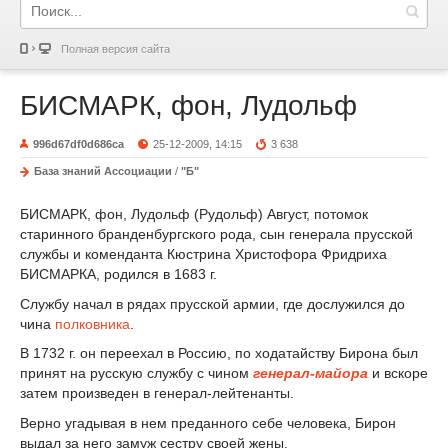
Полная версия сайта
БИСМАРК, фон, Лудольф
996d67df0d686ca
25-12-2009, 14:15
3 638
База знаний Ассоциации
/
"Б"
БИСМАРК, фон, Лудольф (Рудольф) Август, потомок
старинного бранденбургского рода, сын генерала прусской
службы и коменданта Кюстрина Христофора Фридриха
БИСМАРКА, родился в 1683 г.
Службу начал в рядах прусской армии, где дослужился до
чина
полковника
.
В 1732 г. он переехал в Россию, по ходатайству Бирона был
принят на русскую службу с чином
генерал-майора
и вскоре
затем произведен в генерал-лейтенанты.
Верно угадывая в нем преданного себе человека, Бирон
выдал за него замуж сестру своей жены.