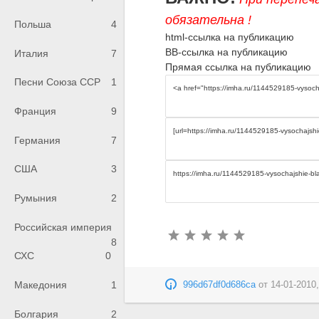
обязательна !
Польша
4
html-ссылка на публикацию
BB-ссылка на публикацию
Италия
7
Прямая ссылка на публикацию
Песни Союза ССР
1
Франция
9
Германия
7
США
3
Румыния
2
Российская империя
8
СХС
0
Македония
1
996d67df0d686ca
от
14-01-2010,
Болгария
2