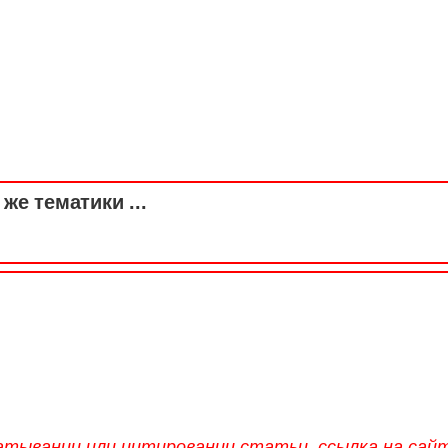
же тематики ...
атывании или цитировании статьи, ссылка на сай