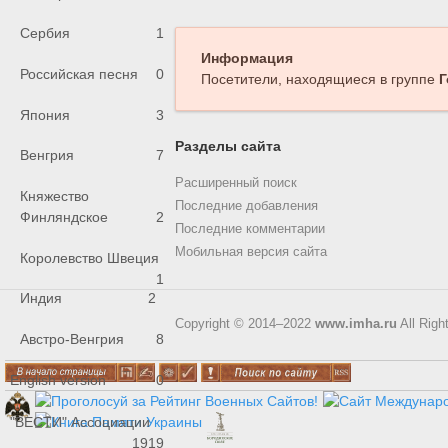
Сербия
1
Информация
Российская песня
0
Посетители, находящиеся в группе
Г
Япония
3
Разделы сайта
Венгрия
7
Расширенный поиск
Княжество
Последние добавления
Финляндское
2
Последние комментарии
Мобильная версия сайта
Королевство Швеция
1
Индия
2
Copyright © 2014–2022
www.imha.ru
All Righ
Австро-Венгрия
8
English version
0
"ВЕСТИ" Ассоциации
1919