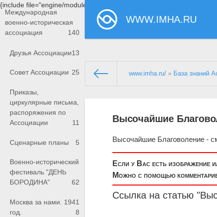
{include file="engine/modules/saperu/head.php"}
Международная
WWW.IMHA.RU
военно-историческая
ассоциация
140
Друзья Ассоциации
13
Совет Ассоциации
25
www.imha.ru/
»
База знаний А
Приказы,
циркулярные письма,
распоряжения по
Высочайшие Благово
Ассоциации
11
Высочайшие Благоволение - с
Сценарные планы
5
Военно-исторический
Если у Вас есть изображение 
фестиваль "ДЕНЬ
Можно с помощью комментариев
БОРОДИНА"
62
Ссылка на статью "Вы
Москва за нами. 1941
год.
8