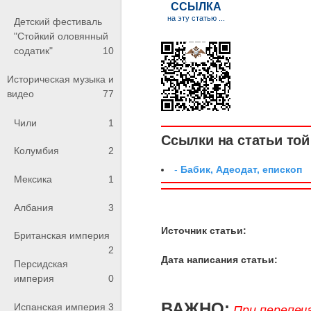
Детский фестиваль
"Стойкий оловянный
содатик"
10
Историческая музыка и
видео
77
Чили
1
Ссылки на статьи той 
Колумбия
2
-
Бабик, Адеодат, епископ
Мексика
1
Албания
3
Источник статьи:
Британская империя
2
Дата написания статьи:
Персидская
империя
0
ВАЖНО:
Испанская империя
3
При перепеч