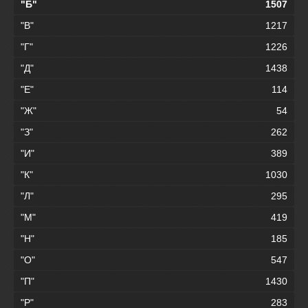
"Б"
1507
"В"
1217
"Г"
1226
"Д"
1438
"Е"
114
"Ж"
54
"З"
262
"И"
389
"К"
1030
"Л"
295
"М"
419
"Н"
185
"О"
547
"П"
1430
"Р"
283