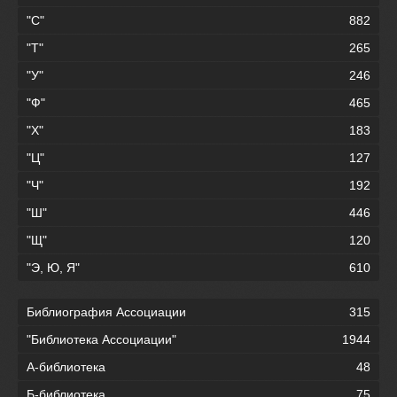
"С"
882
"Т"
265
"У"
246
"Ф"
465
"Х"
183
"Ц"
127
"Ч"
192
"Ш"
446
"Щ"
120
"Э, Ю, Я"
610
Библиография Ассоциации
315
"Библиотека Ассоциации"
1944
А-библиотека
48
Б-библиотека
75