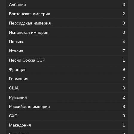
Албания
3
Британская империя
2
Персидская империя
0
Испанская империя
3
Польша
4
Италия
7
Песни Союза ССР
1
Франция
9
Германия
7
США
3
Румыния
2
Российская империя
8
СХС
0
Македония
1