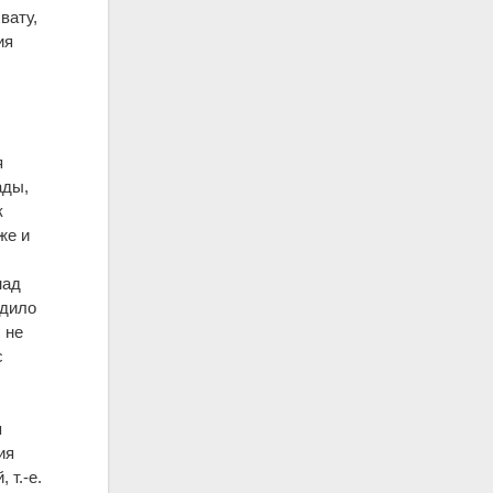
вату,
ия
я
ады,
к
же и
над
одило
 не
с
я
ия
 т.-е.