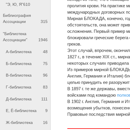
"Э, Ю, Я"
610
пролития крови. На практике 
международных договорных пос
Библиография
Мирная БЛОКАДА, конечно, год
Ассоциации
315
обстоятельств, она может при
осложнения. Первый пример ми
"Библиотека
блокировали греческие берега
Ассоциации"
1946
греков.
Этот случай, впрочем, окончил
А-библиотека
48
1827 г., в течение XIX ст., м
некоторых случаях приводила 
Б-библиотека
75
Из примеров мирной БЛОКАДЫ м
В-библиотека
96
Англия, Германия и Италия) бл
целью принудить ее разоружит
Г-библиотека
83
В 1897 г. те же державы, вмес
войсками под командою
полко
Д-библиотека
111
В 1902 г. Англия, Германия и
возмещения убытков, понесенн
Е, Ё-библиотека
9
Правовые последствия мирно
Ж-библиотека
16