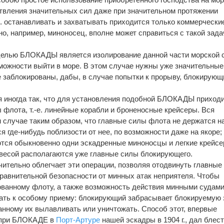
твления значительных сил даже при значительном протяжении
к. останавливать и захватывать приходится только коммерчески
но, например, миноносец, вполне может справиться с такой зада
 целью БЛОКАДЫ является изолирование данной части морской 
зможности выйти в море. В этом случае нужны уже значительные
е заблокированы, дабы, в случае попытки к прорыву, блокирующ
 иногда так, что для установления подобной БЛОКАДЫ приход
 флота, т.-е. линейные корабли и броненосные крейсеры. Вся
м случае таким образом, что главные силы флота не держатся н
я где-нибудь поблизости от нее, по возможности даже на якоре;
тся обыкновенно одни эскадренные миноносцы и легкие крейс
завесой располагаются уже главные силы блокирующего.
ительно облегчает эти операции, позволяя отодвинуть главные
равнительной безопасности от минных атак неприятеля. Чтобы
ванному флоту, а также возможность действия минными судами
ать к особому приему: блокирующий забрасывает блокируемую 
анному их вылавливать или уничтожать. Способ этот, впервые
 при БЛОКАДЕ в
Порт-Артуре
нашей эскадры в 1904 г., дал блес