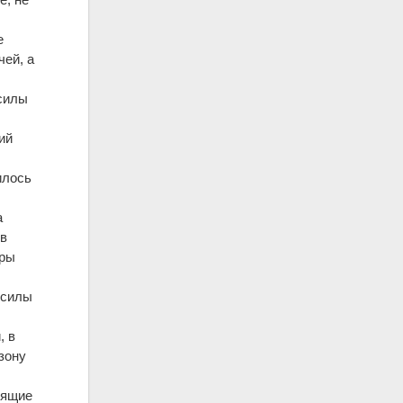
е
чей, а
силы
ий
илось
а
 в
еры
 силы
, в
зону
тящие