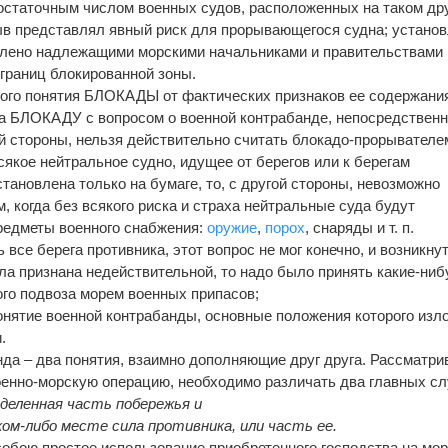
статочным числом военных судов, расположенных на таком дру
ыв представлял явный риск для прорывающегося судна; устано
ено надлежащими морскими начальниками и правительствами
границ блокированной зоны.
вого понятия БЛОКАДЫ от фактических признаков ее содержани
а БЛОКАДУ с вопросом о военной контрабанде, непосредственн
й стороны, нельзя действительно считать блокадо-прорывателе
сякое нейтральное судно, идущее от берегов или к берегам
тановлена только на бумаге, то, с другой стороны, невозможно
, когда без всякого риска и страха нейтральные суда будут
едметы военного снабжения:
оружие
,
порох
, снаряды и т. п.
се берега противника, этот вопрос не мог конечно, и возникнут
 признана недействительной, то надо было принять какие-ниб
го подвоза морем военных припасов;
онятие военной контрабанды, основные положения которого из
.
а – два понятия, взаимно дополняющие друг друга. Рассматри
енно-морскую операцию, необходимо различать два главных сл
еделенная часть побережья и
аком-либо месте сила противника, или часть ее.
обою простое использование приобретенного господства на мор