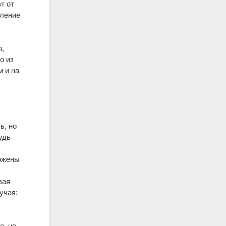
г от
вление
я,
о из
м и на
ь, но
удь
ложены
вая
учая:
е, не