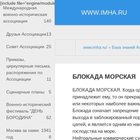
{include file="engine/modules/saperu/head.php"}
Международная
WWW.IMHA.RU
военно-историческая
ассоциация
140
Друзья Ассоциации
13
Совет Ассоциации
25
www.imha.ru/
»
База знаний А
Приказы,
циркулярные письма,
распоряжения по
БЛОКАДА МОРСКАЯ
Ассоциации
11
БЛОКАДА МОРСКАЯ. Когда один
Сценарные планы
5
принадлежит ему, то он прекр
или некоторых наиболее важны
Военно-исторический
Блокада означает запрещение
фестиваль "ДЕНЬ
выхода в заблокированный пор
БОРОДИНА"
62
целей, и является одним из н
Москва за нами. 1941
господства на море.
год.
8
Нейтральные коммерческие суд