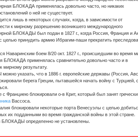
мирная БЛОКАДА применялась довольно часто, но никаких
тановлений о ней не существует.
ится лишь в некоторых случаях, когда, в зависимости от
вести к мирному разрешению возникшего международного
рной БЛОКАДЫ был подан в 1827 г., когда Россия, Франция и А
 с целью принудить армию Ибрагим-паши прекратить преследов
ся Наваринским боем 8/20 окт. 1827 г., происшедшим во время м
ирная БЛОКАДА применялась сравнительно довольно часто и в
к мирному результату.
ожно указать, что в 1886 г. европейские державы (Россия, Авс
окировали берега Греции, пытавшейся начать войну с Турцией, 
ься.
те с Франциею блокировали о-в Крит, который был занят греческ
вника
Вассоса.
 Италия блокировали некоторые порта Венесуэлы с целью добить
ых их подданными во время гражданской войны в этой стране.
й БЛОКАДЫ определенно не установлены.