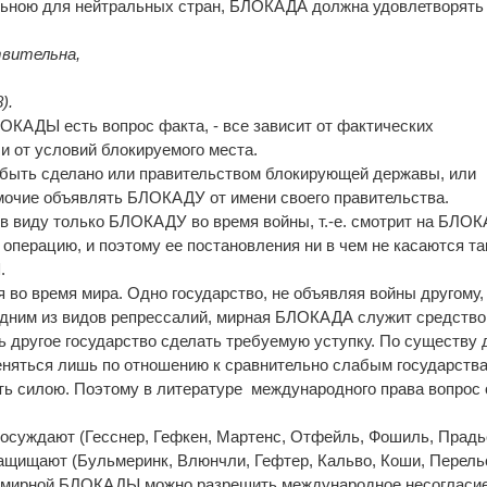
ельною для нейтральных стран, БЛОКАДА должна удовлетворять
твительна,
).
ОКАДЫ есть вопрос факта, - все зависит от фактических
и от условий блокируемого места.
ыть сделано или правительством блокирующей державы, или
очие объявлять БЛОКАДУ от имени своего правительства.
в виду только БЛОКАДУ во время войны, т.-е. смотрит на БЛО
операцию, и поэтому ее постановления ни в чем не касаются та
.
о время мира. Одно государство, не объявляя войны другому,
 одним из видов репрессалий, мирная БЛОКАДА служит средств
ь другое государство сделать требуемую уступку. По существу 
яться лишь по отношению к сравнительно слабым государства
ить силою. Поэтому в литературе международного права вопрос 
осуждают (Гесснер, Гефкен, Мартенс, Отфейль, Фошиль, Прадь
 защищают (Бульмеринк, Влюнчли, Гефтер, Кальво, Коши, Перель
ью мирной БЛОКАДЫ можно разрешить международное несогласие