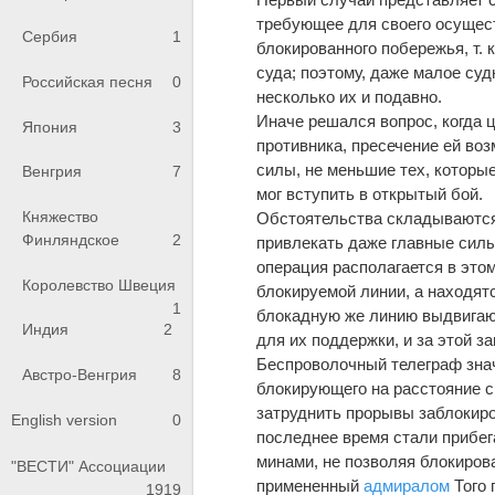
требующее для своего осущес
Сербия
1
блокированного побережья, т. 
суда; поэтому, даже малое суд
Российская песня
0
несколько их и подавно.
Иначе решался вопрос, когда
Япония
3
противника, пресечение ей во
силы, не меньшие тех, которы
Венгрия
7
мог вступить в открытый бой.
Княжество
Обстоятельства складываются
Финляндское
2
привлекать даже главные силы
операция располагается в это
Королевство Швеция
блокируемой линии, а находятс
1
блокадную же линию выдвигаю
Индия
2
для их поддержки, и за этой 
Беспроволочный телеграф знач
Австро-Венгрия
8
блокирующего на расстояние с
затруднить прорывы заблокиро
English version
0
последнее время стали прибег
минами, не позволяя блокиров
"ВЕСТИ" Ассоциации
примененный
адмиралом
Того
1919