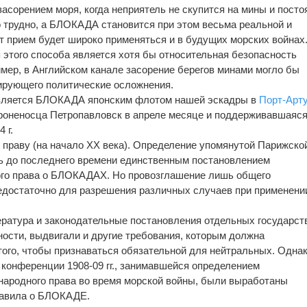
засорением моря, когда неприятель не скупится на мины и посто
 трудно, а БЛОКАДА становится при этом весьма реальной и
от прием будет широко применяться и в будущих морских войнах
 этого способа является хотя бы относительная безопасность
имер, в Английском канале засорение берегов минами могло бы
ирующего политические осложнения.
является БЛОКАДА японским флотом нашей эскадры в
Порт-Арт
роненосца Петропавловск в апреле месяце и поддерживавшаяся
 г.
раву (на начало XX века). Определение упомянутой Парижско
сь до последнего времени единственным постановлением
го права о БЛОКАДАХ. Но провозглашение лишь общего
едостаточно для разрешения различных случаев при применени
ратура и законодательные постановления отдельных государст
ости, выдвигали и другие требования, которым должна
го, чтобы признаваться обязательной для нейтральных. Однак
 конференции 1908-09 гг., занимавшейся определением
ародного права во время морской войны, были выработаны
авила о БЛОКАДЕ.