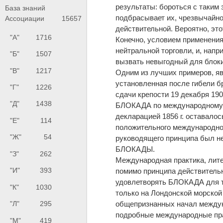
результаты: бороться с таким 
База знаний
подбрасывает их, чрезвычайно
Ассоциации
15657
действительной. Вероятно, эт
"А"
1716
Конечно, условием применения
нейтральной торговли, и, напр
"Б"
1507
вызвать невыгодный для блок
"В"
1217
Одним из лучших примеров, 
установленная после гибели б
"Г"
1226
сдачи крепости 19 декабря 1904
"Д"
1438
БЛОКАДА по международному п
декларацией 1856 г. оставало
"Е"
114
положительного международно
"Ж"
54
руководящего принципа был н
БЛОКАДЫ.
"З"
262
Международная практика, лите
"И"
393
помимо принципа действительн
удовлетворять БЛОКАДА для то
"К"
1030
только на Лондонской морской
общепризнанных начал междун
"Л"
295
подробные международные пр
"М"
419