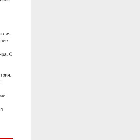
нглия
ание
ира. С
трия,
с
ими
ся