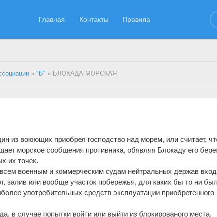
Главная
Контакты
Правила
ссоциации
»
"Б"
» БЛОКАДА МОРСКАЯ
 из воюющих приобрел господство над морем, или считает, чт
ащает морское сообщения противника, обявляя Блокаду его бере
х их точек.
 всем военным и коммерческим судам нейтральных держав вход
т, залив или вообще участок побережья, для каких бы то ни бы
аиболее употребительных средств эксплуатации приобретенного
а, в случае попытки войти или выйти из блокированого места,