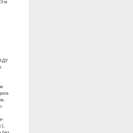
 3-м
КАДУ
к
ом
дела
м,
о
е-
с),
 без