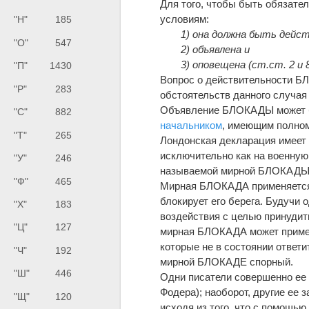
Для того, чтобы быть обязат
условиям:
"Н"
185
1) она должна быть дейс
"О"
547
2) объявлена и
3) оповещена (ст.ст. 2 и 8
"П"
1430
Вопрос о действительности БЛ
"Р"
283
обстоятельств данного случая 
Объявление БЛОКАДЫ может б
"С"
882
начальником
, имеющим полном
"Т"
265
Лондонская декларация имеет 
исключительно как на военную 
"У"
246
называемой мирной БЛОКАДЫ
"Ф"
465
Мирная БЛОКАДА применяется в
блокирует его берега. Будучи
"Х"
183
воздействия с целью принудит
"Ц"
127
мирная БЛОКАДА может примен
которые не в состоянии ответ
"Ч"
192
мирной БЛОКАДЕ спорный.
"Ш"
446
Одни писатели совершенно ее 
Фодера); наоборот, другие ее
"Щ"
120
исходя из того, что с помощ