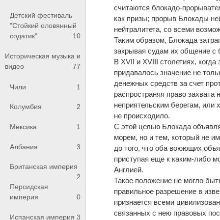
считаются блокадо-прорывател
Детский фестиваль
как призы; прорыв Блокады н
"Стойкий оловянный
нейтралитета, со всеми возмо
содатик"
10
Таким образом, Блокада затра
закрывая судам их общение с 
Историческая музыка и
В XVII и XVIII столетиях, когд
видео
77
придавалось значение не толь
денежных средств за счет про
Чили
1
распространяя право захвата 
неприятельским берегам, или 
Колумбия
2
не происходило.
С этой целью Блокада объявля
Мексика
1
морем, но и тем, который не и
Албания
3
до того, что оба воюющих объ
приступая еще к каким-либо м
Британская империя
Англией.
2
Такое положение не могло быть
Персидская
правильное разрешение в изве
империя
0
признается всеми цивилизован
связанных с нею правовых пос
Испанская империя
3