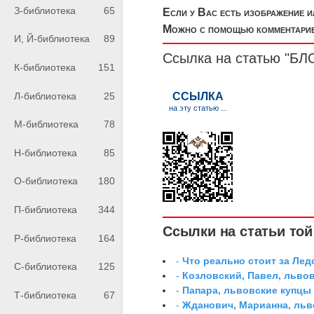
З-библиотека
65
Если у Вас есть изображение 
Можно с помощью комментариев
И, Й-библиотека
89
Ссылка на статью "
К-библиотека
151
Л-библиотека
25
М-библиотека
78
Н-библиотека
85
О-библиотека
180
П-библиотека
344
Ссылки на статьи той 
Р-библиотека
164
-
Что реально стоит за Ле
С-библиотека
125
-
Козловский, Павел, льво
-
Папара, львовские купцы
Т-библиотека
67
-
Жданович, Марианна, льв