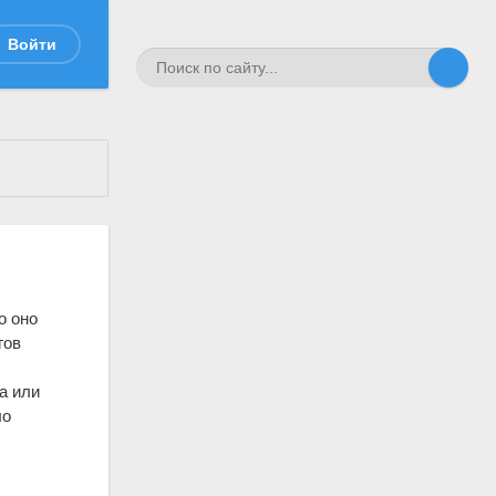
Войти
о оно
гов
а или
ло