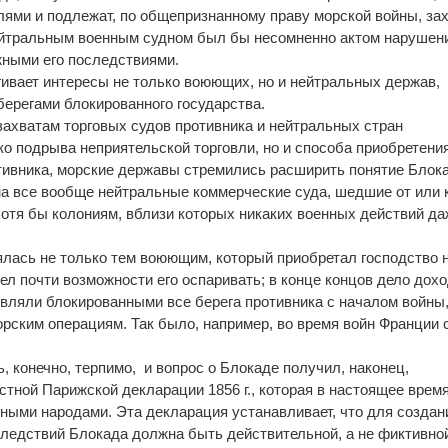
ями и подлежат, по общепризнанному праву морской войны, зах
ейтральным военным судном был бы несомненно актом нарушен
жными его последствиями.
гивает интересы не только воюющих, но и нейтральных держав,
берегами блокированного государства.
а захватам торговых судов противника и нейтральных стран
ко подрыва неприятельской торговли, но и способа приобретени
тивника, морские державы стремились расширить понятие Блок
на все вообще нейтральные коммерческие суда, шедшие от или 
хотя бы колониям, вблизи которых никаких военных действий да
лась не только тем воюющим, который приобретал господство 
мел почти возможности его оспаривать; в конце концов дело дох
являли блокированными все берега противника с началом войны,
орским операциям. Так было, например, во время войн Франции 
, конечно, терпимо, и вопрос о Блокаде получил, наконец,
стной Парижской декларации 1856 г., которая в настоящее врем
ными народами. Эта декларация устанавливает, что для создан
ледствий Блокада должна быть действительной, а не фиктивной,