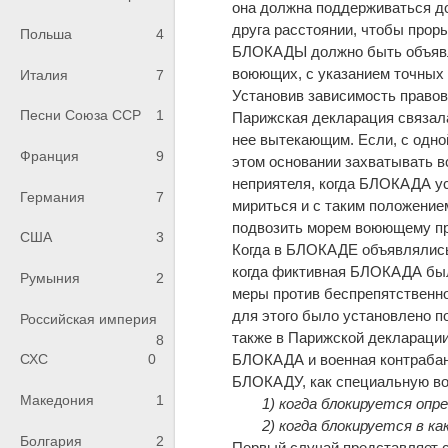
она должна поддерживаться до
друга расстоянии, чтобы прор
Польша
4
БЛОКАДЫ должно быть объявл
воюющих, с указанием точных 
Италия
7
Установив зависимость право
Песни Союза ССР
1
Парижская декларация связал
нее вытекающим. Если, с одно
Франция
9
этом основании захватывать в
неприятеля, когда БЛОКАДА ус
Германия
7
мириться и с таким положением
подвозить морем воюющему пр
США
3
Когда в БЛОКАДЕ объявлялись в
когда фиктивная БЛОКАДА была
Румыния
2
меры против беспрепятственно
для этого было установлено п
Российская империя
также в Парижской декларации
8
БЛОКАДА и военная контрабанд
СХС
0
БЛОКАДУ, как специальную во
Македония
1
1) когда блокируется опр
2) когда блокируется в к
Болгария
2
Первый случай представляет с