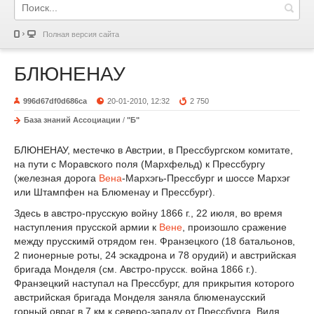
Полная версия сайта
БЛЮНЕНАУ
996d67df0d686ca
20-01-2010, 12:32
2 750
База знаний Ассоциации
/
"Б"
БЛЮНЕНАУ, местечко в Австрии, в Прессбургском комитате,
на пути с Моравского поля (Мархфельд) к Прессбургу
(железная дорога
Вена
-Мархэгь-Прессбург и шоссе Мархэг
или Штампфен на Блюменау и Прессбург).
Здесь в австро-прусскую войну 1866 г., 22 июля, во время
наступления прусской армии к
Вене
, произошло сражение
между прусскимй отрядом ген. Франзецкого (18 батальонов,
2 пионерные роты, 24 эскадрона и 78 орудий) и австрийская
бригада Монделя (см. Австро-прусск. война 1866 г.).
Франзецкий наступал на Прессбург, для прикрытия которого
австрийская бригада Монделя заняла блюменаусский
горный овраг в 7 км к северо-западу от Прессбурга. Видя