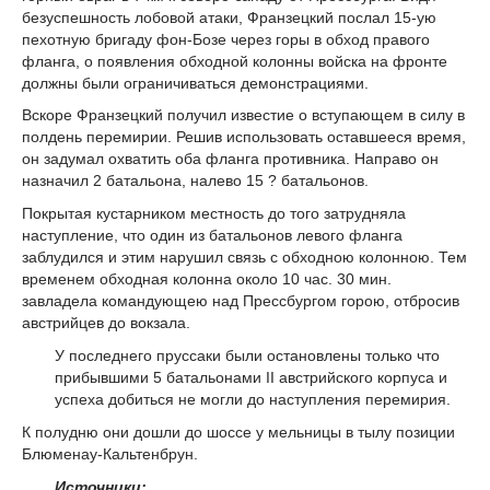
безуспешность лобовой атаки, Франзецкий послал 15-ую
пехотную бригаду фон-Бозе через горы в обход правого
фланга, о появления обходной колонны войска на фронте
должны были ограничиваться демонстрациями.
Вскоре Франзецкий получил известие о вступающем в силу в
полдень перемирии. Решив использовать оставшееся время,
он задумал охватить оба фланга противника. Направо он
назначил 2 батальона, налево 15 ? батальонов.
Покрытая кустарником местность до того затрудняла
наступление, что один из батальонов левого фланга
заблудился и этим нарушил связь с обходною колонною. Тем
временем обходная колонна около 10 час. 30 мин.
завладела командующею над Прессбургом горою, отбросив
австрийцев до вокзала.
У последнего пруссаки были остановлены только что
прибывшими 5 батальонами II австрийского корпуса и
успеха добиться не могли до наступления перемирия.
К полудню они дошли до шоссе у мельницы в тылу позиции
Блюменау-Кальтенбрун.
Источники: