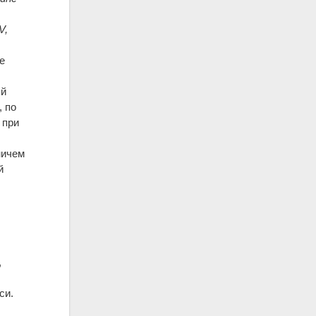
V,
е
ый
, по
 при
,
ничем
й
,
си.