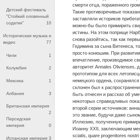
смерти отца, пораженного гром
Детский фестиваль
Такие противоречивые показан
"Стойкий оловянный
заставляли историков прибега
содатик"
10
можно-бы было примирить сви
истины. На этом поприще Нарбу
Историческая музыка и
снова разойтись, так как пер
видео
77
Гедимина за сына Витенеса, то
просто конюшим. При развитии
Чили
1
впечатление, производимое св
авторитет Annales Olivienses
Колумбия
2
прототипом для всех летописц
немецкого ордена, сохранялся 
Мексика
1
склонен был к распространени
Албания
3
быть отнесен и рассказ об ум
некоторых справедливых показ
Британская империя
второй серии источников: анна
2
это звание, будучи даже сыно
Персидская
Иллюзию, полученную примири
империя
0
Иоанну XXII, заключающим между
sciatis, quare progenitores nostri
Испанская империя
3