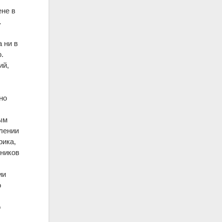
ене в
.
 ни в
.
ий,
но
ным
лении
рика,
чников
ии
о
о