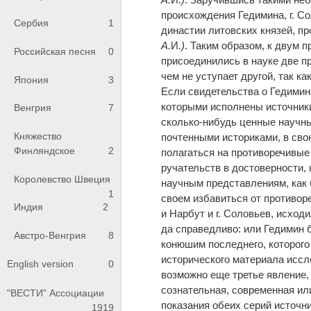
происхождения Гедимина, г. Со
Сербия
1
династии литовских князей, п
А.
И
.)
. Таким образом, к двум 
Российская песня
0
присоединились в науке две п
чем не уступает другой, так 
Япония
3
Если свидетельства о Гедимин
которыми исполнены источники
Венгрия
7
сколько-нибудь ценные научны
Княжество
почтенными историками, в сво
Финляндское
2
полагаться на противоречивые
ручательств в достоверности,
Королевство Швеция
научным представлениям, как
1
своем избавиться от противоре
Индия
2
и Нарбут и г. Соловьев, исход
да справедливо: или Гедимин 
Австро-Венгрия
8
конюшим последнего, которого 
исторического материала иссл
English version
0
возможно еще третье явление, 
сознательная, современная или
"ВЕСТИ" Ассоциации
показания обеих серий источни
1919