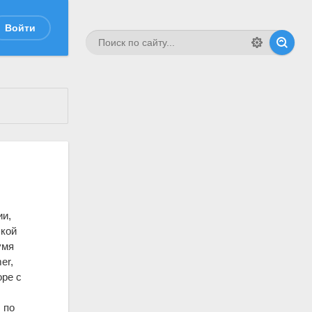
Войти
ии,
ской
умя
er,
оре с
 по