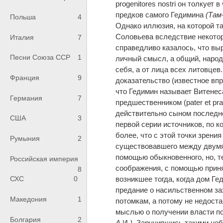
progenitores nostri он толкует 
предков самого Гедимина
(Там
Польша
4
Однако иллюзия, на которой та
Соловьева вследствие некотор
Италия
7
справедливо казалось, что выр
Песни Союза ССР
1
личный смысл, а общий, народн
себя, а от лица всех литовцев
Франция
9
доказательство (известное вп
что Гедимин называет Витенеса
Германия
7
предшественником (pater et pr
действительно сыном последне
США
3
первой серии источников, по 
более, что с этой точки зрен
Румыния
2
существовавшего между двумя 
помощью обыкновенного, но, т
Российская империя
соображения, с помощью приня
8
возникшее тогда, когда дом Ге
СХС
0
предание о насильственном за
Македония
1
потомкам, а потому не недост
мыслью о получении власти п
Болгария
2
А.
И
.)
. Заручившись такими не