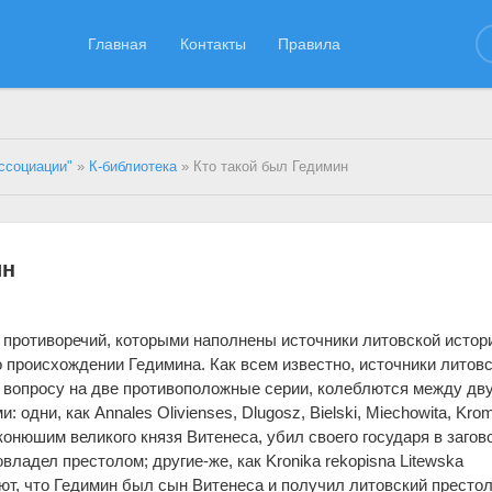
Главная
Контакты
Правила
ссоциации"
»
К-библиотека
» Кто такой был Гедимин
ин
противоречий, которыми наполнены источники литовской истор
о происхождении Гедимина. Как всем известно, источники литов
 вопросу на две противоположные серии, колеблются между дв
одни, как Annales Olivienses, Dlugosz, Bielski, Miechowita, Krom
онюшим великого князя Витенеса, убил своего государя в загов
ладел престолом; другие-же, как Kronika rekopisna Litewska
ют, что Гедимин был сын Витенеса и получил литовский престол