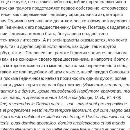
 еще не хуже, не на каких-либо позднейших предположениях о
рижская грамота представляет первое собственно историческое
о иное, как современный Гедимину официальный акт, который
ния Гедимина меньше чем десятком лет, которому потому хорош
я Гедимина к его предшественнику Витену. Поэтому, свидетель
ении Гедимина должно быть, безусловно предпочтено
очников литовских. А из этой грамоты оказывается, что почти
а, так и другая серия источников, как один, так и другой
рбут, так и г. Соловьев: по грамоте Гедимин является не сыном
о как и не конюшим своего предшественника, а напротив братом 
 в которое вложена эта мысль, настолько определенно и ясно, 
 таком-же или подобном общем смысле, какой придал Соловьев
 из письма Гедиминова: нельзя произносить одним духом: bonae
cessor и думать при этом: ваш брат литвин
(Заметим кстати, чт
чается и в других, кроме приведенной Нарбутом, грамотах, то
ак, напр., в грамоте конца 1324 года (Bonge, U. В., VI, 479)
) reverendos in Ghristo patres... qui... missi sunt pro expeditione
s et progenitores vestri multo tempore laborarunt, qui cum magno des
t pro vestra salute et exaltatione vestri regni.
Postea quaesivit rex, s
itteris, quas domino apostolico, domino arcbiepiscopo et toti mundo
entio litterarum fuit, quod vellet recipere fidem Christi et baptizari. 