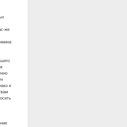
ых
ас-же
димина
вшего
ем
енно
ен
нако и
твам
носить
ение