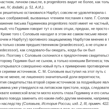
в частном, личном смысле, в progenitores видит не более, как тол
-же,
IV, dodatki, p. 51. А.
И
.)
.
к решительно остановился Нарбут, совсем не удовлетворила г.
ых соображений, вызванных чтением послания к папе. Г. Солов
ажение письма Гедиминова progenitores nostri имеет не частный
ый; что Гедимин говорит тут о своих отцах, предках, не просто 
. Кроме того г. Соловьев находил в этом-же самом письме явное
рочем и Нарбуту) противного защищаемому Нарбутом мнению в 
 только своим предшественником (praedecessor), а не отцом и
aedecessor), как следовало-бы ожидать, когда бы он был
го. Поэтому г. Соловьев склонился к предпочтению свидетельс
которому Гедимин был не сыном, а только конюшим Витенеса; те
ия открывался совершенно новый путь к примирению противоречия
сериями источников. С. М. Соловьев выступил на этот путь с
ем не менее, не лишенного значительной доли вероятности,
тия свидетельства второй серии источников за позднейшее явл
димина уже утвердился на литовском престоле, когда, следовате
хвате княжеской власти могло колоть глаза Гедимину и его сил
авало повода заменить его каким-либо другим мнением, наприме
о наследству
(Соловьев, История России, изд. 2, III, примеч. 422
безосновательными соображениями в пользу некняжеского