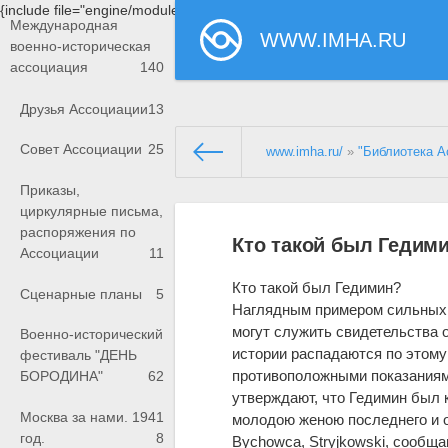
{include file="engine/modules/saperu/head.php"}
Международная
WWW.IMHA.RU
военно-историческая
ассоциация
140
Друзья Ассоциации
13
Совет Ассоциации
25
www.imha.ru/
»
"Библиотека А
Приказы,
циркулярные письма,
распоряжения по
Кто такой был Гедим
Ассоциации
11
Кто такой был Гедимин?
Сценарные планы
5
Наглядным примером сильных 
могут служить свидетельства 
Военно-исторический
истории распадаются по этому
фестиваль "ДЕНЬ
противоположными показаниями: 
БОРОДИНА"
62
утверждают, что Гедимин был к
Москва за нами. 1941
молодою женою последнего и ов
год.
8
Bychowca, Stryjkowski, сообща