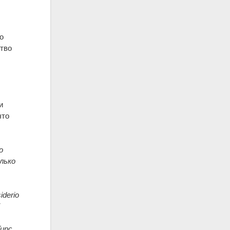
о
ство
и
что
о
лько
iderio
i
Tunc