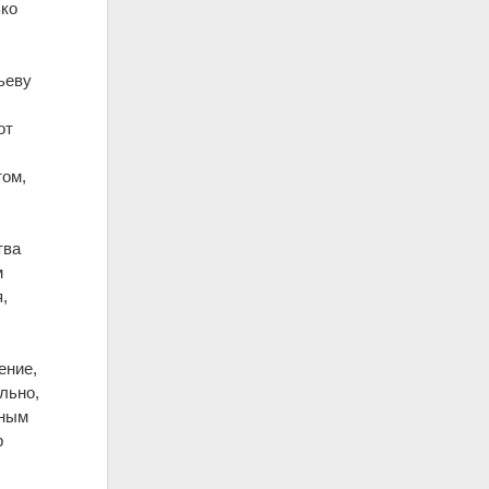
ько
ьеву
,
от
том,
тва
м
,
ение,
льно,
ьным
р
.