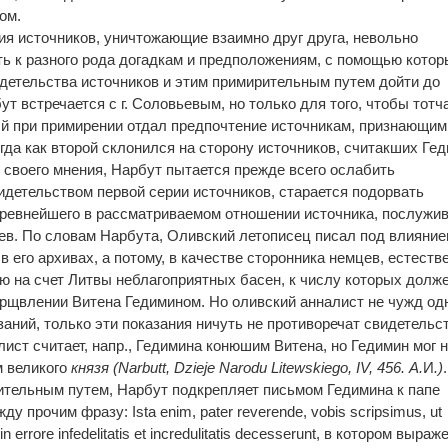
ом.
ия источников, уничтожающие взаимно друг друга, невольно
ть к разного рода догадкам и предположениям, с помощью котор
детельства источников и этим примирительным путем дойти до
т встречается с г. Соловьевым, но только для того, чтобы тотч
вый при примирении отдал предпочтение источникам, признающим
гда как второй склонился на сторону источников, считакших Ге
 своего мнения, Нарбут пытается прежде всего ослабить
идетельством первой серии источников, старается подорвать
, древнейшего в рассматриваемом отношении источника, послужи
ев. По словам Нарбута, Оливский летописец писал под влияни
в его архивах, а потому, в качестве сторонника немцев, естеств
ю на счет Литвы неблагоприятных басен, к числу которых долж
ерщвлении Витена Гедимином. Но оливский анналист не чужд од
аний, только эти показания ничуть не противоречат свидетельс
лист считает, напр., Гедимина конюшим Витена, но Гедимин мог 
м великого
князя (Narbutt, Dzieje Narodu Litewskiego,
IV, 456. А.
И
.)
.
тельным путем, Нарбут подкрепляет письмом Гедимина к папе
 прочим фразу: Ista enim, pater reverende, vobis scripsimus, ut
 in errore infedelitatis et incredulitatis decesserunt, в котором выраж