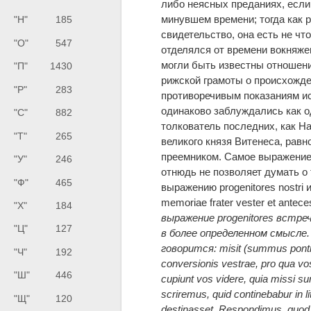
либо неясных преданиях, если
минувшем времени; тогда как 
"Н"
185
свидетельство, она есть не чт
"О"
547
отделялся от времени вокняже
могли быть известны отношени
"П"
1430
рижской грамоты о происхожд
"Р"
283
противоречивым показаниям ист
одинаково заблуждались как одн
"С"
882
толкователь последних, как На
"Т"
265
великого князя Витенеса, равн
преемником. Самое выражение,
"У"
246
отнюдь не позволяет думать о
"Ф"
465
выражению progenitores nostri
memoriae frater vester et ante
"Х"
184
выражение progenitores встре
"Ц"
127
в более определенном смысле. Т
говорится: misit (summus pontifex
"Ч"
192
conversionis vestrae, pro qua vo
"Ш"
446
cupiunt vos videre, quia missi sun
scriremus, quid continebabur in l
"Щ"
120
destinasset. Respondimus, quod int