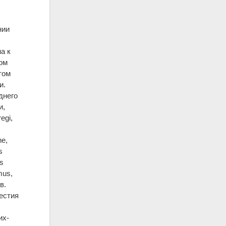
нии
а к
ом
том
и.
днего
и,
egi,
ne,
s
os
mus,
в.
вестия
их-