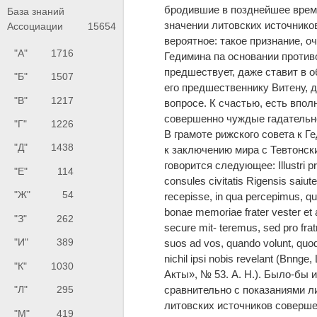
бродившие в позднейшее время
База знаний
значении литовских источнико
Ассоциации
15654
вероятное: такое признание, о
"А"
1716
Гедимина па основании против
предшествует, даже ставит в о
"Б"
1507
его предшественнику Витену, 
"В"
1217
вопросе. К счастью, есть впол
совершенно чуждые гадательно
"Г"
1226
В грамоте рижского совета к Г
"Д"
1438
к заключению мира с Тевтонски
говорится следующее: Illustri p
"Е"
114
consules civitatis Rigensis saiut
"Ж"
54
recepisse, in qua percepimus, qu
bonae memoriae frater vester et 
"З"
262
secure mit- teremus, sed pro fra
"И"
389
suos ad vos, quando volunt, quod 
nichil ipsi nobis revelant (Bnnge
"К"
1030
Акты», № 53. A. H.). Было-бы 
сравнительно с показаниями л
"Л"
295
литовских источников совершен
"М"
419