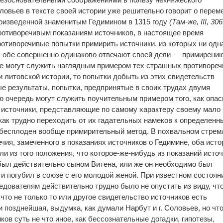
ловьев в тексте своей истории уже решительно говорит о перем
роизведенной знаменитым Гедимином в 1315 году
(Там-же, III, 306
противоречивым показаниям источников, в настоящее время
ротиворечивые попытки примирить источники, из которых ни одна
как обе совершенно одинаково отвечают своей дели — примирению
е могут служить наглядным примером тех страшных противореч
 литовской истории, то попытки добыть из этих свидетельств
е результаты, попытки, предпринятые в своих трудах двумя
ю очередь могут служить поучительным примером того, как опас
 источники, представляющие по самому характеру своему мало
 как трудно переходить от их гадательных намеков к определен
 бесплоден вообще примирительный метод. В похвальном стрем
чия, замеченного в показаниях источников о Гедимине, оба исто
или из того положения, что которое-же-нибудь из показаний исто
был действительно сыном Витена, или же он необходимо был
и погубил в союзе с его молодой женой. При известном состоян
едователям действительно трудно было не опустить из виду, чт
что не только то или другое свидетельство источников есть
 позднейшая, выдумка, как думали Нарбут и г. Соловьев, но чт
ков суть не что иное, как бессознательные догадки, гипотезы,