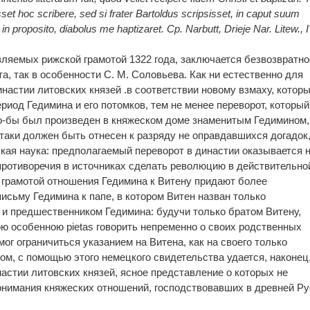
set hoc scribere, sed si frater Bartoldus scripsisset, in caput suum
n proposito, diabolus me haptizaret. Cp. Narbutt, Drieje Nar. Litew., I
вляемых рижской грамотой 1322 года, заключается безвозвратно
, так в особенности С. М. Соловьева. Как ни естественно для
настии литовских князей .в соответствии новому взмаху, котор
риод Гедимина и его потомков, тем не менее переворот, который
о-бы был произведен в княжеском доме знаменитым Гедимином,
аки должен быть отнесен к разряду не оправдавшихся догадок
ская наука: предполагаемый переворот в династии оказывается 
 противоречия в источниках сделать революцию в действительно
 грамотой отношения Гедимина к Витену придают более
сьму Гедимина к папе, в котором Витен назван только
 и предшественником Гедимина: будучи только братом Витену,
ю особенною pietas говорить непременно о своих родственных
мог ограничиться указанием на Витена, как на своего только
ом, с помощью этого немецкого свидетельства удается, наконец
настии литовских князей, ясное представление о которых не
онимания княжеских отношений, господствовавших в древней Ру