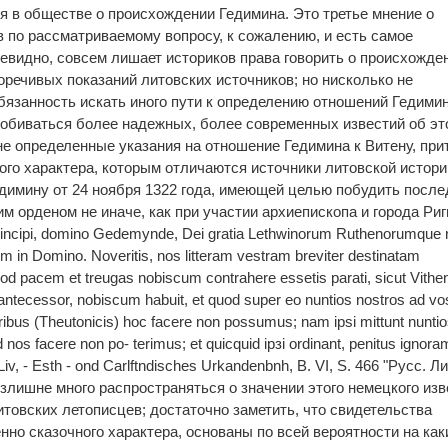
 в обществе о происхождении Гедимина. Это третье мнение о
в по рассматриваемому вопросу, к сожалению, и есть самое
чевидно, совсем лишает историков права говорить о происхожде
оречивых показаний литовских источников; но нисколько не
бязанность искать иного пути к определению отношений Гедимин
добиваться более надежных, более современных известий об эт
не определенные указания на отношение Гедимина к Витену, при
го характера, которым отличаются источники литовской истори
едимину от 24 ноября 1322 года, имеющей целью побудить после
м орденом не иначе, как при участии архиепископа и города Риг
rincipi, domino Gedemynde, Dei gratia Lethwinorum Ruthenorumque r
em in Domino. Noveritis, nos litteram vestram breviter destinatam
od pacem et treugas nobiscum contrahere essetis parati, sicut Vithe
antecessor, nobiscum habuit, et quod super eo nuntios nostros ad vo
tribus (Theutonicis) hoc facere non possumus; nam ipsi mittunt nunti
nos facere non po- terimus; et quicquid ірзі ordinant, penitus ignora
, Liv, - Esth - ond Carlftndisches Urkandenbnh, B. VI, S. 466 "Pycc. Ли
излишне много распространяться о значении этого немецкого из
итовских летописцев; достаточно заметить, что свидетельства
но сказочного характера, основаны по всей вероятности на как