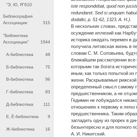
"Э, Ю, Я"
610
iste respondebat, quod non jussis
redundaret. Sed si unquam habui i
Библиография
dodatki, p. 51-62, 1323. A. H.).
Ассоциации
315
В нескольких словах, предста
осуждение иллюзий как Нарбута
"Библиотека
историка ожидать перемен в ди
Ассоциации"
1944
получила литовская жизнь в пе
словам С. М. Соловьева, будт
А-библиотека
48
ближайшем рассмотрении все-т
которыми так богата историче
Б-библиотека
75
иным, как только попыткой из
В-библиотека
96
жизни. Раскрываемые рижской
определенный смысл самому пи
Г-библиотека
83
предшественником, а не отцом
Гедимин не побуждался никако
Д-библиотека
111
отношениях к первому и легко 
предшественника. Таким образ
Е, Ё-библиотека
9
загладить одну из прорех в ди
безынтересно и для полного п
Ж-библиотека
16
А. И. Никитский.