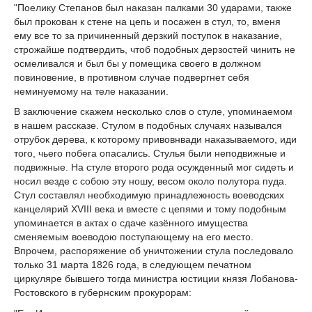
"Поелику Степанов был наказан палками 30 ударами, также
был прокован к стене на цепь и посажен в стул, то, вменя
ему все то за причиненный дерзкий поступок в наказание,
строжайше подтвердить, чтоб подобных дерзостей чинить не
осмеливался и был бы у помещика своего в должном
повиновение, в противном случае подвергнет себя
неминуемому на теле наказании.
В заключение скажем несколько слов о стуле, упоминаемом
в нашем рассказе. Стулом в подобных случаях назывался
отрубок дерева, к которому привовнвади наказываемого, иди
того, чьего побега опасались. Стулья были неподвижные и
подвижные. На стуле второго рода осужденный мог сидеть и
носил везде с собою эту ношу, весом около полутора пуда.
Стул составлял необходимую принадлежность воеводских
канцелярий XVIII века и вместе с цепями и тому подобным
упоминается в актах о сдаче казённого имущества
сменяемым воеводою поступающему на его место.
Впрочем, распоряжение об уничтожении стула последовало
только 31 марта 1826 года, в следующем печатном
циркуляре бывшего тогда министра юстиции князя Лобанова-
Ростовского в губернским прокурорам: