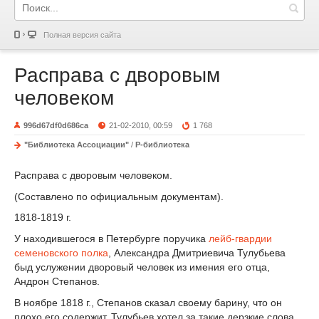
Полная версия сайта
Расправа с дворовым
человеком
996d67df0d686ca
21-02-2010, 00:59
1 768
"Библиотека Ассоциации"
/
Р-библиотека
Расправа с дворовым человеком.
(Составлено по официальным документам).
1818-1819 г.
У находившегося в Петербурге поручика
лейб-гвардии
семеновского полка
, Александра Дмитриевича Тулубьева
быд услужении дворовый человек из имения его отца,
Андрон Степанов.
В ноябре 1818 г., Степанов сказал своему барину, что он
плохо его содержит. Тулубьев хотел за такие дерзкие слова