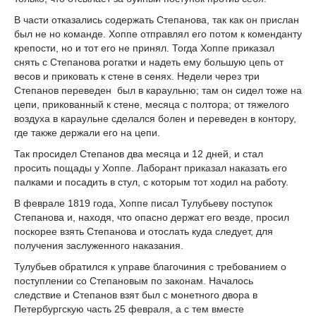
В части отказались содержать Степанова, так как он прислан
был не но команде. Хоппе отправлял его потом к коменданту
крепости, но и тот его не принял. Тогда Хоппе приказал
снять с Степанова рогатки и надеть ему большую цепь от
весов и приковать к стене в сенях. Недели через три
Степанов переведен был в караульню; там он сидел тоже на
цепи, прикованный к стене, месяца с полтора; от тяжелого
воздуха в караульне сделался болен и переведен в контору,
где также держали его на цепи.
Так просидел Степанов два месяца и 12 дней, и стал
просить пощады у Хоппе. Лаборант приказал наказать его
палками и посадить в стул, с которым тот ходил на работу.
В феврале 1819 года, Хоппе писал Тулубьеву поступок
Степанова и, находя, что опасно держат его везде, просил
поскорее взять Степанова и отослать куда следует, для
получения заслуженного наказания.
Тулубьев обратился к управе благочиния с требованием о
поступлении со Степановым по законам. Началось
следствие и Степанов взят был с монетного двора в
Петербургскую часть 25 февраля, а с тем вместе