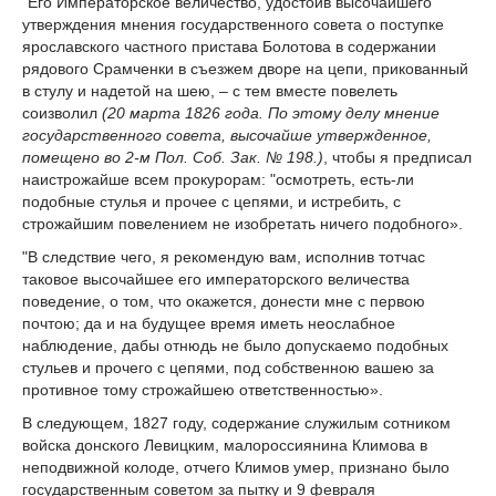
"Его Императорское величество, удостоив высочайшего
утверждения мнения государственного совета о поступке
ярославского частного пристава Болотова в содержании
рядового Срамченки в съезжем дворе на цепи, прикованный
в стулу и надетой на шею, – с тем вместе повелеть
соизволил
(20 марта 1826 года. По этому делу мнение
государственного совета, высочайше утвержденное,
помещено во 2-м Пол. Соб. Зак. № 198.)
, чтобы я предписал
наистрожайше всем прокурорам: "осмотреть, есть-ли
подобные стулья и прочее с цепями, и истребить, с
строжайшим повелением не изобретать ничего подобного».
"В следствие чего, я рекомендую вам, исполнив тотчас
таковое высочайшее его императорского величества
поведение, о том, что окажется, донести мне с первою
почтою; да и на будущее время иметь неослабное
наблюдение, дабы отнюдь не было допускаемо подобных
стульев и прочего с цепями, под собственною вашею за
противное тому строжайшею ответственностью».
В следующем, 1827 году, содержание служилым сотником
войска донского Левицким, малороссиянина Климова в
неподвижной колоде, отчего Климов умер, признано было
государственным советом за пытку и 9 февраля