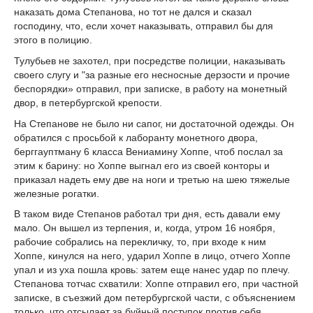
наказать дома Степанова, но тот не дался и сказал
господину, что, если хочет наказывать, отправил бы для
этого в полицию.
Тулубьев не захотел, при посредстве полиции, наказывать
своего слугу и "за разные его несносные дерзости и прочие
беспорядки» отправил, при записке, в работу на монетный
двор, в петербургской крепости.
На Степанове не было ни сапог, ни достаточной одежды. Он
обратился с просьбой к лаборанту монетного двора,
берггауптману 6 класса Вениамину Хоппе, чтоб послал за
этим к барину: но Хоппе выгнал его из своей конторы и
приказал надеть ему две на ноги и третью на шею тяжелые
железные рогатки.
В таком виде Степанов работал три дня, есть давали ему
мало. Он вышел из терпения, и, когда, утром 16 ноября,
рабочие собрались на перекличку, то, при входе к ним
Хоппе, кинулся на него, ударил Хоппе в лицо, отчего Хоппе
упал и из уха пошла кровь: затем еще нанес удар по плечу.
Степанова тотчас схватили: Хоппе отправил его, при частной
записке, в съезжий дом петербургской части, с объяснением
только, что отсылает за буйный поступок против себя.