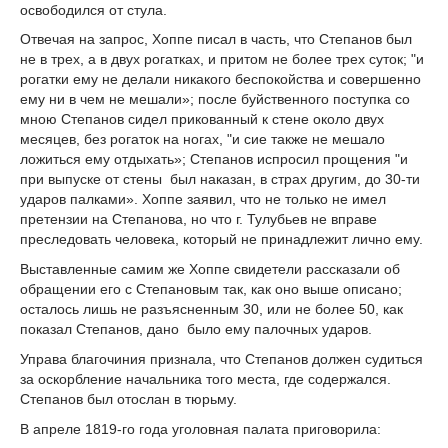
освободился от стула.
Отвечая на запрос, Хоппе писал в часть, что Степанов был
не в трех, а в двух рогатках, и притом не более трех суток; "и
рогатки ему не делали никакого беспокойства и совершенно
ему ни в чем не мешали»; после буйственного поступка со
мною Степанов сидел прикованный к стене около двух
месяцев, без рогаток на ногах, "и сие также не мешало
ложиться ему отдыхать»; Степанов испросил прощения "и
при выпуске от стены был наказан, в страх другим, до 30-ти
ударов палками». Хоппе заявил, что не только не имел
претензии на Степанова, но что г. Тулубьев не вправе
преследовать человека, который не принадлежит лично ему.
Выставленные самим же Хоппе свидетели рассказали об
обращении его с Степановым так, как оно выше описано;
осталось лишь не разъясненным 30, или не более 50, как
показал Степанов, дано было ему палочных ударов.
Управа благочиния признала, что Степанов должен судиться
за оскорбление начальника того места, где содержался.
Степанов был отослан в тюрьму.
В апреле 1819-го года уголовная палата приговорила: