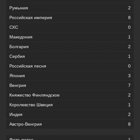
Румыния
2
Российская империя
8
СХС
0
Македония
1
Болгария
2
Сербия
1
Российская песня
0
Япония
3
Венгрия
7
Княжество Финляндское
2
Королевство Швеция
1
Индия
2
Австро-Венгрия
8
Фото-видео
1