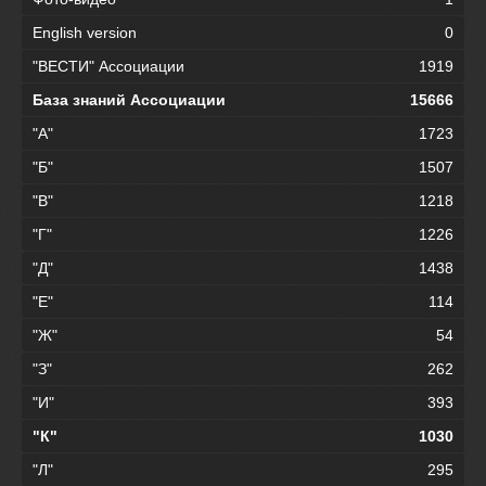
English version
0
"ВЕСТИ" Ассоциации
1919
База знаний Ассоциации
15666
"А"
1723
"Б"
1507
"В"
1218
"Г"
1226
"Д"
1438
"Е"
114
"Ж"
54
"З"
262
"И"
393
"К"
1030
"Л"
295