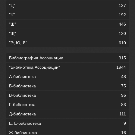
"Ц"
127
"Ч"
192
"Ш"
446
"Щ"
120
"Э, Ю, Я"
610
Библиография Ассоциации
315
"Библиотека Ассоциации"
1944
А-библиотека
48
Б-библиотека
75
В-библиотека
96
Г-библиотека
83
Д-библиотека
111
Е, Ё-библиотека
9
Ж-библиотека
16