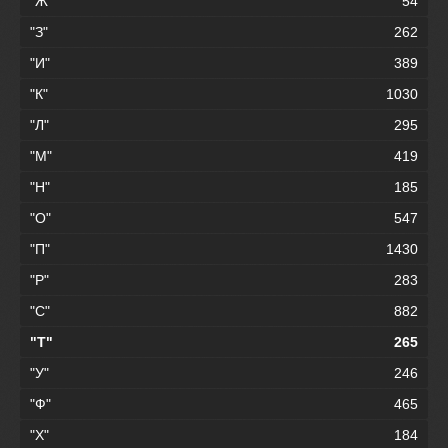
"Ж"
54
"З"
262
"И"
389
"К"
1030
"Л"
295
"М"
419
"Н"
185
"О"
547
"П"
1430
"Р"
283
"С"
882
"Т"
265
"У"
246
"Ф"
465
"Х"
184