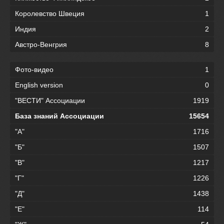
Королевство Швеция
1
Индия
2
Австро-Венгрия
8
Фото-видео
1
English version
0
"ВЕСТИ" Ассоциации
1919
База знаний Ассоциации
15654
"А"
1716
"Б"
1507
"В"
1217
"Г"
1226
"Д"
1438
"Е"
114