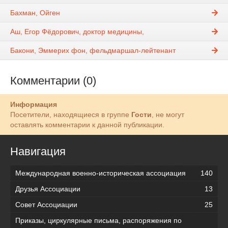
Бахман, Ойген
Аш, Егор Фёдорович, доктор медицины,
Бакони, Эммерих фон, фельдмаршал-лейтенант
Комментарии (0)
Информация
Посетители, находящиеся в группе
Гости
, не могут
оставлять комментарии к данной публикации.
Навигация
Международная военно-историческая ассоциация
140
Друзья Ассоциации
13
Совет Ассоциации
25
Приказы, циркулярные письма, распоряжения по