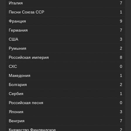
Италия
7
Песни Союза ССР
1
Франция
9
Германия
7
США
3
Румыния
2
Российская империя
8
СХС
0
Македония
1
Болгария
2
Сербия
1
Российская песня
0
Япония
3
Венгрия
7
Княжество Финляндское
2