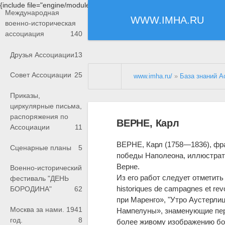
{include file="engine/modules/saperu/head.php"}
Международная
WWW.IMHA.RU
военно-историческая
ассоциация
140
Друзья Ассоциации
13
Совет Ассоциации
25
www.imha.ru/
»
База знаний А
Приказы,
циркулярные письма,
распоряжения по
ВЕРНЕ, Карл
Ассоциации
11
BEPHE, Карл (1758—1836), фр
Сценарные планы
5
победы Наполеона, иллюстрато
Верне.
Военно-исторический
Из его работ следует отметит
фестиваль "ДЕНЬ
historiques de cаmpаgnes et rev
БОРОДИНА"
62
при Маренго», "Утро Аустерли
Москва за нами. 1941
Нампелуны», знаменующие пер
год.
8
более живому изображению бо