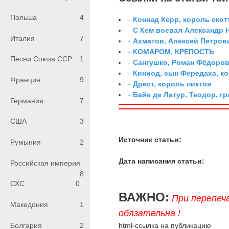
Польша
4
-
Коннад Керр, король ско
-
С Кем воевал Александр 
Италия
7
-
Ахматов, Алексей Петров
-
КОМАРОМ, КРЕПОСТЬ
Песни Союза ССР
1
-
Сангушко, Роман Фёдоро
-
Киниод, сын Фередаха, к
Франция
9
-
Дрест, король пиктов
-
Байе де Латур, Теодор, 
Германия
7
США
3
Источник статьи:
Румыния
2
Дата написания статьи:
Российская империя
8
СХС
0
ВАЖНО:
При перепеч
Македония
1
обязательна !
Болгария
2
html-ссылка на публикацию