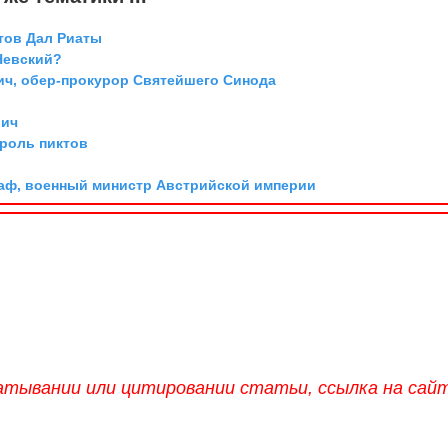
ттов Дал Риаты
Невский?
ич, обер-прокурор Святейшего Синода
вич
ороль пиктов
граф, военный министр Австрийской империи
атывании или цитировании статьи, ссылка на сай