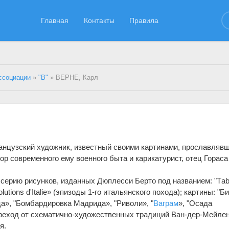
Главная
Контакты
Правила
ссоциации
»
"В"
» ВЕРНЕ, Карл
анцузский художник, известный своими картинами, прославляв
р современного ему военного быта и карикатурист, отец Гораса
ь серию рисунков, изданных Дюплесси Берто под названием: "Tаb
olutions d'Itаlie» (эпизоды 1-го итальянского похода); картины: "Б
ца», "Бомбардировка Мадрида», "Риволи», "
Ваграм
», "Осада
еход от схематично-художественных традиций Ван-дер-Мейлен
я.