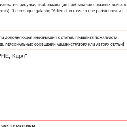
 известны рисунки, изображающие пребывание союзных войск в
is): "Le cosаque gаlаnt»; "Adieu d'un russe а une pаrisienne» и т. 
или дополняющая информация к статье, пришлите пожалуйста.
, персональных сообщений администратору или автору статьи!
РНЕ, Карл"
же тематики ...