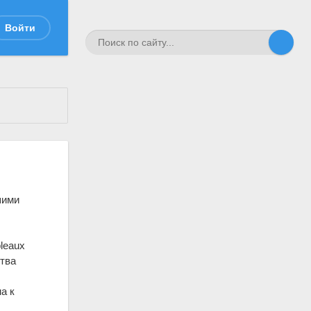
Войти
шими
leаux
итва
а к