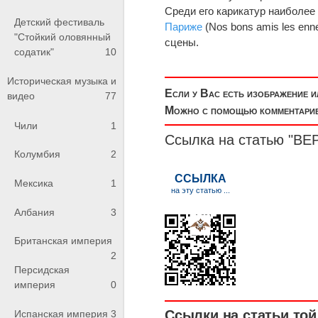
Среди его карикатур наиболее
Детский фестиваль
Париже
(Nos bons amis les ennem
"Стойкий оловянный
сцены.
содатик"
10
Историческая музыка и
Если у Вас есть изображение 
видео
77
Можно с помощью комментариев
Чили
1
Ссылка на статью "ВЕ
Колумбия
2
Мексика
1
Албания
3
Британская империя
2
Персидская
империя
0
Ссылки на статьи той 
Испанская империя
3