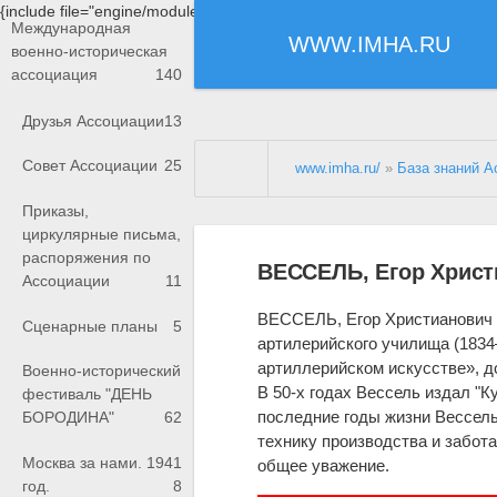
{include file="engine/modules/saperu/head.php"}
Международная
WWW.IMHA.RU
военно-историческая
ассоциация
140
Друзья Ассоциации
13
Совет Ассоциации
25
www.imha.ru/
»
База знаний А
Приказы,
циркулярные письма,
распоряжения по
ВЕССЕЛЬ, Егор Христ
Ассоциации
11
ВЕССЕЛЬ, Егор Христианович 
Сценарные планы
5
артилерийского училища (1834–
артиллерийском искусстве», д
Военно-исторический
В 50-х годах Вессель издал "Ку
фестиваль "ДЕНЬ
последние годы жизни Вессель
БОРОДИНА"
62
технику производства и забот
Москва за нами. 1941
общее уважение.
год.
8