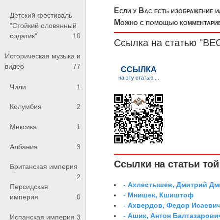
Если у Вас есть изображение 
Детский фестиваль
Можно с помощью комментариев
"Стойкий оловянный
содатик"
10
Ссылка на статью "ВЕ
Историческая музыка и
видео
77
Чили
1
Колумбия
2
Мексика
1
Албания
3
Ссылки на статьи той 
Британская империя
2
-
Ахлестышев, Дмитрий Дми
Персидская
-
Мнишек, Кшиштоф
империя
0
-
Ахвердов, Федор Исаевич
-
Ашик, Антон Балтазарови
Испанская империя
3