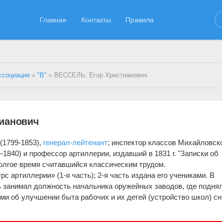
Главная
Контакты
Правила
ссоциации
»
"В"
» ВЕССЕЛЬ, Егор Христианович
ианович
(1799-1853),
генерал-лейтенант
; инспектор классов Михайловск
1840) и профессор артиллерии, издавший в 1831 г. "Записки об
олгое время считавшийся классическим трудом.
рс артиллерии» (1-я часть); 2-я часть издана его учениками. В
 занимал должность начальника оружейных заводов, где подня
ами об улучшении быта рабочих и их детей (устройство школ) с