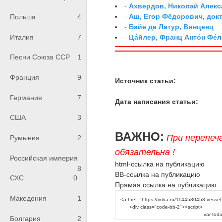
-
Ахвердов, Николай Алекс
-
Аш, Егор Фёдорович, док
Польша
4
-
Байе де Латур, Винценц
-
Ца́йлер, Франц Анто́н Фе́л
Италия
7
Песни Союза ССР
1
Франция
9
Источник статьи:
Германия
7
Дата написания статьи:
США
3
ВАЖНО:
При перепеч
Румыния
2
обязательна !
Российская империя
html-ссылка на публикацию
8
BB-ссылка на публикацию
СХС
0
Прямая ссылка на публикацию
Македония
1
Болгария
2