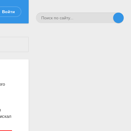
Войти
ого
л
нискал