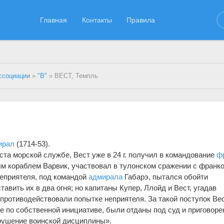
Главная
Контакты
Правила
ссоциации
»
"В"
» ВЕСТ, Темпль
ирал
(1714-53).
ста морской службе, Вест уже в 24 г. получил в командование
ф
ым кораблем Варвик, участвовал в тулонском сражении с франко
еприятеля, под командой
адмирала
Габарэ, пытался обойти
тавить их в два огня; но капитаны Купер, Ллойд и Вест, угадав
 противодействовали попытке неприятеля. За такой поступок Вес
е по собственной инициативе, были отданы под суд и приговоре
рушение воинской дисциплины».