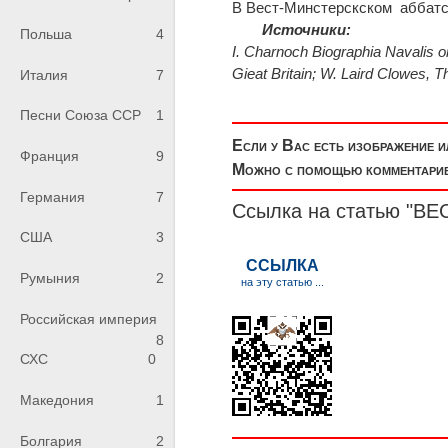
В Вест-Минстерскском аббатст
Источники:
Польша
4
I. Charnoch Вiоgraphia Navalis or
Gieat Britain; W. Laird Clowes, 
Италия
7
Песни Союза ССР
1
Если у Вас есть изображение 
Франция
9
Можно с помощью комментариев
Германия
7
Ссылка на статью "ВЕС
США
3
Румыния
2
Российская империя
8
СХС
0
Македония
1
Болгария
2