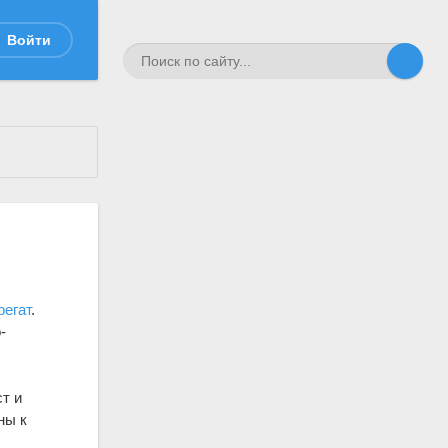
Войти
регат
.
-
т и
ны к