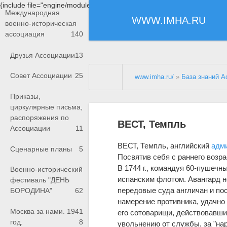
{include file="engine/modules/saperu/head.php"}
Международная
WWW.IMHA.RU
военно-историческая
ассоциация
140
Друзья Ассоциации
13
Совет Ассоциации
25
www.imha.ru/
»
База знаний А
Приказы,
циркулярные письма,
распоряжения по
ВЕСТ, Темпль
Ассоциации
11
ВЕСТ, Темпль, английский
адм
Сценарные планы
5
Посвятив себя с раннего возра
В 1744 г., командуя 60-пушечн
Военно-исторический
испанским флотом. Авангард н
фестиваль "ДЕНЬ
передовые суда англичан и пос
БОРОДИНА"
62
намерение противника, удачно
Москва за нами. 1941
его сотоварищи, действовавши
год.
8
увольнению от службы, за "на