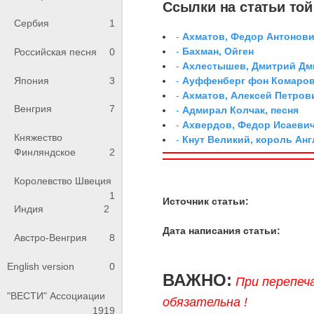
Ссылки на статьи той 
Сербия
1
-
Ахматов, Федор Антонович
-
Бахман, Ойген
Российская песня
0
-
Ахлестышев, Дмитрий Дми
Япония
3
-
Ауффенберг фон Комаров
-
Ахматов, Алексей Петров
Венгрия
7
-
Адмирал Колчак, песня
-
Ахвердов, Федор Исаевич
Княжество
-
Кнут Великий, король Анг
Финляндское
2
Королевство Швеция
1
Источник статьи:
Индия
2
Дата написания статьи:
Австро-Венгрия
8
English version
0
ВАЖНО:
При перепеч
"ВЕСТИ" Ассоциации
обязательна !
1919