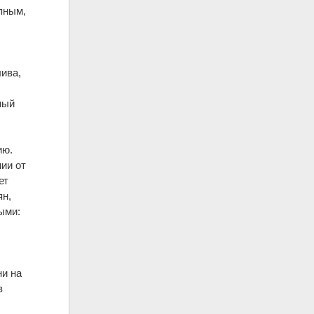
упным,
ива,
ный
ию.
ии от
ет
ян,
ыми:
и на
в