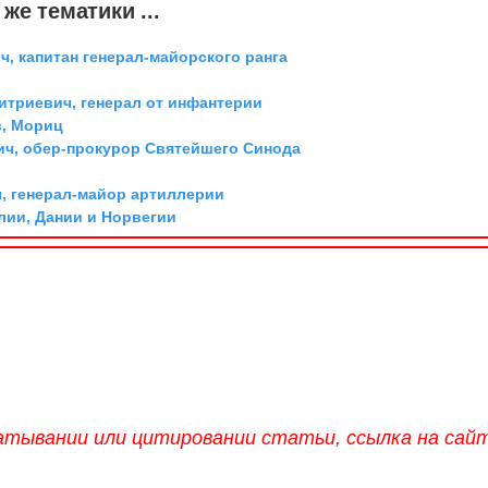
же тематики ...
, капитан генерал-майорского ранга
триевич, генерал от инфантерии
, Мориц
ич, обер-прокурор Святейшего Синода
, генерал-майор артиллерии
лии, Дании и Норвегии
атывании или цитировании статьи, ссылка на сай