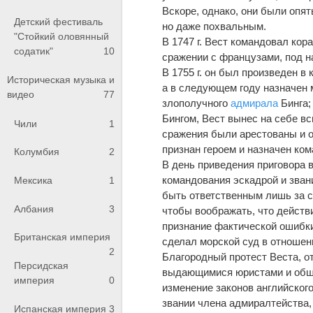
Вскоре, однако, они были опят
Детский фестиваль
но даже похвальным.
"Стойкий оловянный
В 1747 г. Вест командовал ко
содатик"
10
сражении с французами, под 
В 1755 г. он был произведен в
Историческая музыка и
а в следующем году назначен
видео
77
злополучного
адмирала
Бинга;
Бингом, Вест вынес на себе в
Чили
1
сражения были арестованы и о
признан героем и назначен ко
Колумбия
2
В день приведения приговора 
командования эскадрой и звани
Мексика
1
быть ответственным лишь за с
Албания
3
чтобы воображать, что действ
признание фактической ошибки
Британская империя
сделал морской суд в отношен
2
Благородный протест Веста, о
Персидская
выдающимися юристами и обще
империя
0
изменение законов английского
звании члена адмиралтейства,
Испанская империя
3