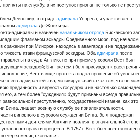
ь приняты на службу, а их поступок признан не только не прест
раблем Девоншир, в отряде
адмирала
Уоррена, и участвовал в
началом
адмирала
Де-Жонкьера.
 контр-адмиралы и назначен
начальником
отряда
Бискайского зал
 младшим флагманом эскадры Средиземного моря, под началом
 в сражении при Минорке, находясь в авангарде и не поддержан
сю тяжесть атаки французской эскадры. Оба
адмирала
после
тправлены на суд в Англию, но при приеме у короля Вест был
мандующим эскадрой; Бинг же (см.) был присужден к расстрелян
в исполнение, Вест в виде протеста подал прошение об увольнен
я члена адмиралтейства, мотивируя свой отказ тем, что он мож
вою преданность и верность государю и не настолько самонаде
ия его, а тем более "суждения» будут признаны всегда правильн
 равносильной преступлению, государственной измене, как это
ии Бинга, лишает военную службу ее привлекательности.
тчасти виновного в суро­вом осуждении Бинга, был поддержан
ственными деятелями Англии и повлиял в значительной степен
 уголовного права и процесса. В 1757 г. Вест был восстановлен 
 но через месяц скончался.