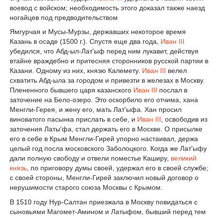
воевод с войском; необходимость этого доказал также наезд
ногайцев под предводительством
Ямгурчая и Мусы-Мурзы, державших некоторое время
Казань в осаде (1500 г.). Спустя еще два года,
Иван III
убедился, что Абд-ыл-Лат'ыф перед ним лукавит, действуя
втайне враждебно и притесняя сторонников русской партии в
Казани. Одному из них, князю Калемету.
Иван III
велел
схватить Абд-ыла за городом и привезти в железах в Москву.
Плененного бывшего царя казанского
Иван III
послал в
заточение на Бело-озеро. Это оскорбило его отчима, хана
Менгли-Герея, и жену его, мать Лат'ыфа. Хан просил
виноватого пасынка прислать в себе, и
Иван III
, освободив из
заточения Латы'фа, стал держать его в Москве. О присылке
его в себе в Крым Менгли-Гирей упорно настаивал, держа
целый год посла московского Заболоцкого. Когда же Лат'ыфу
дали полную свободу и отвели поместье Каширу,
великий
князь
, по приговору думы своей, удержал его в своей службе;
с своей стороны, Менгли-Гирей заключил новый договор о
нерушимости старого союза Москвы с Крымом.
В 1510 году Нур-Салтан приезжала в Москву повидаться с
сыновьями Магомет-Амином и Латыфом, бывший перед тем