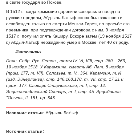
в свите государя во Пскове.
В 1512 г., когда крымские царевичи совершили наезд на
русские пределы, Абд-ыль-Лат'ыф снова был заключен и
освобожден только по смерти Менгли-Гирея, по просьбе его
преемника, при подтверждении договора с ним, 9 ноября
1517 г., получил опять Каширу. Вскоре затем (19 ноября 1517
г.) Абдыл-Латыф неожиданно умер в Москве, лет 40 от роду.
Источники:
Полн. Собр. Pyс. Летоп., томы IV, VI, VIII, стр. 260 – 263,
19 ноября 1518. У Карамзина, смерть Аб. Лат. 8 ноября
(прим. 177, т. VII). Соловьев, т. V., 364. Карамзин, т.VI
(изд. Эйнерлинга), стр. 146,168,178, т. VII, стр, 17,21 и
прим. 177. Словарь Старчевского, т. I, стр. 12.
Энциклопедический Словарь, т. I, стр. 45. Арцыбашев
"Опыт», II, 181, пр. 646.
Название статьи:
Абд-ыль Лат'ыф
Источник статьи: