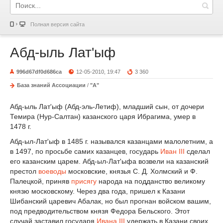
Полная версия сайта
Абд-ыль Лат'ыф
996d67df0d686ca
12-05-2010, 19:47
3 360
База знаний Ассоциации
/
"А"
Абд-ыль Лат'ыф (Абд-эль-Летиф), младший сын, от дочери
Темира (Нур-Салтан) казанского царя Ибрагима, умер в
1478 г.
Абд-ыл-Лат'ыф в 1485 г. назывался казанцами малолетним, a
в 1497, по просьбе самих казанцев, государь
Иван III
сделал
его казанским царем. Абд-ыл-Лат'ыфа возвели на казанский
престол
воеводы
московские, князья С. Д. Холмский и Ф.
Палецкой, приняв
присягу
народа на подданство великому
князю московскому. Через два года, пришел к Казани
Шибанский царевич Абалак, но был прогнан войском вашим,
под предводительством князя Федора Бельского. Этот
случай заставил государя
Ивана III
удержать в Казани своих