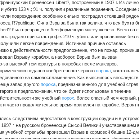
ранцузский броненосец Libert?, построенный в 1907 г. Из лично
 и убито 133 ч.; 91 ч. получили различные поранения. Соседние 
учили повреждения; особенно сильно пострадал стоявший рядом
сец R?publique. Сила Взрыва была так велика, что вся бухта 
ibert? был превращен в бесформенную массу железа. Всего на с
пострадало при катастрофе: 210 ч. убито или пропавшими без в
 получили легкие повреждения. Истинная причина осталась
изко к действительности предположение, что не пожар, проникш
вовал Взрыву корабля, а наоборот, Взрыв был вызван
з-за высокой температуры в погребах после маневров.
применению недавно изобретенного черного
пороха
, изготовляе
ледованного на самовоспламенение. Как выяснилось впоследств
еще запас другого
пороха
, предназначенного для учебной стре
тарого в предположении, что он будет использован в течение
ействительности же учебный
порох
, более опасный чем черный, 
к и часто продолжительное время хранился на корабле. Вероят
лись следствием недостатков в конструкции орудий и в устрой
е 1897 г. на русском броненосце Сысой Великий участвовавшем 
емя учебной стрельбы произошел Взрыв в кормовой башне 12-дм
выстрел из орудия при неплотно запертом затворе. Напором газ