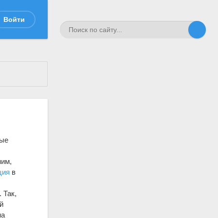
Войти
ные
ним,
ция
в
 Так,
й
на