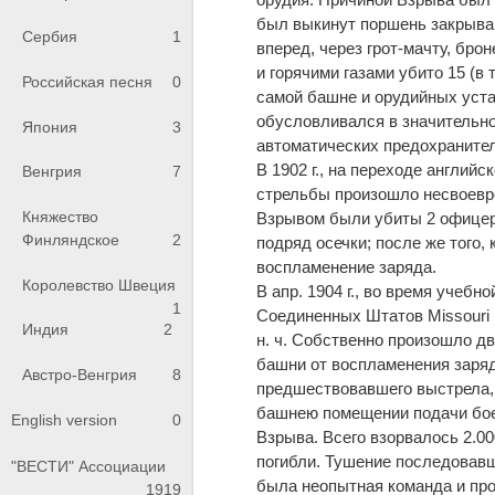
был выкинут поршень закрываю
Сербия
1
вперед, через грот-мачту, бр
и горячими газами убито 15 (в 
Российская песня
0
самой башне и орудийных уста
обусловливался в значительн
Япония
3
автоматических предохранител
В 1902 г., на переходе англий
Венгрия
7
стрельбы произошло несвоевре
Княжество
Взрывом были убиты 2 офицера и
Финляндское
2
подряд осечки; после же того,
воспламенение заряда.
Королевство Швеция
В апр. 1904 г., во время учеб
1
Соединенных Штатов Missouri п
Индия
2
н. ч. Собственно произошло д
башни от воспламенения заряд
Австро-Венгрия
8
предшествовавшего выстрела, 
башнею помещении подачи боев
English version
0
Взрыва. Всего взорвалось 2.0
погибли. Тушение последовавш
"ВЕСТИ" Ассоциации
была неопытная команда и про
1919