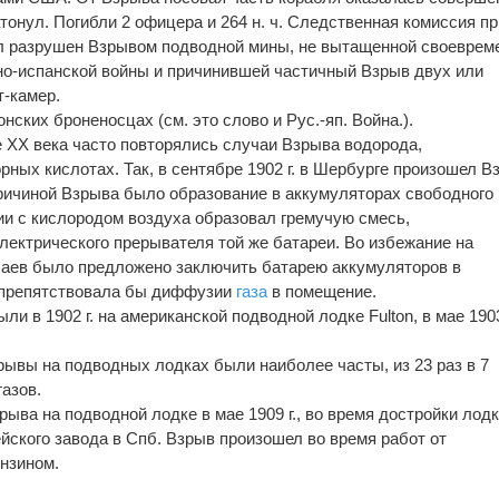
атонул. Погибли 2 офицера и 264 н. ч. Следственная комиссия п
ыл разрушен Взрывом подводной мины, не вытащенной своеврем
но-испанской войны и причинившей частичный Взрыв двух или
т-камер.
нских броненосцах (см. это слово и Рус.-яп. Война.).
 XX века часто повторялись случаи Взрыва водорода,
ных кислотах. Так, в сентябре 1902 г. в Шербурге произошел В
причиной Взрыва было образование в аккумуляторах свободного
ии с кислородом воздуха образовал гремучую смесь,
ектрического прерывателя той же батареи. Во избежание на
аев было предложено заключить батарею аккумуляторов в
я препятствовала бы диффузии
газа
в помещение.
и в 1902 г. на американской подводной лодке Fulton, в мае 1903 
Взрывы на подводных лодках были наиболее часты, из 23 раз в 7
азов.
ыва на подводной лодке в мае 1909 г., во время достройки лод
йского завода в Спб. Взрыв произошел во время работ от
нзином.