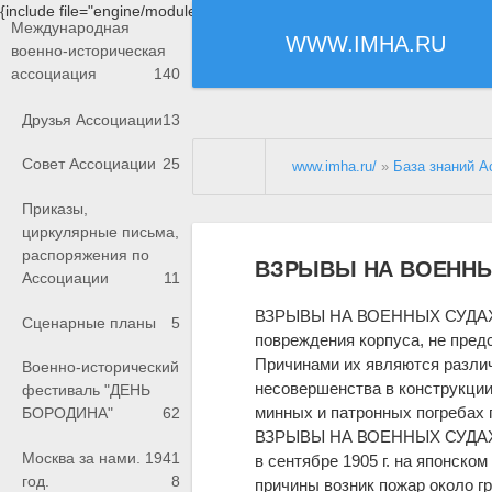
{include file="engine/modules/saperu/head.php"}
Международная
WWW.IMHA.RU
военно-историческая
ассоциация
140
Друзья Ассоциации
13
Совет Ассоциации
25
www.imha.ru/
»
База знаний А
Приказы,
циркулярные письма,
распоряжения по
ВЗРЫВЫ НА ВОЕННЫ
Ассоциации
11
ВЗРЫВЫ НА ВОЕННЫХ СУДАХ, в
Сценарные планы
5
повреждения корпуса, не предс
Причинами их являются разли
Военно-исторический
несовершенства в конструкции
фестиваль "ДЕНЬ
минных и патронных погребах 
БОРОДИНА"
62
ВЗРЫВЫ НА ВОЕННЫХ СУДАХ пер
Москва за нами. 1941
в сентябре 1905 г. на японско
год.
8
причины возник пожар около 