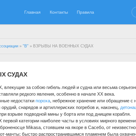
Главная
Контакты
Правила
ссоциации
»
"В"
» ВЗРЫВЫ НА ВОЕННЫХ СУДАХ
Х СУДАХ
лекущие за собою гибель людей и судна или весьма серьез
тавляли редкого явления, особенно в начале XX века.
чные недостатки
пороха
, небрежное хранение или обращение с 
 орудий, снарядов и артиллериских погребов и, наконец,
детона
при взрыве подводной мины у борта или под днищем корабля.
вой категории наиболее часты в условиях мирного времени.
м броненосце Mikаsа, стоявшем на якоре в Сасебо, от неизвестно
грот-мачты; быстро распространившимся пламенем была охваче