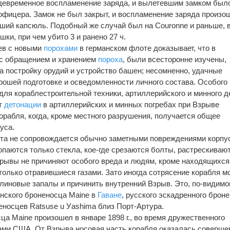
девременное воспламенение заряда, и вылетевшим замком был
и 2 офицера. Замок не был закрыт, и воспламенение заряда произо
вший капсюль. Подобный же случай был на Couronne и раньше, 
ушки, при чем убито 3 и ранено 27 ч.
ев с новыми
порохами
в германском флоте доказывает, что в
 с обращением и хранением
пороха
, были всесторонне изучены,
 постройку орудий и устройство башен; несомненно, удачные
орошей подготовке и осведомленности личного состава. Особого
для кораблестроительной техники, артиллерийского и минного д
от
детонации
в артиллерийских и минных погребах при Взрыве
орабля, когда, кроме местного разрушения, получается общее
уса.
рта не сопровождается обычно заметными повреждениями корпу
опаются только стекла, кое-где срезаются болты, растрескиваю
рывы не причиняют особого вреда и людям, кроме находящихся
только отравившиеся газами. Зато иногда сотрясение корабля м
линовые запалы и причинить внутренний Взрыв. Это, по-видимом
нского броненосца Mаine в
Гаване
, русского эскадренного брон
еносцев Rаtsuse u Уаshimа близ Порт-Артура.
а Mаine произошел в январе 1898 г., во время дружественного
ми США. От Взрыва носовая часть корабля оказалась соверше