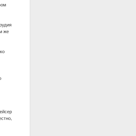
вом
орудия
м же
ько
о
рейсер
естно,