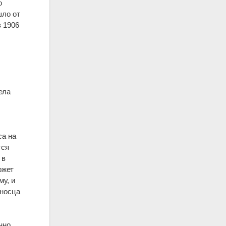
о
шло от
в 1906
ела
са на
тся
 в
ожет
у, и
еносца
нно