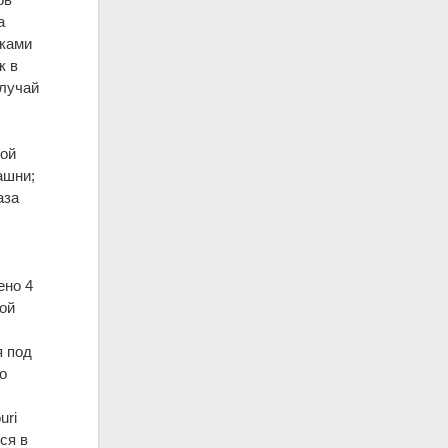
а
мками
к в
случай
ной
ашни;
аза
ено 4
вой
я под
о
uri
ся в