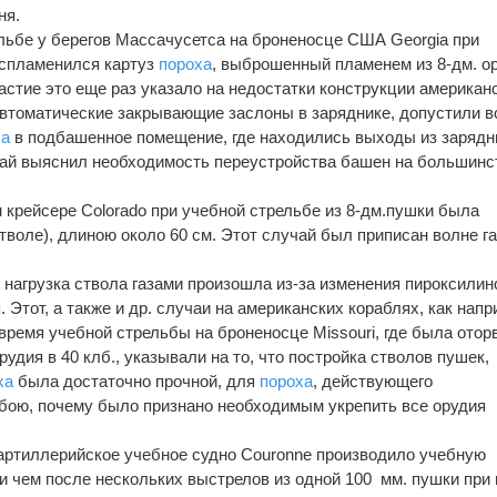
ня.
рельбе у берегов Массачусетса на броненосце США Georgiа при
спламенился картуз
пороха
, выброшенный пламенем из 8-дм. о
астие это еще раз указало на недостатки конструкции американ
автоматические закрывающие заслоны в заряднике, допустили в
ха
в подбашенное помещение, где находились выходы из зарядн
чай выяснил необходимость переустройства башен на большинс
м крейсере Colorаdo при учебной стрельбе из 8-дм.пушки была
стволе), длиною около 60 см. Этот случай был приписан волне га
 нагрузка ствола газами произошла из-за изменения пироксилин
. Этот, а также и др. случаи на американских кораблях, как напр
 время учебной стрельбы на броненосце Missouri, где была отор
рудия в 40 клб., указывали на то, что постройка стволов пушек,
ха
была достаточно прочной, для
пороха
, действующего
бою, почему было признано необходимым укрепить все орудия
 артиллерийское учебное судно Couron­ne производило учебную
при чем после нескольких выстрелов из одной 100 мм. пушки при