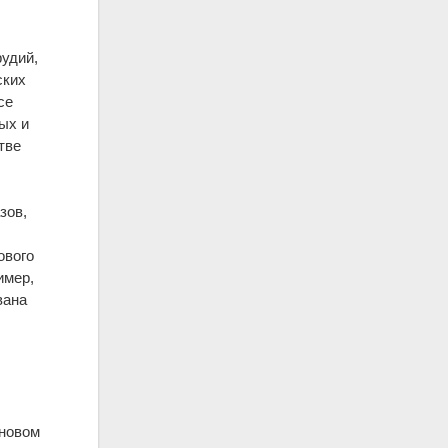
рудий,
ских
се
ых и
тве
зов,
ового
имер,
вана
 новом