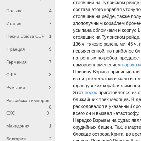
стоявший на Тулонском рейде ф
состава этого корабля утонуло
Польша
4
стоявшие на рейде, также пол
злополучным кораблем бронено
Италия
7
усыпана обломками и корпус L
Песни Союза ССР
1
стоявших на Тулонском рейде, 
136 ч. тяжело ранеными, 45 ч.
Франция
9
невыясненной, но наиболее бл
патронных погребов, предшест
Германия
7
самовоспламенением
пороха
и
Причину Взрыва приписывали 
США
3
из нитроклетчатки и мало исс
французских кораблях имелся 
Румыния
2
Этот
порох
приготовлялся из с
ближайших трех месяцев. В д
Российская империя
расходовался в указанный сро
8
всего он и вызвал катастрофу.
СХС
0
Нередко Взрывы на судах явля
Македония
1
орудийных башен. Так, в март
блокаде острова Крита, во вр
Болгария
2
орудия. Причиной Взрыва был 