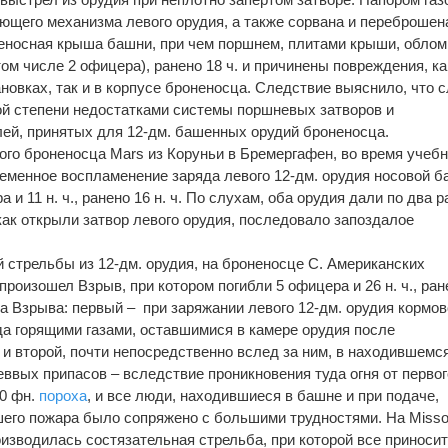
щего механизма левого орудия, а также сорвана и переброшен
оненосная крыша башни, при чем поршнем, плитами крыши, обло
том числе 2 офицера), ранено 18 ч. и причинены повреждения, ка
новках, так и в корпусе броненосца. Следствие выяснило, что 
ой степени недостатками системы поршневых затворов и
ей, принятых для 12-дм. башенных орудий броненосца.
ского броненосца Mаrs из Коруньи в Бремергафен, во время учеб
менное воспламенение заряда левого 12-дм. орудия носовой б
 11 н. ч., ранено 16 н. ч. По слухам, оба орудия дали по два р
 как открыли затвор левого орудия, последовало запоздалое
ной стрельбы из 12-дм. орудия, на броненосце С. Американских
роизошел Взрыв, при котором погибли 5 офицера и 26 н. ч., ран
ва Взрыва: первый – при заряжании левого 12-дм. орудия кормо
а горящими газами, оставшимися в камере орудия после
и второй, почти непосредственно вслед за ним, в находившемс
вых припасов – вследствие проникновения туда огня от первог
00 фн.
пороха
, и все люди, находившиеся в башне и при подаче,
его пожара было сопряжено с большими трудностями. Hа Misso
изводилась состязательная стрельба, при которой все приносит