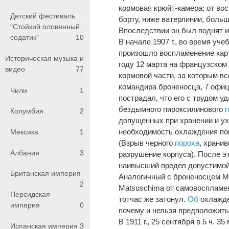
кормовая крюйт-камера; от в
Детский фестиваль
борту, ниже ватерлинии, больш
"Стойкий оловянный
Впоследствии он был поднят и и
содатик"
10
В начале 1907 г., во время уч
произошло воспламенение карт
Историческая музыка и
году 12 марта на французском
видео
77
кормовой части, за которым в
командира броненосца, 7 офице
Чили
1
пострадал, что его с трудом у
бездымного пироксилинового
Колумбия
2
допущенных при хранении и ух
необходимость охлаждения пог
Мексика
1
(Взрыв черного
пороха
, храни
Албания
3
разрушение корпуса). После 
наивысший предел допустимой 
Британская империя
Аналогичный с броненосцем Mi­
2
Mаtsuschimа от самовосплам
Персидская
тотчас же затонул.
Об
охлажден
империя
0
почему и нельзя предположить
В 1911 г., 25 сентября в 5 ч. 
Испанская империя
3