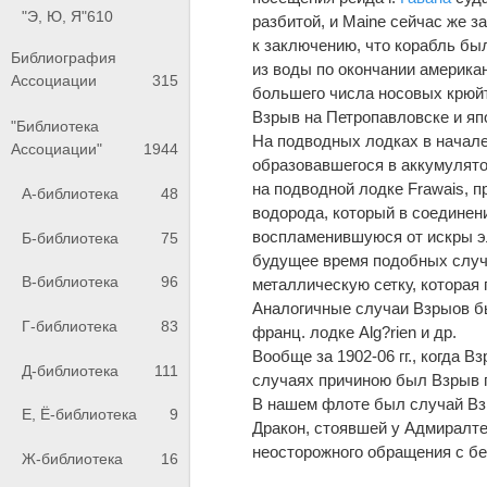
"Э, Ю, Я"
610
разбитой, и Mаine сейчас же з
к заключению, что корабль б
Библиография
из воды по окончании америка
Ассоциации
315
большего числа носовых крюй
Взрыв на Петропавловске и япо
"Библиотека
На подводных лодках в начале
Ассоциации"
1944
образовавшегося в аккумулятор
на подводной лодке Frаwаis, 
А-библиотека
48
водорода, который в соединен
воспламенившуюся от искры эл
Б-библиотека
75
будущее время подобных случ
В-библиотека
96
металлическую сетку, котора
Аналогичные случаи Взрыов был
Г-библиотека
83
франц. лодке Аlg?rien и др.
Вообще за 1902-06 гг., когда 
Д-библиотека
111
случаях причиною был Взрыв г
В нашем флоте был случай Взр
Е, Ё-библиотека
9
Дракон, стоявшей у Адмиралте
неосторожного обращения с бе
Ж-библиотека
16