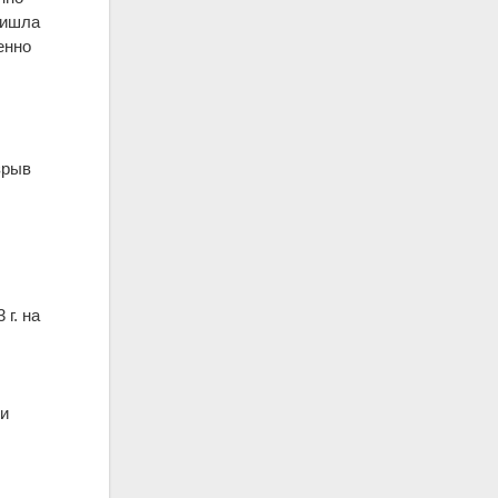
ришла
енно
зрыв
г. на
ки