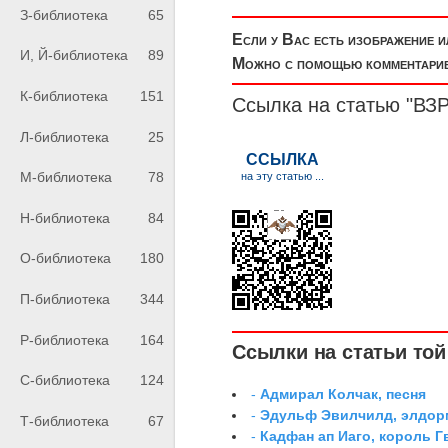
З-библиотека
65
Если у Вас есть изображение 
И, Й-библиотека
89
Можно с помощью комментариев
К-библиотека
151
Ссылка на статью "
Л-библиотека
25
М-библиотека
78
Н-библиотека
84
О-библиотека
180
П-библиотека
344
Р-библиотека
164
Ссылки на статьи той 
С-библиотека
124
-
Адмирал Колчак, песня
-
Эдульф Эвилчилд, элдор
Т-библиотека
67
-
Кадфан ап Иаго, король Г