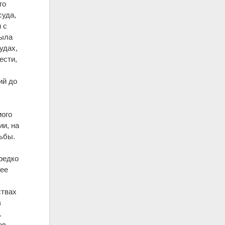
го
суда,
 с
была
удах,
ести,
ий до
мого
ии, на
льбы.
редко
нее
ствах
в
.
ов