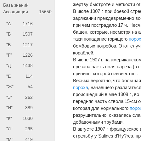
жертву быстроте и меткости ог
База знаний
В июле 1907 г. при боевой ст
Ассоциации
15650
заряжании преждевременно во
"А"
1716
при чем пострадало 17 ч. Несч
башен, которые, несмотря на 
"Б"
1507
таки попадание горящего
поро
"В"
1217
бомбовых погребов. Этот слу
кораблей.
"Г"
1226
В июне 1907 г. на американско
"Д"
1438
срезана часть поля нареза (в 
причины которой неизвестны.
"Е"
114
Весьма вероятно, что большая
"Ж"
54
пороха
, начавшего разлагаться
происшедший в мае 1908 г., во
"З"
262
передняя часть ствола 15-см о
"И"
389
которая для нормального
поро
разрушительно, оказалась сла
"К"
1030
добавочными трубами.
В августе 1907 г. французское
"Л"
295
стрельбу у Sаlines d'Hу?res, 
"М"
419