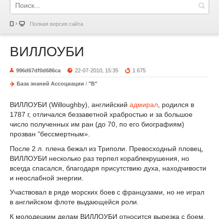
Полная версия сайта
ВИЛЛОУБИ
996d67df0d686ca
22-07-2010, 15:35
1 675
База знаний Ассоциации
/
"В"
ВИЛЛОУБИ (Willoughby), английский
адмирал
, родился в
1787 г, отличался беззаветной храбростью и за большое
число полученных им ран (до 70, по его биографиям)
прозван "бессмертным».
После 2 л. плена бежал из Триполи. Превосходный пловец,
ВИЛЛОУБИ несколько раз терпел кораблекрушения, но
всегда спасался, благодаря присутствию духа, находчивости
и неослабной энергии.
Участвовал в ряде морских боев с французами, но не играл
в английском флоте выдающейся роли.
К молодецким делам ВИЛЛОУБИ относится вырезка с боем,