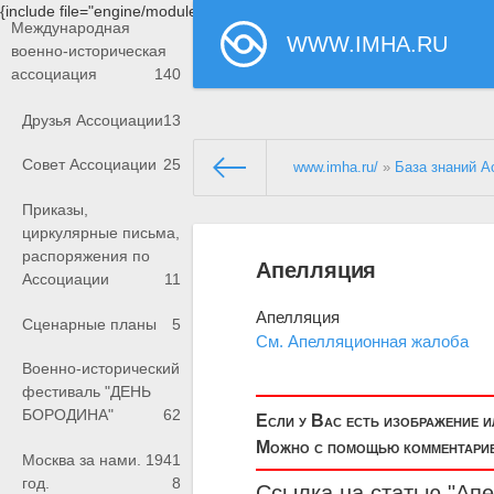
{include file="engine/modules/saperu/head.php"}
Международная
WWW.IMHA.RU
военно-историческая
ассоциация
140
Друзья Ассоциации
13
Совет Ассоциации
25
www.imha.ru/
»
База знаний А
Приказы,
циркулярные письма,
распоряжения по
Апелляция
Ассоциации
11
Апелляция
Сценарные планы
5
См. Апелляционная жалоба
Военно-исторический
фестиваль "ДЕНЬ
БОРОДИНА"
62
Если у Вас есть изображение 
Можно с помощью комментариев
Москва за нами. 1941
год.
8
Ссылка на статью "Ап