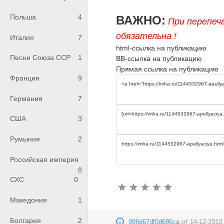
Польша
4
ВАЖНО:
При перепеч
обязательна !
Италия
7
html-ссылка на публикацию
Песни Союза ССР
1
BB-ссылка на публикацию
Прямая ссылка на публикацию
Франция
9
Германия
7
США
3
Румыния
2
Российская империя
8
СХС
0
Македония
1
Болгария
2
996d67df0d686ca
от
14-12-2010,