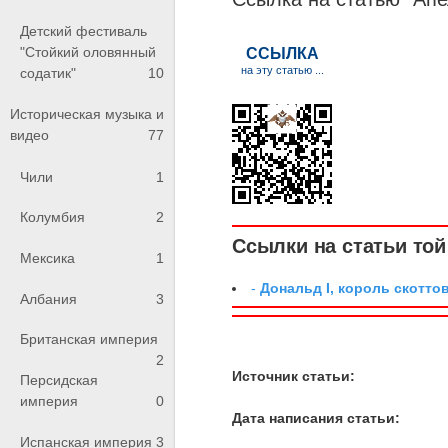
Детский фестиваль
"Стойкий оловянный
содатик"
10
Историческая музыка и
видео
77
Чили
1
Колумбия
2
Ссылки на статьи той 
Мексика
1
-
Дональд I, король скотто
Албания
3
Британская империя
2
Источник статьи:
Персидская
империя
0
Дата написания статьи:
Испанская империя
3