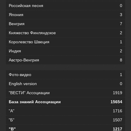
Российская песня
0
Япония
3
Венгрия
7
Княжество Финляндское
2
Королевство Швеция
1
Индия
2
Австро-Венгрия
8
Фото-видео
1
English version
0
"ВЕСТИ" Ассоциации
1919
База знаний Ассоциации
15654
"А"
1716
"Б"
1507
"В"
1217