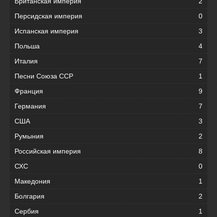
Британская империя
2
Персидская империя
0
Испанская империя
3
Польша
4
Италия
7
Песни Союза ССР
1
Франция
9
Германия
7
США
3
Румыния
2
Российская империя
8
СХС
0
Македония
1
Болгария
2
Сербия
1