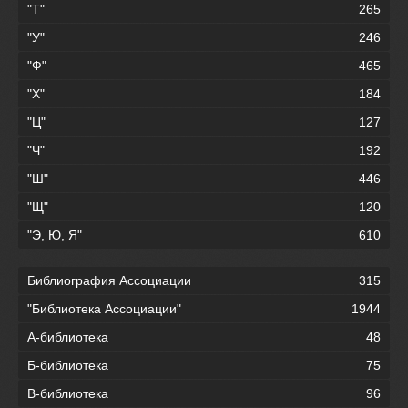
"Т"
265
"У"
246
"Ф"
465
"Х"
184
"Ц"
127
"Ч"
192
"Ш"
446
"Щ"
120
"Э, Ю, Я"
610
Библиография Ассоциации
315
"Библиотека Ассоциации"
1944
А-библиотека
48
Б-библиотека
75
В-библиотека
96