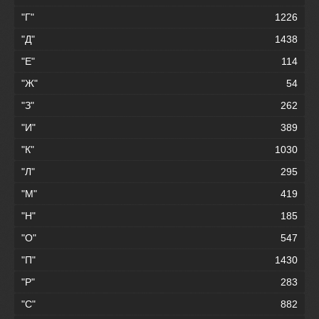
"Г"
1226
"Д"
1438
"Е"
114
"Ж"
54
"З"
262
"И"
389
"К"
1030
"Л"
295
"М"
419
"Н"
185
"О"
547
"П"
1430
"Р"
283
"С"
882