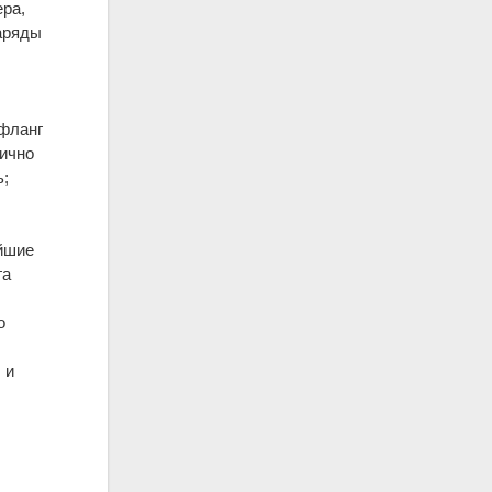
ера,
наряды
 фланг
гично
ь;
ейшие
га
о
 и