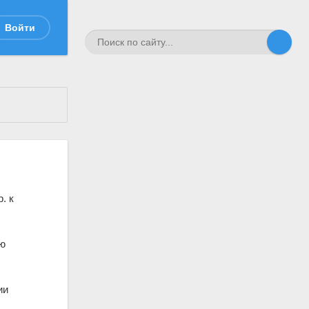
Войти
. к
ию
ии