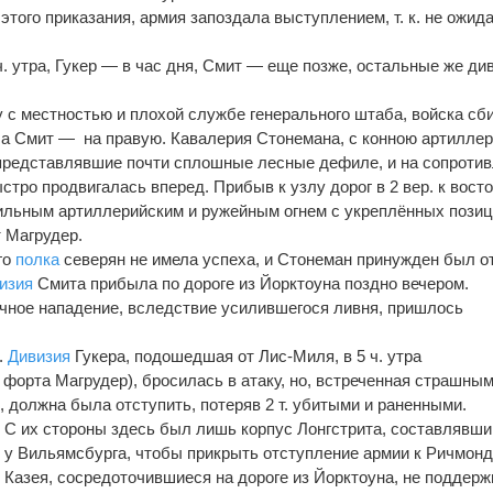
того приказания, армия запоздала выступлением, т. к. не ожид
. утра, Гукер — в час дня, Смит — еще позже, остальные же ди
 с местностью и плохой службе генерального штаба, войска сб
, a Смит — на правую. Кавалерия Стонемана, с конною артиллер
 представлявшие почти сплошные лесные дефиле, и на сопроти
стро продвигалась вперед. Прибыв к узлу дорог в 2 вер. к восто
ильным артиллерийским и ружейным огнем с укреплённых позиц
 Магрудер.
го
полка
северян не имела успеха, и Стонеман принужден был о
изия
Смита прибыла по дороге из Йорктоуна поздно вечером.
чное нападение, вследствие усилившегося ливня, пришлось
.
Дивизия
Гукера, подошедшая от Лис-Миля, в 5 ч. утра
 форта Магрудер), бросилась в атаку, но, встреченная страшны
к, должна была отступить, потеряв 2 т. убитыми и раненными.
 С их стороны здесь был лишь корпус Лонгстрита, составлявши
ю
y Вильямсбурга, чтобы прикрыть отступление армии к Ричмонд
Казея, сосредоточившиеся на дороге из Йорктоуна, не поддер