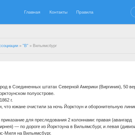
Главная
Контакты
Правила
ссоциации
»
"В"
» Вильямсбург
род в Соединенных штатах Северной Америки (Виргиния), 50 вер
Йорктоунском полуострове.
862 г.
и, что южане очистили за ночь Йорктоун и оборонительную лин
приказание для преследования 2 колоннами: правая (авангард
ирнея) — по дороге из Йорктоуна в Вильямсбург, и левая (дивиз
ис-Миля на Вильямсбург.