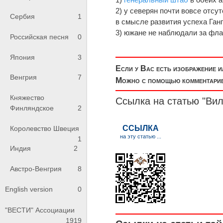
2) y северян почти вовсе отсу
Сербия
1
в смысле развития успеха Ганг
3) южане не наблюдали за фла
Российская песня
0
Япония
3
Если у Вас есть изображение 
Венгрия
7
Можно с помощью комментариев
Княжество
Ссылка на статью "Вил
Финляндское
2
Королевство Швеция
1
Индия
2
Австро-Венгрия
8
English version
0
"ВЕСТИ" Ассоциации
1919