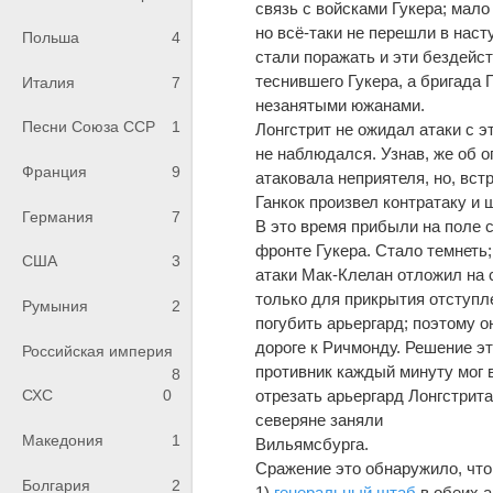
связь с войсками Гукера; мало
но всё-таки не перешли в нас
Польша
4
стали поражать и эти бездейс
теснившего Гукера, a бригада 
Италия
7
незанятыми южанами.
Песни Союза ССР
1
Лонгстрит не ожидал атаки с э
не наблюдался. Узнав, же об о
Франция
9
атаковала неприятеля, но, вст
Ганкок произвел контратаку и
Германия
7
В это время прибыли на поле
фронте Гукера. Стало темнеть
США
3
атаки Мак-Клелан отложил на
только для прикрытия отступл
Румыния
2
погубить арьергард; поэтому о
дороге к Ричмонду. Решение э
Российская империя
противник каждый минуту мог в
8
отрезать арьергард Лонгстрита
СХС
0
северяне заняли
Македония
1
Вильямсбурга.
Сражение это обнаружило, что
Болгария
2
1)
генеральный штаб
в обеих а