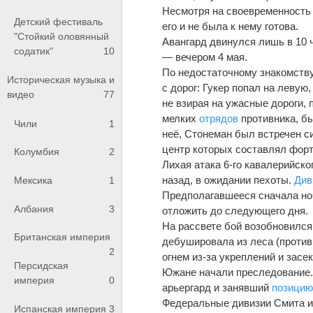
Несмотря на своевременность э
Детский фестиваль
его и не была к нему готова.
"Стойкий оловянный
Авангард двинулся лишь в 10 ч
содатик"
10
— вечером 4 мая.
По недостаточному знакомству
Историческая музыка и
с дорог: Гукер попал на левую
видео
77
не взирая на ужасные дороги,
мелких
отрядов
противника, бы
Чили
1
неё, Стонеман был встречен с
центр которых составлял форт
Колумбия
2
Лихая атака 6-го кавалерийско
назад, в ожидании пехоты.
Див
Мексика
1
Предполагавшееся сначала но
Албания
3
отложить до следующего дня.
На рассвете бой возобновился
Британская империя
дебушировала из леса (против
2
огнем из-за укреплений и засе
Персидская
Южане начали преследование.
империя
0
арьергард и занявший
позици
Федеральные дивизии Смита и 
Испанская империя
3