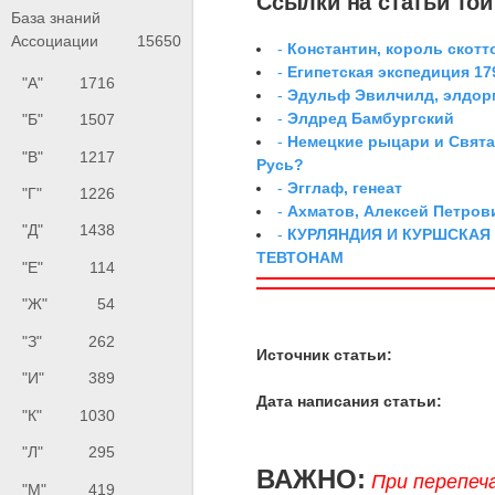
Ссылки на статьи той 
База знаний
Ассоциации
15650
-
Константин, король скотт
-
Египетская экспедиция 179
"А"
1716
-
Эдульф Эвилчилд, элдор
-
Элдред Бамбургский
"Б"
1507
-
Немецкие рыцари и Свята
"В"
1217
Русь?
-
Эгглаф, генеат
"Г"
1226
-
Ахматов, Алексей Петров
"Д"
1438
-
КУРЛЯНДИЯ И КУРШСКАЯ
ТЕВТОНАМ
"Е"
114
"Ж"
54
"З"
262
Источник статьи:
"И"
389
Дата написания статьи:
"К"
1030
"Л"
295
ВАЖНО:
При перепеч
"М"
419