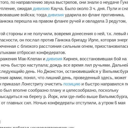
 того, по направлению звука выстрелов, они знали о неудаче Гук
тупление, ожидая
дивизию
Кауча. Было около 3 ч. дня. Пули и с
твовавшие войска; тогда
дивизия
ударила во фланг противника,
Ганкока перешла на правом фланге ручей и овладела 3 редутом,
той стороны и не получили, вовремя донесения о ней, т.к. левый
пасности, он послал против Ганкока бригаду Ирле, которая энер
реченная с близкого расстояния сильным огнем, приостановилас
 штыками отбросил конфедератов.
 сражения Мак-Клелан и
дивизия
Кирнея, восстановившая бой на
; ночь быстро наступала; дождь все время лил ручьями. Дальн
 следующийо день. Но Джонстон, остановившийся y Вильямсбур
ения армии, понял, что лишний день, проведенный здесь, может
н приказал Лонгстриту очистить
позицию
и быстро направился п
то был вполне сообразно плану и целесообразно, поскольку
ысадиться на берегу р. Йорк, или где-либо выше Вильямсбурга,
 от главных сил. Ночью конфедераты отступили, a утром 6 мая
:
рмиях работал неудовлетворительно;