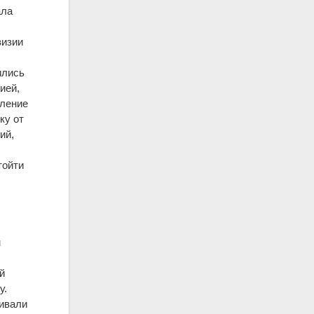
ала
визии
ились
ией,
вление
ку от
ий,
тойти
м
й
у.
живали