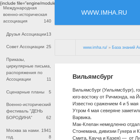
{include file="engine/modules/saperu/head.php"}
Международная
WWW.IMHA.RU
военно-историческая
ассоциация
140
Друзья Ассоциации
13
Совет Ассоциации
25
www.imha.ru/
»
База знаний А
Приказы,
циркулярные письма,
распоряжения по
Вильямсбург
Ассоциации
11
Вильямсбург (Уильямсбург), го
Сценарные планы
5
юго-востоку от Ричмонда, на 
Известно сражением 4 и 5 мая 1
Военно-исторический
Утром 4 мая северяне заметил
фестиваль "ДЕНЬ
Варвика.
БОРОДИНА"
62
Мак-Клелан немедленно отдал 
Москва за нами. 1941
Стонемана, дивизии Гукера и К
год.
8
Смита, Кауча и Казея) — от Л