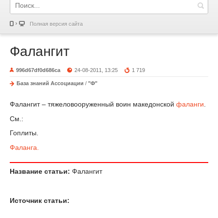
Полная версия сайта
Фалангит
996d67df0d686ca
24-08-2011, 13:25
1 719
База знаний Ассоциации
/
"Ф"
Фалангит – тяжеловооруженный воин македонской
фаланги
.
См.:
Гоплиты.
Фаланга.
Название статьи:
Фалангит
Источник статьи: