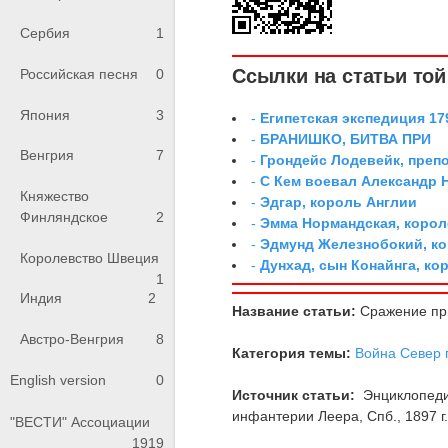
Сербия
1
Ссылки на статьи той 
Российская песня
0
Япония
3
-
Египетская экспедиция 179
-
БРАНИШКО, БИТВА ПРИ
Венгрия
7
-
Грондейс Лодевейк, преп
-
С Кем воевал Александр 
Княжество
-
Эдгар, король Англии
Финляндское
2
-
Эмма Нормандская, корол
-
Эдмунд Железнобокий, к
Королевство Швеция
-
Дунхад, сын Конайнга, ко
1
Индия
2
Название статьи:
Сражение пр
Австро-Венгрия
8
Категория темы:
Война Север 
English version
0
Источник статьи:
Энциклопедия
инфантерии Леера, Спб., 1897 г., 
"ВЕСТИ" Ассоциации
1919