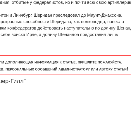
диия, отбитые у федералистов, но и почти всю свою артиллерию
унтон и Линчбург. Шеридан преследовал до Маунт-Джаксона.
рекрасные способности Шеридана, как полководца, нанесла
иям конфедератов действовать наступательно по долину Шенан
к себе войска Ирле, а долину Шенандоа предоставил лишь
или дополняющая информация к статье, пришлите пожалуйста.
, персональных сообщений администратору или автору статьи!
шер-Гилл"