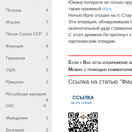
Южане потеряли не только ору
также огромный
обоз
.
Польша
4
Ночью Ирле отошел на гг. Ста
Эта операция, обнаружившая п
Италия
7
окончательный удар стремлен
Песни Союза ССР
1
С этого времени Ли притянул 
партизанским отрядам.
Франция
9
Германия
7
Если у Вас есть изображение 
Можно с помощью комментариев
США
3
Ссылка на статью "Фи
Румыния
2
Российская империя
8
СХС
0
Македония
1
Болгария
2