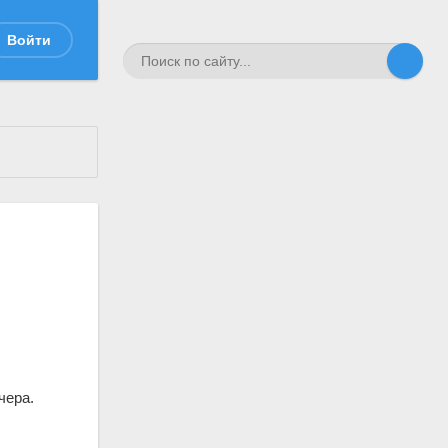
Войти
чера.