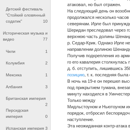
атаковал, но был отражен.
Детский фестиваль
На следующий день он возобно
"Стойкий оловянный
продолжался несколько часов 
содатик"
10
северянам. Ирле был принужден
Шеридан преследовал через гг.
Историческая музыка и
верхнюю часть долины Шенандоа
видео
77
р. Седар-Крик. Однако Ирле не
направлении долиною Шенанд
Чили
1
Получив подкрепления из армии
го его кавалерия столкнулась 
Колумбия
2
д. б. отступить, лишившись 35
позицию
, т. к. последняя был
Мексика
1
В ночь на 19-е он перешел выс
Албания
3
под прикрытием тумана, внеза
минуту находился в Уинчестере
Британская империя
Только между
2
Мидльстоуном и Ньютоуном их 
Персидская
порядок, отбросил беспорядоч
империя
0
наступление.
Эта неожиданная контр-атака в
Испанская империя
3