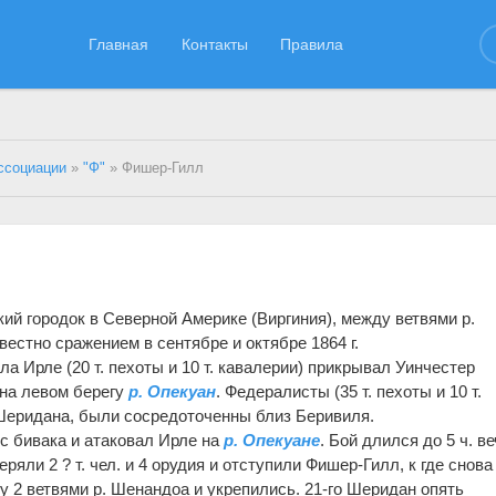
Главная
Контакты
Правила
ссоциации
»
"Ф"
» Фишер-Гилл
ий городок в Северной Америке (Виргиния), между ветвями р.
вестно сражением в сентябре и октябре 1864 г.
а Ирле (20 т. пехоты и 10 т. кавалерии) прикрывал Уинчестер
на левом берегу
р. Опекуан
. Федералисты (35 т. пехоты и 10 т.
Шеридана, были сосредоточенны близ Беривиля.
с бивака и атаковал Ирле на
р. Опекуане
. Бой длился до 5 ч. ве
яли 2 ? т. чел. и 4 орудия и отступили Фишер-Гилл, к где снова
 2 ветвями р. Шенандоа и укрепились. 21-го Шеридан опять