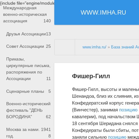
{include file="engine/modules/saperu/head.php"}
Международная
WWW.IMHA.RU
военно-историческая
ассоциация
140
Друзья Ассоциации
13
Совет Ассоциации
25
www.imha.ru/
»
База знаний А
Приказы,
циркулярные письма,
распоряжения по
Фишер-Гилл
Ассоциации
11
Фишер-Гилл, высоты и маленьк
Сценарные планы
5
Шенандоа, близ их слияния, из
Конфедератский корпус генерал
Военно-исторический
(Винчестер), занимая
позицию
фестиваль "ДЕНЬ
кавалерии), под начальством 
БОРОДИНА"
62
18 сентября Шеридана снялся 
Москва за нами. 1941
Конфедераты были сбиты, потер
год.
8
заняли сильную
позицию
между