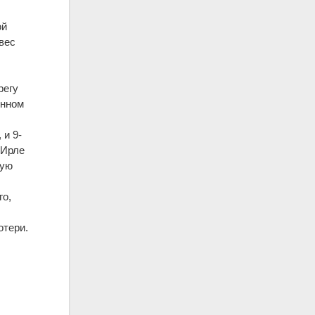
ой
вес
регу
онном
 и 9-
 Ирле
кую
го,
отери.