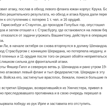
вил атаку, послав в обход левого фланга южан корпус Крука. Б
без решительного результата, но обход и атака Крука дали пере
 к отступлению с потерею 1 т. чел. и 16 орудий.
 Гарисонбург и Стаунтон, до проходов Голубых гор, опустошил
 и затем отошел к г. Страсбургу, где остановился на левом бе
 отказался от задачи угрожать Вашингтону, действуя в операци
оа.
 Ли, в начале октября он снова вторгнулся в долину Шенандоа,
под Страсбургом с конницею Шеридана, но потерпела неудачу, и
0 пленных и 11 орудия после того он решил обойти неприятельс
а слишком сильна для фронтальной атаки.
оты Фишер-Гилл и северную ветвь р. Шенандоа и рано утром 19-
пно атаковал левый фланг и тыл федералистов. Шеридан в эту
. Войска его, застигнутые врасплох, бежали, понеся большие п
встретил Шеридан, возвратившийся из Уинчестера, привел в
но преследовавшего противника и в свою очередь перешел в
ырвала победу из рук Ирле и заставила его отступить.