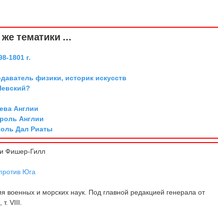
же тематики ...
8-1801 г.
одаватель физики, историк искусств
Невский?
ева Англии
ороль Англии
роль Дал Риаты
и Фишер-Гилл
против Юга
 военных и морских наук. Под главной редакцией генерала от
т. VIII.