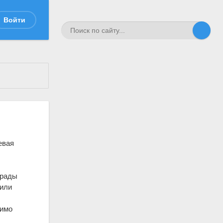
Войти
евая
грады
 или
димо