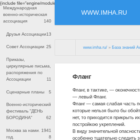
{include file="engine/modules/saperu/head.php"}
Международная
WWW.IMHA.RU
военно-историческая
ассоциация
140
Друзья Ассоциации
13
Совет Ассоциации
25
www.imha.ru/
»
База знаний А
Приказы,
циркулярные письма,
распоряжения по
Фланг
Ассоциации
11
Фланг, в тактике, — оконечнос
Сценарные планы
5
— левый Фланг.
Фланг — самая слабая часть п
Военно-исторический
которые нельзя было бы обойти
фестиваль "ДЕНЬ
нет, то приходится прикрыть 
БОРОДИНА"
62
постройкою укреплений.
Москва за нами. 1941
В виду значительной опасност
год.
8
особенно тщательно следить з