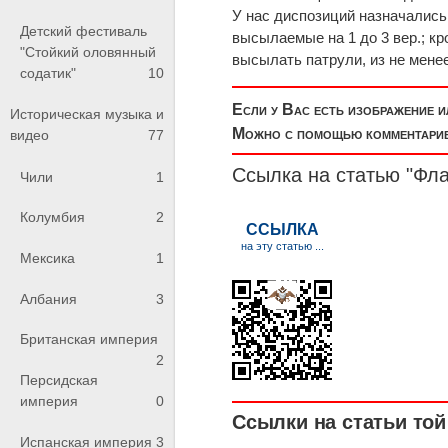
У нас диспозиций назначалис
Детский фестиваль
высылаемые на 1 до 3 вер.; к
"Стойкий оловянный
высылать патрули, из не менее 
содатик"
10
Если у Вас есть изображение 
Историческая музыка и
Можно с помощью комментариев
видео
77
Ссылка на статью "Фла
Чили
1
Колумбия
2
Мексика
1
Албания
3
Британская империя
2
Персидская
империя
0
Ссылки на статьи той 
Испанская империя
3