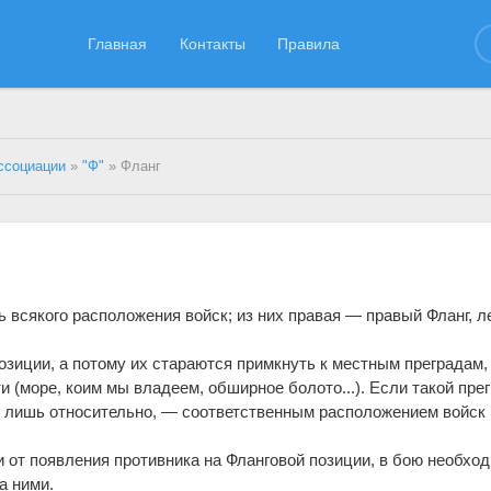
Главная
Контакты
Правила
ссоциации
»
"Ф"
» Фланг
ть всякого расположения войск; из них правая — правый Фланг, л
озиции, а потому их стараются примкнуть к местным преградам,
 (море, коим мы владеем, обширное болото...). Если такой пре
их лишь относительно, — соответственным расположением войск
и от появления противника на Фланговой позиции, в бою необхо
а ними.