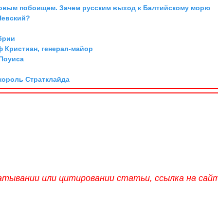
довым побоищем. Зачем русским выход к Балтийскому морю
Невский?
брии
ф Кристиан, генерал-майор
 Поуиса
 король Стратклайда
атывании или цитировании статьи, ссылка на сай