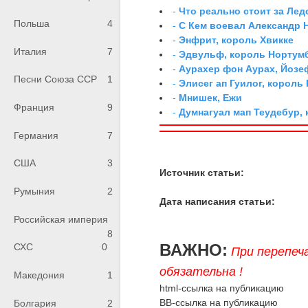
-
Что реально стоит за Ле
Польша
4
-
С Кем воевал Александр 
-
Энфрит, король Хвикке
Италия
7
-
Эдвульф, король Нортум
-
Аурахер фон Аурах, Йозе
Песни Союза ССР
1
-
Элисег ап Гуилог, король
-
Мнишек, Ежи
Франция
9
-
Думнагуал мап Теудебур,
Германия
7
США
3
Источник статьи:
Румыния
2
Дата написания статьи:
Российская империя
8
ВАЖНО:
СХС
0
При перепеч
обязательна !
Македония
1
html-ссылка на публикацию
BB-ссылка на публикацию
Болгария
2