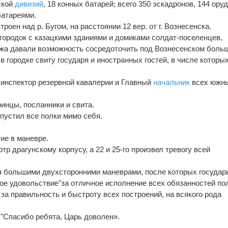
йской
дивизий
, 18 конных батарей; всего 350 эскадронов, 144 оруд
батареями.
роен над р. Бугом, на расстоянии 12 вер. от г. Вознесенска.
 городок с казацкими зданиями и домиками солдат-поселенцев,
жа давали возможность сосредоточить под Вознесенском боль
в городке свиту государя и иностранных гостей, в числе которы
, инспектор резервной кавалерии и Главный
начальник
всех южн
ринцы, посланники и свита.
опустил все полки мимо себя.
.
тие в маневре.
тр драгунскому корпусу, а 22 и 25-го произвел тревогу всей
я большими двухсторонними маневрами, после которых государ
ое удовольствие"за отличное исполнение всех обязанностей по
за правильность и быстроту всех построений, на всякого рода
 "Спасибо ребята, Царь доволен».