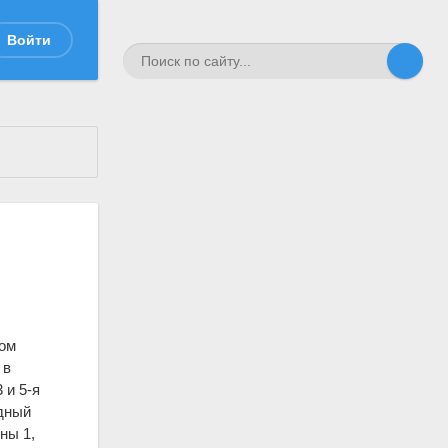
Войти
том
 в
 и 5-я
дный
ны 1,