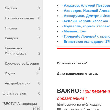
-
Ахматов, Алексей Петров
Сербия
1
-
Ахвердов, Николай Алекс
-
Ахшарумов, Дмитрий Иван
Российская песня
0
-
Кевлин, король Уэссекса
-
Кэдвалла, король Уэссек
Япония
3
-
Мнишек, Ежи
-
Грондейс Лодевейк, преп
Венгрия
7
-
Египетская экспедиция 179
Княжество
Финляндское
2
Источник статьи:
Королевство Швеция
1
Индия
2
Дата написания статьи:
Австро-Венгрия
8
ВАЖНО:
При перепеч
English version
0
обязательна !
"ВЕСТИ" Ассоциации
html-ссылка на публикацию
1919
BB-ссылка на публикацию