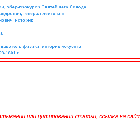
ич, обер-прокурор Святейшего Синода
андрович, генерал-лейтенант
ович, историк
са
одаватель физики, историк искусств
8-1801 г.
атывании или цитировании статьи, ссылка на сай