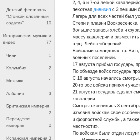
2, 4, 6 и 7-ой легкой кавалери
пехотная
дивизия
с 3 пешими 
Детский фестиваль
Лагерь для всех частей был уст
"Стойкий оловянный
содатик"
10
Степи и плавни Воскресенска,
большие запасы хлеба и фура
Историческая музыка и
массу кавалерии и разместить 
видео
77
герц. Лейхтенбергский.
Войсками командовал гр. Витт
Чили
1
военных поселений.
17 августа прибыл государь, п
Колумбия
2
По объезде войск государь пр
С 18 августа начались смотры
Мексика
1
20-го все войска приняли учас
21 августа государь сделал смо
Албания
3
кавалерии.
Смотры окончились 3 сентябр
Британская империя
изъявил войскам свое особенн
2
Персидская
и форпостной службы, а также 
империя
0
местности».
По войскам были отдан лозунг
Испанская империя
3
Источники: