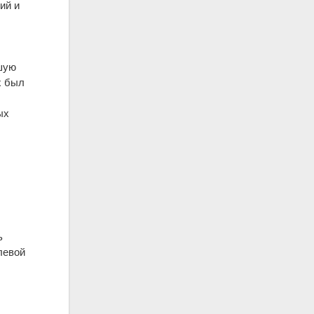
ий и
шую
х был
ых
ь
левой