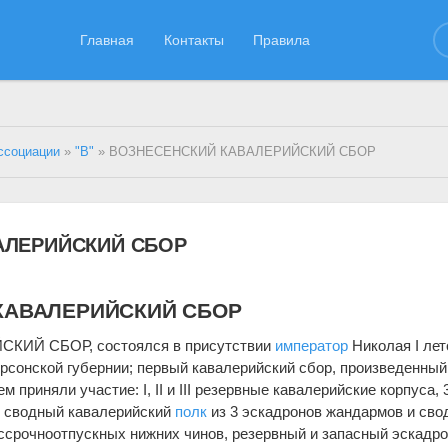
Главная
Контакты
Правила
ссоциации
»
"В"
» ВОЗНЕСЕНСКИЙ КАВАЛЕРИЙСКИЙ СБОР
АЛЕРИЙСКИЙ СБОР
КАВАЛЕРИЙСКИЙ СБОР
ИЙ СБОР, состоялся в присутствии
император
Николая I ле
 Херсонской губернии; первый кавалерийский сбор, произведенный
 приняли участие: I, II и III резервные кавалерийские корпуса, 3
, сводный кавалерийский
полк
из 3 эскадронов жандармов и сво
ессрочноотпускных нижних чинов, резервный и запасный эскадро