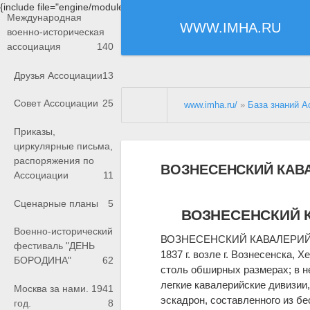
{include file="engine/modules/saperu/head.php"}
Международная
WWW.IMHA.RU
военно-историческая
ассоциация
140
Друзья Ассоциации
13
Совет Ассоциации
25
www.imha.ru/
»
База знаний А
Приказы,
циркулярные письма,
распоряжения по
ВОЗНЕСЕНСКИЙ КАВ
Ассоциации
11
Сценарные планы
5
ВОЗНЕСЕНСКИЙ 
Военно-исторический
ВОЗНЕСЕНСКИЙ КАВАЛЕРИЙСК
фестиваль "ДЕНЬ
1837 г. возле г. Вознесенска,
БОРОДИНА"
62
столь обширных размерах; в нем
легкие кавалерийские дивизии
Москва за нами. 1941
эскадрон, составленного из б
год.
8