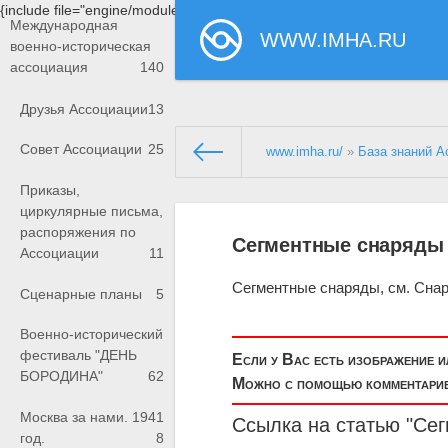
{include file="engine/modules/saperu/head.php"}
Международная
WWW.IMHA.RU
военно-историческая
ассоциация
140
Друзья Ассоциации
13
Совет Ассоциации
25
www.imha.ru/
»
База знаний А
Приказы,
циркулярные письма,
распоряжения по
Сегментные снаряды
Ассоциации
11
Сегментные снаряды, см. Сна
Сценарные планы
5
Военно-исторический
фестиваль "ДЕНЬ
Если у Вас есть изображение 
БОРОДИНА"
62
Можно с помощью комментариев
Москва за нами. 1941
Ссылка на статью "Се
год.
8