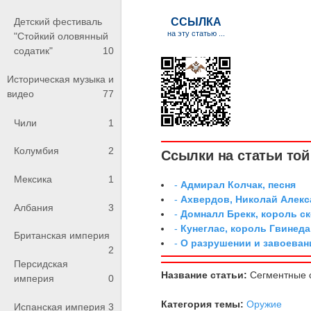
Детский фестиваль
"Стойкий оловянный
содатик"
10
Историческая музыка и
видео
77
Чили
1
Колумбия
2
Ссылки на статьи той 
Мексика
1
-
Адмирал Колчак, песня
-
Ахвердов, Николай Алекс
Албания
3
-
Домналл Брекк, король с
-
Кунеглас, король Гвинеда
Британская империя
-
О разрушении и завоеван
2
Персидская
Название статьи:
Сегментные 
империя
0
Категория темы:
Оружие
Испанская империя
3