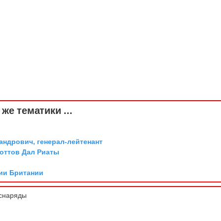
же тематики ...
андрович, генерал-лейтенант
коттов Дал Риаты
ии Британии
снаряды