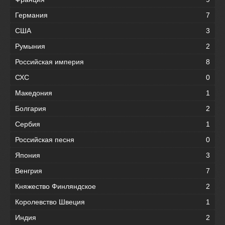
Германия
7
США
3
Румыния
2
Российская империя
8
СХС
0
Македония
1
Болгария
2
Сербия
1
Российская песня
0
Япония
3
Венгрия
7
Княжество Финляндское
2
Королевство Швеция
1
Индия
2