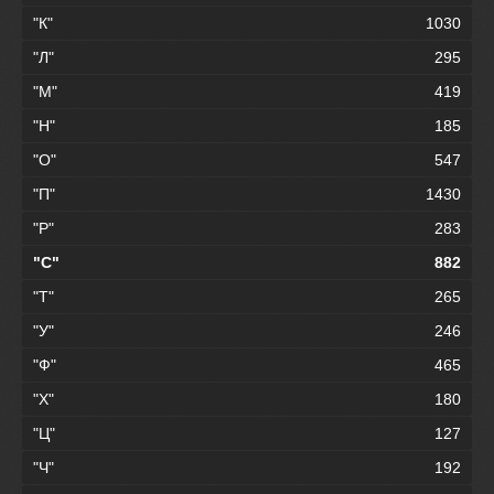
"К"
1030
"Л"
295
"М"
419
"Н"
185
"О"
547
"П"
1430
"Р"
283
"С"
882
"Т"
265
"У"
246
"Ф"
465
"Х"
180
"Ц"
127
"Ч"
192