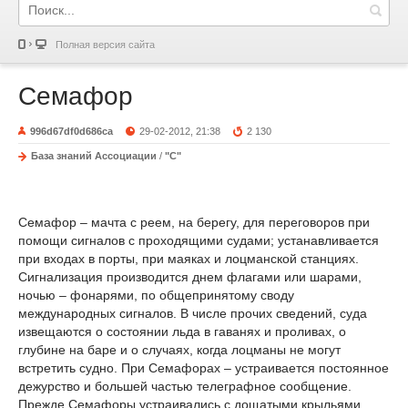
Полная версия сайта
Семафор
996d67df0d686ca
29-02-2012, 21:38
2 130
База знаний Ассоциации
/
"С"
Семафор – мачта с реем, на берегу, для переговоров при
помощи сигналов с проходящими судами; устанавливается
при входах в порты, при маяках и лоцманской станциях.
Сигнализация производится днем флагами или шарами,
ночью – фонарями, по общепринятому своду
международных сигналов. В числе прочих сведений, суда
извещаются о состоянии льда в гаванях и проливах, о
глубине на баре и о случаях, когда лоцманы не могут
встретить судно. При Семафорах – устраивается постоянное
дежурство и большей частью телеграфное сообщение.
Прежде Семафоры устраивались с дощатыми крыльями,