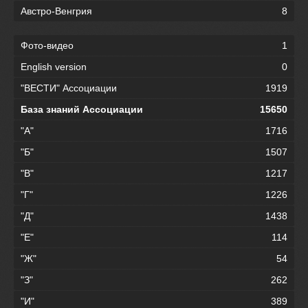
Австро-Венгрия
8
Фото-видео
1
English version
0
"ВЕСТИ" Ассоциации
1919
База знаний Ассоциации
15650
"А"
1716
"Б"
1507
"В"
1217
"Г"
1226
"Д"
1438
"Е"
114
"Ж"
54
"З"
262
"И"
389