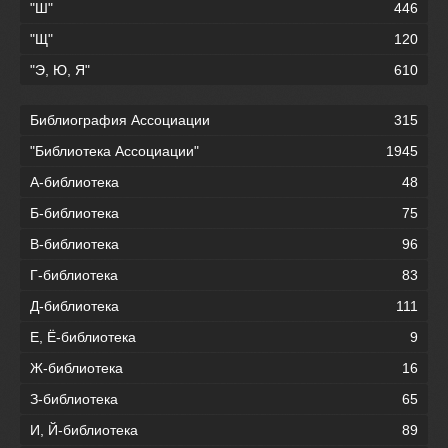
"Ш"
446
"Щ"
120
"Э, Ю, Я"
610
Библиография Ассоциации
315
"Библиотека Ассоциации"
1945
А-библиотека
48
Б-библиотека
75
В-библиотека
96
Г-библиотека
83
Д-библиотека
111
Е, Ё-библиотека
9
Ж-библиотека
16
З-библиотека
65
И, Й-библиотека
89