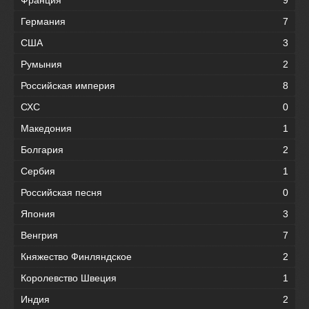
Германия
7
США
3
Румыния
2
Российская империя
8
СХС
0
Македония
1
Болгария
2
Сербия
1
Российская песня
0
Япония
3
Венгрия
7
Княжество Финляндское
2
Королевство Швеция
1
Индия
2