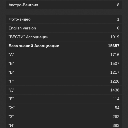
Австро-Венгрия
8
Фото-видео
1
English version
0
"ВЕСТИ" Ассоциации
1919
База знаний Ассоциации
15657
"А"
1716
"Б"
1507
"В"
1217
"Г"
1226
"Д"
1438
"Е"
114
"Ж"
54
"З"
262
"И"
393