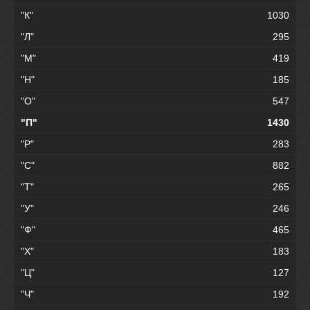
"К"
1030
"Л"
295
"М"
419
"Н"
185
"О"
547
"П"
1430
"Р"
283
"С"
882
"Т"
265
"У"
246
"Ф"
465
"Х"
183
"Ц"
127
"Ч"
192