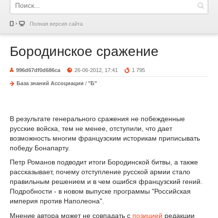
Полная версия сайта
Бородинское сражение
996d67df0d686ca
26-06-2012, 17:41
1 795
База знаний Ассоциации
/
"Б"
В результате генерального сражения не побежденные
русские войска, тем не менее, отступили, что дает
возможность многим французским историкам приписывать
победу Бонапарту.
Петр Романов подводит итоги Бородинской битвы, а также
рассказывает, почему отступление русской армии стало
правильным решением и в чем ошибся французский гений.
Подробности - в новом выпуске программы "Российская
империя против Наполеона".
Мнение автора может не совпадать с
позицией
редакции