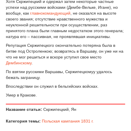
Хотя Скржипецкий и одержал затем некоторые частные
успехи над русскими войсками (Дембе-Вельке, Игане), но
вообще, как
главнокомандующий
, не оказался на высоте
своего звания; отсутствие нравственного мужества и
неуклонной решительности при осуществлении, раз
принятого плана были главным недостатком этого генерала;
натура его – пассивная, не проявлявшая инициативы.
Репутация Скржипецкого окончательно потеряна была в
битве под Остроленкою; возвратясь в Варшаву, он уже ни на
что не мог решиться и вскоре уступил свое место
Дембинскому
.
По взятии русскими Варшавы, Скржипецкомуу удалось
бежать заграницу.
Впоследствии он служил в бельгийских войсках.
Умер в Кракове.
Название статьи:
Скржипецкий, Ян
Категория темы:
Польская кампания 1831 г.