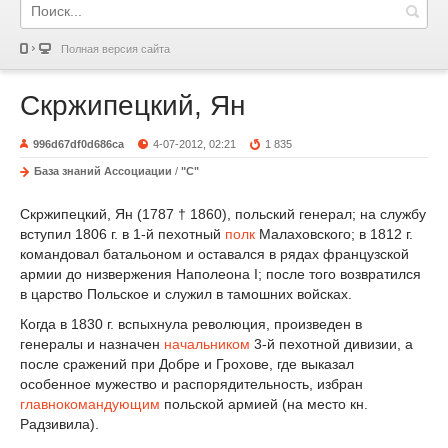
Полная версия сайта
Скржипецкий, Ян
996d67df0d686ca
4-07-2012, 02:21
1 835
База знаний Ассоциации
/
"С"
Скржипецкий, Ян (1787 † 1860), польский генерал; на службу
вступил 1806 г. в 1-й пехотный
полк
Малаховского; в 1812 г.
командовал батальоном и оставался в рядах французской
армии до низвержения Наполеона I; после того возвратился
в царство Польское и служил в тамошних войсках.
Когда в 1830 г. вспыхнула революция, произведен в
генералы и назначен
начальником
3-й пехотной дивизии, а
после сражений при Добре и Грохове, где выказал
особенное мужество и распорядительность, избран
главнокомандующим
польской армией (на место кн.
Радзивила).