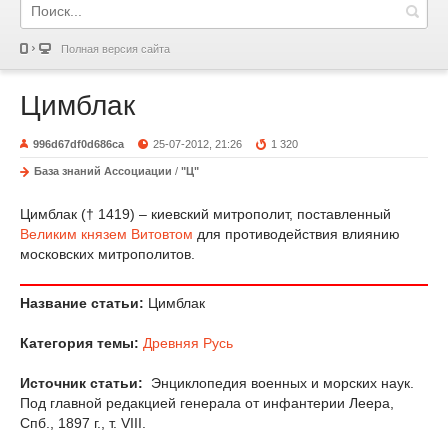
Полная версия сайта
Цимблак
996d67df0d686ca
25-07-2012, 21:26
1 320
База знаний Ассоциации
/
"Ц"
Цимблак († 1419) – киевский митрополит, поставленный
Великим князем
Витовтом
для противодействия влиянию
московских митрополитов.
Название статьи:
Цимблак
Категория темы:
Древняя Русь
Источник статьи:
Энциклопедия военных и морских наук.
Под главной редакцией генерала от инфантерии Леера,
Спб., 1897 г., т. VIII.