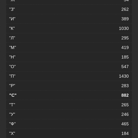
"З"
262
"И"
389
"К"
1030
"Л"
295
"М"
419
"Н"
185
"О"
547
"П"
1430
"Р"
283
"С"
882
"Т"
265
"У"
246
"Ф"
465
"Х"
184