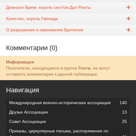
Домналл Брекк, король скоттов Дал Риаты
Кунеглас, король Гвинеда
О разрушении и завоевании Британии
Комментарии (0)
Информация
Посетители, находящиеся в группе
Гости
, не могут
оставлять комментарии к данной публикации.
Навигация
Международная военно-историческая ассоциация
140
Друзья Ассоциации
13
Совет Ассоциации
25
Приказы, циркулярные письма, распоряжения по