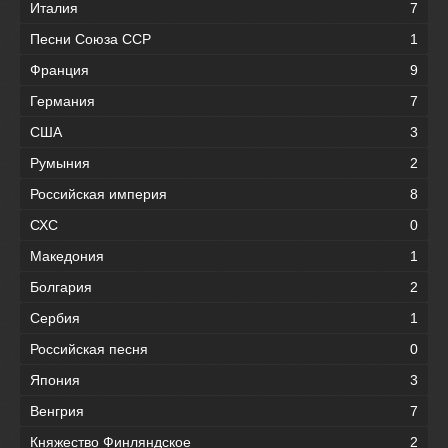
Италия
7
Песни Союза ССР
1
Франция
9
Германия
7
США
3
Румыния
2
Российская империя
8
СХС
0
Македония
1
Болгария
2
Сербия
1
Российская песня
0
Япония
3
Венгрия
7
Княжество Финляндское
2