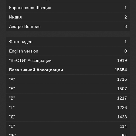
Королевство Швеция
1
Индия
2
Австро-Венгрия
8
Фото-видео
1
English version
0
"ВЕСТИ" Ассоциации
1919
База знаний Ассоциации
15654
"А"
1716
"Б"
1507
"В"
1217
"Г"
1226
"Д"
1438
"Е"
114
"Ж"
54