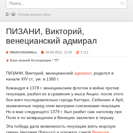
Полная версия сайта
ПИЗАНИ, Викторий,
венецианский адмирал
996d67df0d686ca
28-09-2012, 13:30
2 111
База знаний Ассоциации
/
"П"
ПИЗАНИ, Викторий, венецианский
адмирал
, родился в
начале XIV ст., ум. в 1380 г.
Командуя в 1378 г. венецианским флотом в войне против
генуэзцев, разбил их в сражении у мыса Анцио; после этого
боя взял последовательно города Каттаро, Себенико и Арб,
захваченные перед этим венграми-союзниками генуэзцев.
Но в мае следующего 1379 г. был разбит сам наголову при
Поле и по возвращении в Венецию заключен в тюрьму.
Эта победа дала возможность генуэзцам взять морскую
гавань Чиоджия (Киоццо) и угрожать самой
Венеции
.