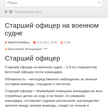
Полная версия сайта
Старший офицер на военном
судне
996d67df0d686ca
9-10-2012, 23:38
2 309
База знаний Ассоциации
/
"С"
Старший офицер
Старший офицер на военном судне – 1-й по старшинству
флотский офицер после командира.
Обязанность – непосредственное наблюдение за личным
составом команды, порядком и чистотою.
Старший офицер – ближайший помощник командира во всех
служебных делах на ходу и на якоре; по указанию
командира, составляет судовое росписания, распределяет
занятия между чинами команды, следит за точным и