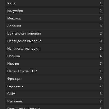
Чили
1
Колумбия
2
Мексика
1
Албания
3
Британская империя
2
Персидская империя
0
Испанская империя
3
Польша
4
Италия
7
Песни Союза ССР
1
Франция
9
Германия
7
США
3
Румыния
2
Российская империя
8