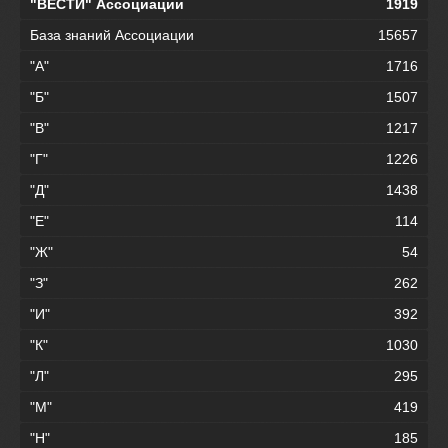
"ВЕСТИ" Ассоциации
1919
База знаний Ассоциации
15657
"А"
1716
"Б"
1507
"В"
1217
"Г"
1226
"Д"
1438
"Е"
114
"Ж"
54
"З"
262
"И"
392
"К"
1030
"Л"
295
"М"
419
"Н"
185