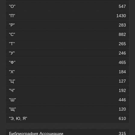
"О"
547
"П"
1430
"Р"
283
"С"
882
"Т"
265
"У"
246
"Ф"
465
"Х"
184
"Ц"
127
"Ч"
192
"Ш"
446
"Щ"
120
"Э, Ю, Я"
610
Библиография Ассоциации
315