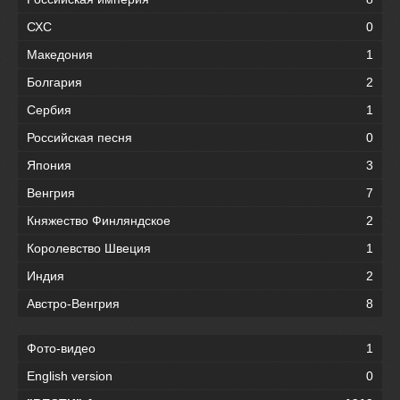
СХС
0
Македония
1
Болгария
2
Сербия
1
Российская песня
0
Япония
3
Венгрия
7
Княжество Финляндское
2
Королевство Швеция
1
Индия
2
Австро-Венгрия
8
Фото-видео
1
English version
0