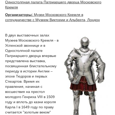
Одностолпная палата Патриаршего дворца Московского
Кремля
Организаторы:
Музеи Московского Кремля в
сотрудничестве с Музеем Виктории и Альберта, Лондон
В двух выставочных залах
Музеев Московского Кремля - в
Успенской звоннице и в
Одностолпной палате
Патриаршего дворца впервые
представлена выставка,
посвященная блистательному
периоду в истории Англии –
эпохе Тюдоров и первых
Стюартов. Время их
правления, начиная с
восшествия на престол
молодого Генриха VIII в 1509
году и вплоть до казни короля
Карла I в 1649 году по праву
считается "золотым веком"