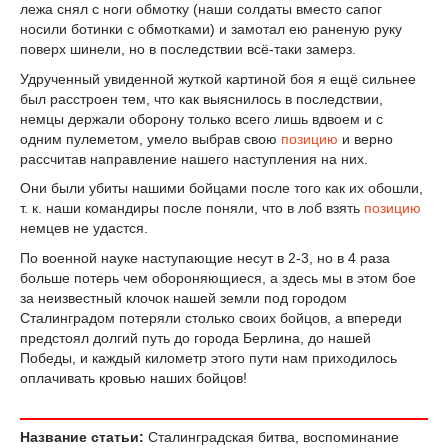
лежа снял с ноги обмотку (наши солдаты вместо сапог
носили ботинки с обмотками) и замотал ею раненую руку
поверх шинели, но в последствии всё-таки замерз.
Удрученный увиденной жуткой картиной боя я ещё сильнее
был расстроен тем, что как выяснилось в последствии,
немцы держали оборону только всего лишь вдвоем и с
одним пулеметом, умело выбрав свою
позицию
и верно
рассчитав направление нашего наступления на них.
Они были убиты нашими бойцами после того как их обошли,
т. к. наши командиры после поняли, что в лоб взять
позицию
немцев не удастся.
По военной науке наступающие несут в 2-3, но в 4 раза
больше потерь чем обороняющиеся, а здесь мы в этом бое
за неизвестный клочок нашей земли под городом
Сталинградом потеряли столько своих бойцов, а впереди
предстоял долгий путь до города Берлина, до нашей
Победы, и каждый километр этого пути нам приходилось
оплачивать кровью наших бойцов!
Название статьи:
Сталинградская битва, воспоминание