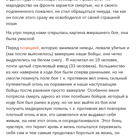
мародерство на фронте карается смертью, но я своего
подчиненного пожалел, не стал обращаться никуда, так как
он после этого сразу же освободился от своей страшной
ноши.
На утро перед нами открылась картина вчерашнего боя, она
была ужасной.
Перед
позицией
, которую занимали немцы, лежали убитые и
(как после выяснилось) замершие наши бойцы, они четко
выделялись на белом снегу . Я насчитал их 19 человек,
почти целый стрелковый взвод (33 человека), большинство
из них наверное в ходе боя были сперва ранеными, но не
смогли покинуть поле боя т. к. противник вел очень сильный
пулеметный огонь на поражение и наши наступающие
бойцы после ранения просто замерзли. Особенно меня
потрясла смерть одного из этих погибших бойцов, который в
ходе боя был ранен в руку, но не мог выйти из боя или
получить медицинскую помочь т. к. противник вел повторяю
плотный огонь и все, кто шевелился или выдавал себя
живым, на нем этот огонь и сосредотачивался. Этот боец
чувствуя, что теряет кровь и жизнь попытался перевязать
себя сам и тем самым продолжал бороться за жизнь, он