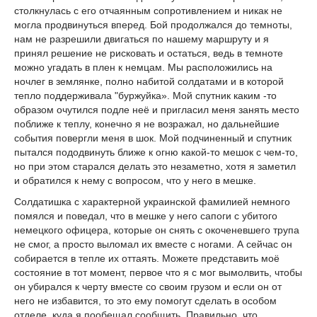
столкнулась с его отчаянным сопротивлением и никак не
могла продвинуться вперед. Бой продолжался до темноты,
нам не разрешили двигаться по нашему маршруту и я
принял решение не рисковать и остаться, ведь в темноте
можно угадать в плен к немцам. Мы расположились на
ночлег в землянке, полно набитой солдатами и в которой
тепло поддерживала "буржуйка». Мой спутник каким -то
образом очутился подле неё и пригласил меня занять место
поближе к теплу, конечно я не возражал, но дальнейшие
события повергли меня в шок. Мой подчиненный и спутник
пытался пододвинуть ближе к огню какой-то мешок с чем-то,
но при этом старался делать это незаметно, хотя я заметил
и обратился к нему с вопросом, что у него в мешке.
Солдатишка с характерной украинской фамилией немного
помялся и поведал, что в мешке у него сапоги с убитого
немецкого офицера, которые он снять с окоченевшего трупа
не смог, а просто выломал их вместе с ногами. А сейчас он
собирается в тепле их оттаять. Можете представить моё
состояние в тот момент, первое что я с мог вымолвить, чтобы
он убирался к черту вместе со своим грузом и если он от
него не избавится, то это ему помогут сделать в особом
отделе, куда я пообещал сообщить. Правильно, что