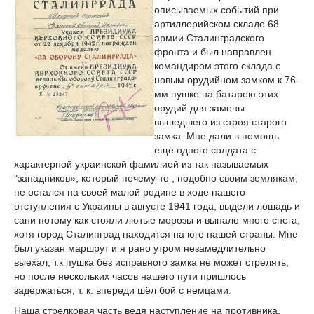
описываемых событий при
артиллерийском складе 68
армии Сталинградского
фронта и был направлен
командиром этого склада с
новым орудийном замком к 76-
мм пушке на батарею этих
орудий для замены
вышедшего из строя старого
замка. Мне дали в помощь
ещё одного солдата с
характерной украинской фамилией из так называемых
"западников», который почему-то , подобно своим землякам,
не остался на своей малой родине в ходе нашего
отступления с Украины в августе 1941 года, выдели лошадь и
сани потому как стояли лютые морозы и выпало много снега,
хотя город Сталинград находится на юге нашей страны. Мне
был указан маршрут и я рано утром незамедлительно
выехал, т.к пушка без исправного замка не может стрелять,
но после нескольких часов нашего пути пришлось
задержаться, т. к. впереди шёл бой с немцами.
Наша стрелковая часть ведя наступление на противника,