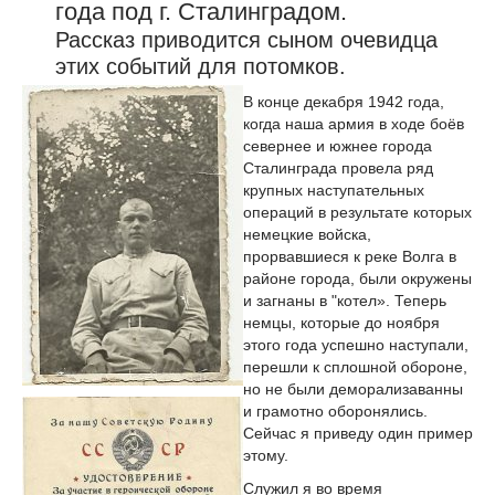
года под г. Сталинградом.
Рассказ приводится сыном очевидца
этих событий для потомков.
В конце декабря 1942 года,
когда наша армия в ходе боёв
севернее и южнее города
Сталинграда провела ряд
крупных наступательных
операций в результате которых
немецкие войска,
прорвавшиеся к реке Волга в
районе города, были окружены
и загнаны в "котел». Теперь
немцы, которые до ноября
этого года успешно наступали,
перешли к сплошной обороне,
но не были деморализаванны
и грамотно оборонялись.
Сейчас я приведу один пример
этому.
Служил я во время