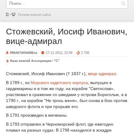
Полная версия сайта
Стожевский, Иосиф Иванович,
вице-адмирал
996d67df0d686ca
17-11-2012, 22:08
2 708
База знаний Ассоциации
/
"С"
Стожевский, Иосиф Иванович († 1837 г.),
вице-адмирал
.
В 1789 г., из
Морского кадетского корпуса
, выпущен в
гардемарины и в том же году, на корабле "Святослав»,
участвовал в сражении со шведами у острова Борнгольм, а в
1790 г., на корабле "Не тронь меня», был снова в бою против
шведского флота и при прорыве его.
В 1791 произведен в мичманы.
В 1793 отправлен в Черноморский флот, где ежегодно
плавал на разных судах. В 1798 находился в эскадре