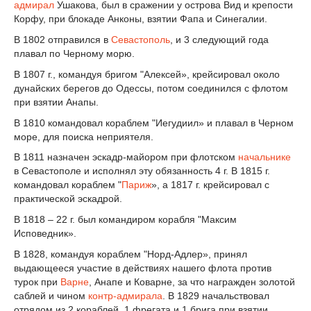
адмирал
Ушакова, был в сражении у острова Вид и крепости
Корфу, при блокаде Анконы, взятии Фапа и Синегалии.
В 1802 отправился в
Севастополь
, и 3 следующий года
плавал по Черному морю.
В 1807 г., командуя бригом "Алексей», крейсировал около
дунайских берегов до Одессы, потом соединился с флотом
при взятии Анапы.
В 1810 командовал кораблем "Иегудиил» и плавал в Черном
море, для поиска неприятеля.
В 1811 назначен эскадр-майором при флотском
начальнике
в Севастополе и исполнял эту обязанность 4 г. В 1815 г.
командовал кораблем "
Париж
», а 1817 г. крейсировал с
практической эскадрой.
В 1818 – 22 г. был командиром корабля "Максим
Исповедник».
В 1828, командуя кораблем "Норд-Адлер», принял
выдающееся участие в действиях нашего флота против
турок при
Варне
, Анапе и Коварне, за что награжден золотой
саблей и чином
контр-адмирала
. В 1829 начальствовал
отрядом из 2 кораблей, 1 фрегата и 1 брига при взятии