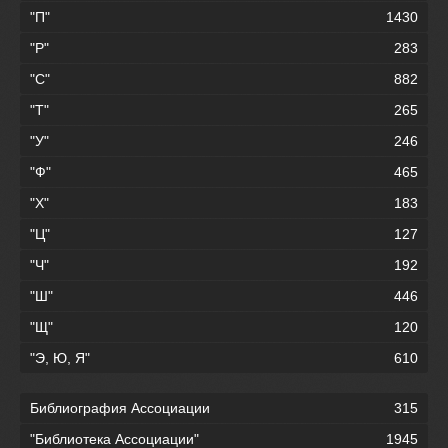
"П"
1430
"Р"
283
"С"
882
"Т"
265
"У"
246
"Ф"
465
"Х"
183
"Ц"
127
"Ч"
192
"Ш"
446
"Щ"
120
"Э, Ю, Я"
610
Библиография Ассоциации
315
"Библиотека Ассоциации"
1945