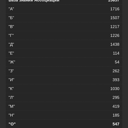
База знаний Ассоциации
15657
"А"
1716
"Б"
1507
"В"
1217
"Г"
1226
"Д"
1438
"Е"
114
"Ж"
54
"З"
262
"И"
393
"К"
1030
"Л"
295
"М"
419
"Н"
185
"О"
547