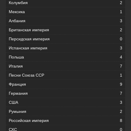
Колумбия
2
Мексика
1
Албания
3
Британская империя
2
Персидская империя
0
Испанская империя
3
Польша
4
Италия
7
Песни Союза ССР
1
Франция
9
Германия
7
США
3
Румыния
2
Российская империя
8
СХС
0