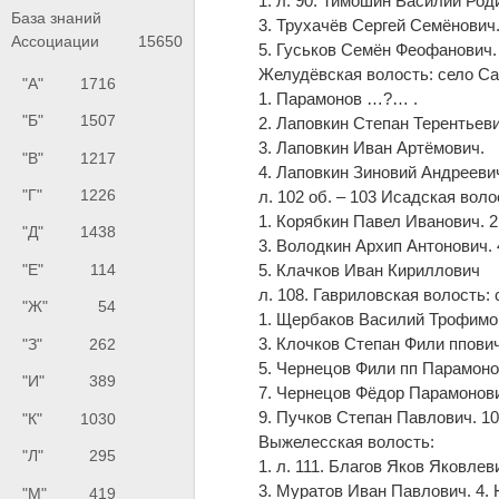
1. л. 90. Тимошин Василий Ро
База знаний
3. Трухачёв Сергей Семёнович
Ассоциации
15650
5. Гуськов Семён Феофанович.
Желудёвская волость: село С
"А"
1716
1. Парамонов …?… .
"Б"
1507
2. Лаповкин Степан Терентьев
3. Лаповкин Иван Артёмович.
"В"
1217
4. Лаповкин Зиновий Андрееви
"Г"
1226
л. 102 об. – 103 Исадская воло
1. Корябкин Павел Иванович. 
"Д"
1438
3. Володкин Архип Антонович.
5. Клачков Иван Кириллович
"Е"
114
л. 108. Гавриловская волость:
"Ж"
54
1. Щербаков Василий Трофимов
3. Клочков Степан Фили ппови
"З"
262
5. Чернецов Фили пп Парамоно
"И"
389
7. Чернецов Фёдор Парамонови
9. Пучков Степан Павлович. 10
"К"
1030
Выжелесская волость:
"Л"
295
1. л. 111. Благов Яков Яковле
3. Муратов Иван Павлович. 4.
"М"
419