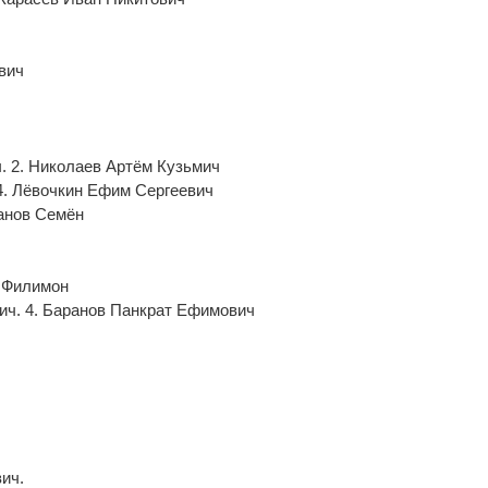
вич
. 2. Николаев Артём Кузьмич
4. Лёвочкин Ефим Сергеевич
анов Семён
в Филимон
ич. 4. Баранов Панкрат Ефимович
ич.