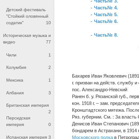
-
Часть№ 3.
-
Часть№ 4.
Детский фестиваль
-
Часть№ 5.
"Стойкий оловянный
-
Часть№ 6.
содатик"
10
-
Часть№ 8.
Историческая музыка и
видео
77
Чили
1
Колумбия
2
Бахарев Иван Яковлевич (1891-
Мексика
1
г. призван на действ. службу 
пос. Александро-Невский
Албания
3
Ранен б. у. Рязанской губ., пе
кон. 1918 г. – зам. председате
Британская империя
Кронштадтского мятежа. После 
2
Ряз. губернии. См. : За власть 
Персидская
Денисов Иван Степанович (1893
империя
0
бондарем в Астрахани, в 1914 
Испанская империя
3
Московского полка
в Петроград