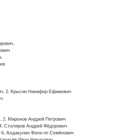
ч
рович.
лович
ч.
рев
ич. 2. Крысин Никифор Ефимович
ич
. 2. Миронов Андрей Петрович
 4. Столяров Андрей Фёдорович
. 6. Алдакунин Фили пп Семёнович
 Карасёв Иван Никитович