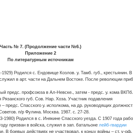
Часть № 7. (Продолжение части №6.)
Приложение 2
По литературным источникам
1929) Родился с. Ендовище Козлов. у. Тамб. губ., крестьянин. В
и служил в арт. части на Дальнем Востоке. После революции при
рвый предс. профсоюза в Ал-Невске., затем - предс. у. кома ВКПб
ля Рязанского губ. Сов. Нар. Хоза. Участник подавления
– предс. Спасского у. исполкома, на др. руководящих должност
Советов. п/р Фулина. Москва. 1987. с. 27-28.
-1980) Родился в с. Инякине Спасского уезда. С 1907 года раб
году призван в войска, служил в зап. батальоне
лейб-гвардии
е. В боевых действиях не участвовал, к концу войны – ст. у-оф.