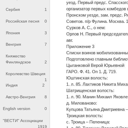
уезд. Первый предс. Спасского
организатор первых комбедов в
Сербия
1
Пронском уезде, зам. предс. Ря
Советов. п/р Фулина. Москва.
Российская песня
0
Сурков А. С., о нем:
Япония
3
Орлов Н. Первый председатель (
авг.
Венгрия
7
Приложение 3
Списки воинов мобилизованных
Княжество
Подготовлено главным библио
Финляндское
2
Цыганковой Верой Юрьевной
ГАРО. Ф. 41. Оп 1. Д. 719.
Королевство Швеция
Юштинская волость:
1
1. л. 85. Лахтиков Никита Мих
Индия
2
Шатрищенская волость:
1. л. 90. Манин Михаил Яковл
Австро-Венгрия
8
д. Милованово:
English version
0
Купцова Татьяна Дмитриевна –
Троицкая волость:
"ВЕСТИ" Ассоциации
с. Троица – Пеленица:
1919