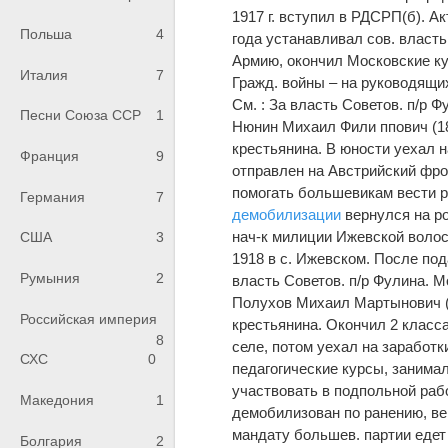
1917 г. вступил в РДСРП(б). А
Польша
4
года устанавливал сов. власть 
Армию, окончил Московские ку
Италия
7
Гражд. войны – на руководящих
См. : За власть Советов. п/р Фу
Песни Союза ССР
1
Нюнин Михаил Фили ппович (18
крестьянина. В юности уехал 
Франция
9
отправлен на Австрийский фро
помогать большевикам вести 
Германия
7
демобилизации
вернулся на ро
нач-к милиции Ижевской волос
США
3
1918 в с. Ижевском. После под
Румыния
2
власть Советов. п/р Фулина. 
Полухов Михаил Мартынович (1
Российская империя
крестьянина. Окончил 2 класса
8
селе, потом уехал на заработк
СХС
0
педагогические курсы, занима
участвовать в подпольной работ
Македония
1
демобилизован по ранению, вер
мандату большев. партии едет
Болгария
2