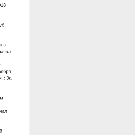
918
.
уб.
н в
 начал
е,
оября
. : За
ом
ачал
й