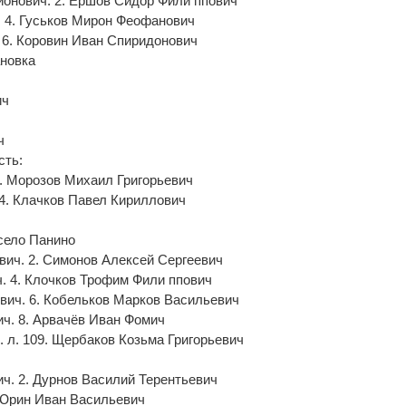
дионович. 2. Ершов Сидор Фили ппович
. 4. Гуськов Мирон Феофанович
 6. Коровин Иван Спиридонович
ановка
ич
ч
сть:
2. Морозов Михаил Григорьевич
 4. Клачков Павел Кириллович
 cело Панино
ич. 2. Симонов Алексей Сергеевич
ч. 4. Клочков Трофим Фили ппович
вич. 6. Кобельков Марков Васильевич
ч. 8. Арвачёв Иван Фомич
. л. 109. Щербаков Козьма Григорьевич
вич. 2. Дурнов Василий Терентьевич
 Юрин Иван Васильевич