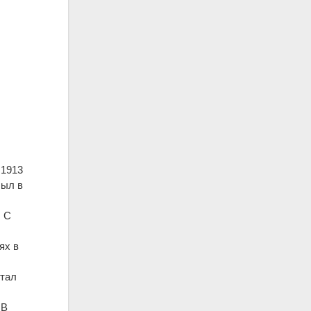
 1913
был в
. С
ях в
отал
 В