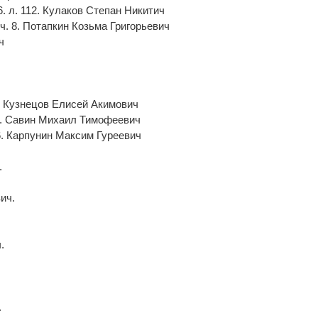
. л. 112. Кулаков Степан Никитич
ч. 8. Потапкин Козьма Григорьевич
ч
. Кузнецов Елисей Акимович
4. Савин Михаил Тимофеевич
6. Карпунин Максим Гуреевич
.
ич.
.
.