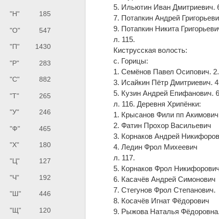
5. Ильютин Иван Дмитриевич. 6
"Н"
185
7. Потапкин Андрей Григорьеви
9. Потапкин Никита Григорьеви
"О"
547
л. 115.
"П"
1430
Киструсская волость:
с. Горицы:
"Р"
283
1. Семёнов Павел Осипович. 2
"С"
882
3. Исайкин Пётр Дмитриевич. 
5. Кузин Андрей Епифанович. 
"Т"
265
л. 116. Деревня Хрипёнки:
"У"
246
1. Крысанов Фили пп Акимович
2. Фатин Прохор Васильевич
"Ф"
465
3. Корнаков Андрей Никифоров
"Х"
180
4. Ледин Фрол Михеевич
л. 117.
"Ц"
127
5. Корнаков Фрол Никифорович
"Ч"
192
6. Касачёв Андрей Симонович
7. Стегунов Фрол Степанович.
"Ш"
446
8. Косачёв Игнат Фёдорович
"Щ"
120
9. Рыжова Наталья Фёдоровна