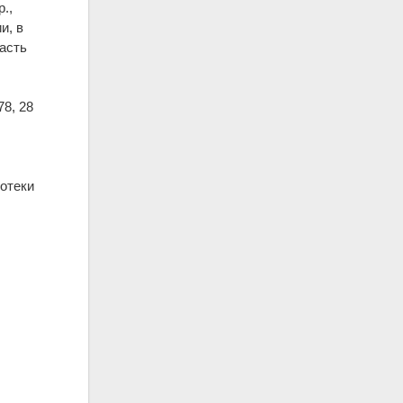
.,
и, в
ласть
78, 28
отеки