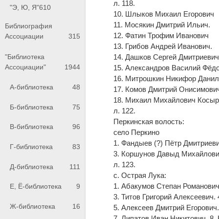
л. 118.
"Э, Ю, Я"
610
10. Шлыков Михаил Егорович
11. Мосякин Дмитрий Ильич.
Библиография
12. Фатин Трофим Иванович
Ассоциации
315
13. Грибов Андрей Иванович.
"Библиотека
14. Дашков Сергей Дмитриеви
Ассоциации"
1944
15. Александров Василий Фёдо
16. Митрошкин Никифор Дани
А-библиотека
48
17. Комов Дмитрий Онисимови
18. Михаил Михайлович Косы
Б-библиотека
75
л. 122.
Перкинская волость:
В-библиотека
96
село Перкино
1. Фандыев (?) Пётр Дмитриев
Г-библиотека
83
3. Коршунов Давыд Михайлов
л. 123.
Д-библиотека
111
с. Острая Лука:
1. Абакумов Степан Романович
Е, Ё-библиотека
9
3. Титов Григорий Алексеевич.
Ж-библиотека
16
5. Алексеев Дмитрий Егорович
7. Липатов Иван Никитович. 8.