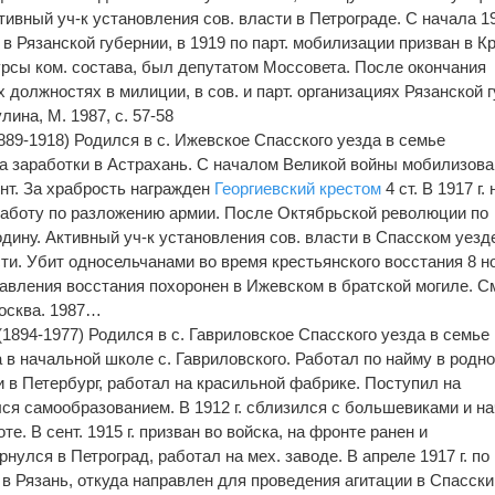
ктивный уч-к установления сов. власти в Петрограде. С начала 1
в Рязанской губернии, в 1919 по парт. мобилизации призван в Кр
рсы ком. состава, был депутатом Моссовета. После окончания
 должностях в милиции, в сов. и парт. организациях Рязанской г
лина, М. 1987, с. 57-58
89-1918) Родился в с. Ижевское Спасского уезда в семье
на заработки в Астрахань. С началом Великой войны мобилизова
нт. За храбрость награжден
Георгиевский крестом
4 ст. В 1917 г.
работу по разложению армии. После Октябрьской революции по
дину. Активный уч-к установления сов. власти в Спасском уезд
ти. Убит односельчанами во время крестьянского восстания 8 н
авления восстания похоронен в Ижевском в братской могиле. См
Москва. 1987…
894-1977) Родился в с. Гавриловское Спасского уезда в семье
 в начальной школе с. Гавриловского. Работал по найму в родн
и в Петербург, работал на красильной фабрике. Поступил на
лся самообразованием. В 1912 г. сблизился с большевиками и н
е. В сент. 1915 г. призван во войска, на фронте ранен и
нулся в Петроград, работал на мех. заводе. В апреле 1917 г. по
 в Рязань, откуда направлен для проведения агитации в Спасски