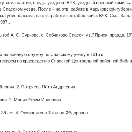
 у. кома партии, предс. уездного ВРК, уездный военный комиссар
 Спасском уезде. После – на отв. рабате в Харьковской губерни
з. губисполкома, на отв. работе в штабах войск ВЧК. См. : За в
 1987…
об А. С. Суркове, с. Собчаково Спасск. у.) // Приок. правда, 19
 на военную службу по Спасскому уезду в 1915 г.
текарем по краеведению Спасской Центральной районной библи
айлович. 2. Потрясов Пётр Андреевич
евич. 2. Манин Ефим Иванович
 39 лет. 4. Овчинникова Татьяна Фёдоровна