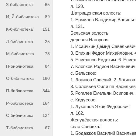
З-библиотека
65
л. 129.
Шатрищенская волость:
И, Й-библиотека
89
1. Ермилов Владимир Василье
л. 131.
К-библиотека
151
Бельская волость:
деревня Нагорная.
Л-библиотека
25
1. Исаичкин Демид Савельевич
3. Епихин Федот Михайлович. 
М-библиотека
78
5. Епифанов Евдоким. 6. Епиф
7. Клопков Родион Васильевич
Н-библиотека
84
с. Бельское:
О-библиотека
180
1. Логинов Савелий. 2. Логино
3. Соловьёв Фили пп Васильев
П-библиотека
344
5. Рогалёв Емельян Осипович.
с. Кидусово:
Р-библиотека
164
1. Лукашов Яков Фёдорович
л. 162.
С-библиотека
124
Желудёвская волость:
село Сановка:
Т-библиотека
67
1. Бодажков Василий Васильев