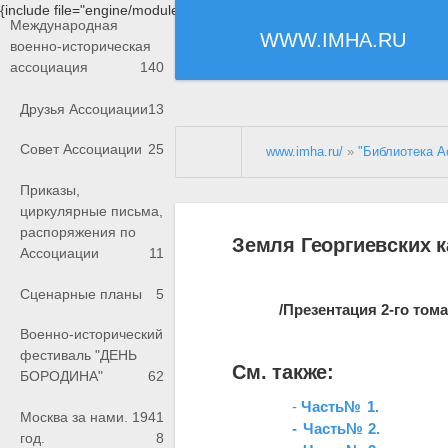
{include file="engine/modules/saperu/head.php"}
Международная
WWW.IMHA.RU
военно-историческая
ассоциация
140
Друзья Ассоциации
13
Совет Ассоциации
25
www.imha.ru/
»
"Библиотека А
Приказы,
циркулярные письма,
распоряжения по
Земля Георгиевских к
Ассоциации
11
Сценарные планы
5
/Презентация 2-го тома
Военно-исторический
фестиваль "ДЕНЬ
См. также:
БОРОДИНА"
62
-
Часть№ 1.
Москва за нами. 1941
-
Часть№ 2.
год.
8