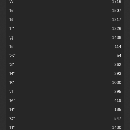
"А"
1716
"Б"
1507
"В"
1217
"Г"
1226
"Д"
1438
"Е"
114
"Ж"
54
"З"
262
"И"
393
"К"
1030
"Л"
295
"М"
419
"Н"
185
"О"
547
"П"
1430