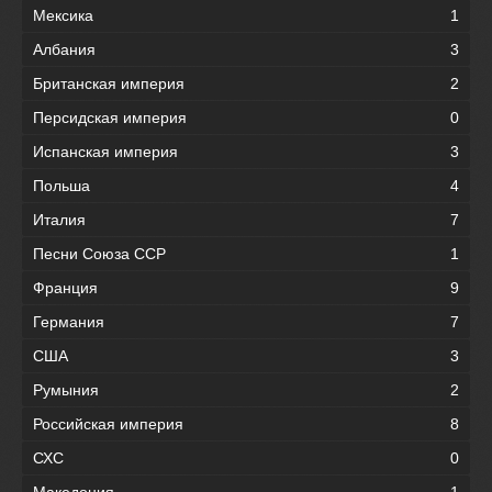
Мексика
1
Албания
3
Британская империя
2
Персидская империя
0
Испанская империя
3
Польша
4
Италия
7
Песни Союза ССР
1
Франция
9
Германия
7
США
3
Румыния
2
Российская империя
8
СХС
0