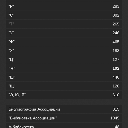
"Р"
283
"С"
882
"Т"
265
"У"
246
"Ф"
465
"Х"
183
"Ц"
127
"Ч"
192
"Ш"
446
"Щ"
120
"Э, Ю, Я"
610
Библиография Ассоциации
315
"Библиотека Ассоциации"
1945
А-библиотека
48