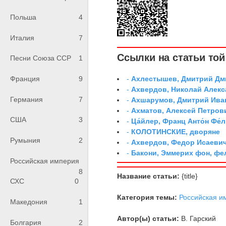
Польша
4
Италия
7
Ссылки на статьи той 
Песни Союза ССР
1
-
Ахлестышев, Дмитрий Дми
Франция
9
-
Ахвердов, Николай Алекс
Германия
7
-
Ахшарумов, Дмитрий Иван
-
Ахматов, Алексей Петров
США
3
-
Ца́йлер, Франц Анто́н Фе́л
-
КОЛОТИНСКИЕ, дворяне
Румыния
2
-
Ахвердов, Федор Исаевич
-
Бакони, Эммерих фон, ф
Российская империя
8
Название статьи:
{title}
СХС
0
Категория темы:
Российская и
Македония
1
Автор(ы) статьи:
В. Гарский
Болгария
2