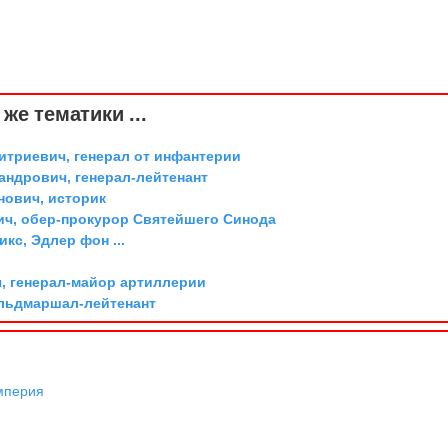
же тематики ...
триевич, генерал от инфантерии
андрович, генерал-лейтенант
ович, историк
ич, обер-прокурор Святейшего Синода
икс, Эдлер фон ...
, генерал-майор артиллерии
ельдмаршал-лейтенант
мперия