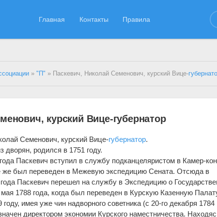
Главная
Контакты
Правила
ссоциации
»
"П"
» Паскевич, Николай Семенович, курский Вице-
губернат
менович, курский Вице-губернатор
колай Семенович, курский Вице-
губернатор
.
 дворян, родился в 1751 году.
 года Паскевич вступил в службу подканцеляристом в Камер-кон
е же был переведен в Межевую экспедицию Сената. Отсюда в
 года Паскевич перешел на службу в Экспедицию о Государств
о мая 1788 года, когда был переведен в Курскую Казенную Палат
оду, имея уже чин надворного советника (с 20-го декабря 1784 г
азначен директором экономии Курского наместничества. Находяс