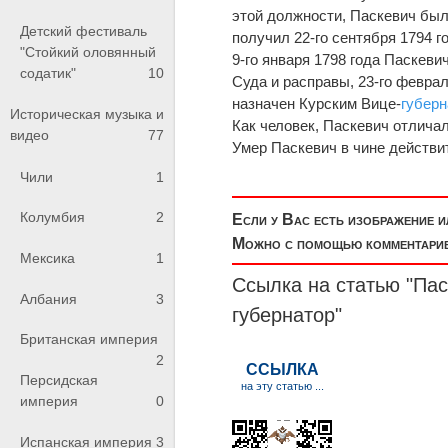
этой должности, Паскевич был 
Детский фестиваль
получил 22-го сентября 1794 г
"Стойкий оловянный
9-го января 1798 года Паскев
содатик"
10
Суда и расправы, 23-го февраля
назначен Курским Вице-
губер
Историческая музыка и
Как человек, Паскевич отлича
видео
77
Умер Паскевич в чине действит
Чили
1
Колумбия
2
Если у Вас есть изображение 
Можно с помощью комментариев
Мексика
1
Ссылка на статью "Пас
Албания
3
губернатор
"
Британская империя
2
Персидская
империя
0
Испанская империя
3