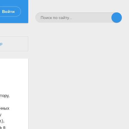
Войти
ор
тору,
енных
у
.),
ь в