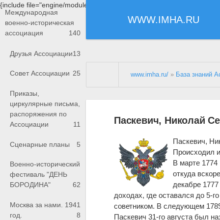
{include file="engine/modules/saperu/head.php"}
Международная
WWW.IMHA.RU
военно-историческая
ассоциация
140
Друзья Ассоциации
13
Совет Ассоциации
25
www.imha.ru/
»
База знаний А
Приказы,
циркулярные письма,
распоряжения по
Паскевич, Николай Се
Ассоциации
11
Паскевич, Ни
Сценарные планы
5
Происходил из
В марте 1774
Военно-исторический
откуда вскор
фестиваль "ДЕНЬ
декабре 1777
БОРОДИНА"
62
доходах, где оставался до 5-г
Москва за нами. 1941
советником. В следующем 1789 г
год.
8
Паскевич 31-го августа был н