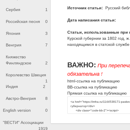
Источник статьи:
Русский библ
Сербия
1
Дата написания статьи:
Российская песня
0
Статьи, использованные при 
Япония
3
Курской губернии за 1802 год, ж.
находящимся в статской службе ч
Венгрия
7
Княжество
Финляндское
2
ВАЖНО:
При перепеч
обязательна !
Королевство Швеция
1
html-ссылка на публикацию
Индия
2
BB-ссылка на публикацию
Прямая ссылка на публикацию
Австро-Венгрия
8
English version
0
"ВЕСТИ" Ассоциации
1919