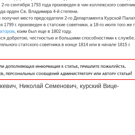
2-го сентября 1793 года произведен в чин коллежского советник
ода орден Св. Владимира 4-й степени.
ич получил место председателя 2-го Департамента Курской Пала
 1799 г. произведен в статские советники, а 18-го июля того же 
натором
, коим был еще в 1802 году.
лся добротою, честностью и большими способностями к службе
ельного статского советника в конце 1814 или в начале 1815 г.
или дополняющая информация к статье, пришлите пожалуйста.
, персональных сообщений администратору или автору статьи!
кевич, Николай Семенович, курский Вице-