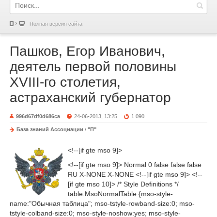
Полная версия сайта
Пашков, Егор Иванович,
деятель первой половины
ХVIII-го столетия,
астраханский губернатор
996d67df0d686ca
24-06-2013, 13:25
1 090
База знаний Ассоциации
/
"П"
<!--[if gte mso 9]>
<!--[if gte mso 9]> Normal 0 false false false
RU X-NONE X-NONE <!--[if gte mso 9]> <!--
[if gte mso 10]> /* Style Definitions */
table.MsoNormalTable {mso-style-
name:"Обычная таблица"; mso-tstyle-rowband-size:0; mso-
tstyle-colband-size:0; mso-style-noshow:yes; mso-style-