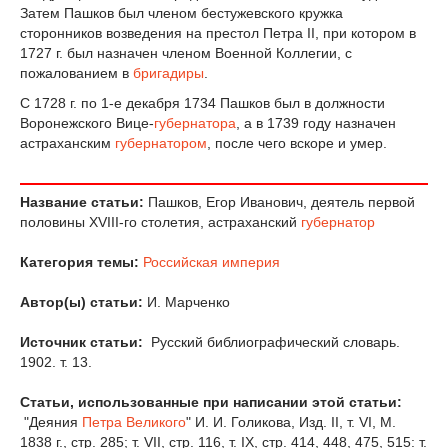
Затем Пашков был членом бестужевского кружка
сторонников возведения на престол Петра II, при котором в
1727 г. был назначен членом Военной Коллегии, с
пожалованием в
бригадиры
.
С 1728 г. по 1-е декабря 1734 Пашков был в должности
Воронежского Вице-
губернатора
, а в 1739 году назначен
астраханским
губернатором
, после чего вскоре и умер.
Название статьи:
Пашков, Егор Иванович, деятель первой
половины ХVIII-го столетия, астраханский
губернатор
Категория темы:
Российская империя
Автор(ы) статьи:
И. Марченко
Источник статьи:
Русский библиографический словарь.
1902. т. 13.
Статьи, использованные при написании этой статьи:
"Деяния
Петра Великого
" И. И. Голикова, Изд. II, т. VI, М.
1838 г., стр. 285; т. VII, стр. 116, т. IX, стр. 414, 448, 475, 515: т.