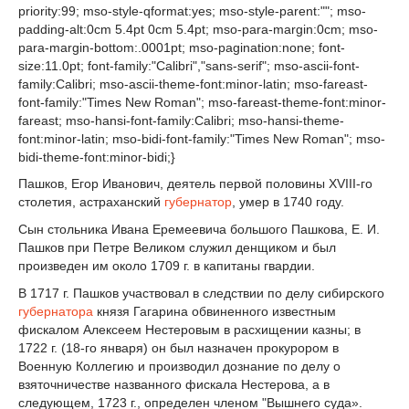
priority:99; mso-style-qformat:yes; mso-style-parent:""; mso-
padding-alt:0cm 5.4pt 0cm 5.4pt; mso-para-margin:0cm; mso-
para-margin-bottom:.0001pt; mso-pagination:none; font-
size:11.0pt; font-family:"Calibri","sans-serif"; mso-ascii-font-
family:Calibri; mso-ascii-theme-font:minor-latin; mso-fareast-
font-family:"Times New Roman"; mso-fareast-theme-font:minor-
fareast; mso-hansi-font-family:Calibri; mso-hansi-theme-
font:minor-latin; mso-bidi-font-family:"Times New Roman"; mso-
bidi-theme-font:minor-bidi;}
Пашков, Егор Иванович, деятель первой половины ХVIII-го
столетия, астраханский
губернатор
, умер в 1740 году.
Сын стольника Ивана Еремеевича большого Пашкова, Е. И.
Пашков при Петре Великом служил денщиком и был
произведен им около 1709 г. в капитаны гвардии.
В 1717 г. Пашков участвовал в следствии по делу сибирского
губернатора
князя Гагарина обвиненного известным
фискалом Алексеем Нестеровым в расхищении казны; в
1722 г. (18-го января) он был назначен прокурором в
Военную Коллегию и производил дознание по делу о
взяточничестве названного фискала Нестерова, а в
следующем, 1723 г., определен членом "Вышнего суда».