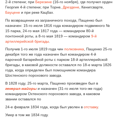
2-й степени; при
Березине
(16-го ноября), где получил орден
Георгия 4-й степени; при Торне,
Дрездене
, Кенигсварте,
Бауцене
и при реке Кацбах.
По возвращении из заграничного похода, Пащенко был
назначен: 15-го июля 1816 года командиром подвижного №
15 парка, 24-го мая 1817 года — командиром 80-й
понтонной роты, а 8-го мая 1819 — командиром
9-й
артиллерийской бригады
.
Получив 1-го июля 1819 года чин
полковника
, Пащенко 25-го
декабря того же года назначен был командиром 4-й
парочной батарейной роты с парком 18-й артиллерийской
бригады, в каковой должности оставался по 18-е марта 1826
года, когда определен был помощником командира
Шостенского порохового завода.
В 1828 году, 25-го марта, Пащенко произведен был в
генерал-майоры
и назначен (31-го июля того-же года)
командиром Охтенского порохового завода, в каковом
звании оставался по
24-е февраля 1834 года, когда был уволен в
отставку
.
Умер в том же 1834 году.