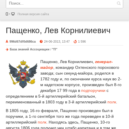
Полная версия сайта
Пащенко, Лев Корнилиевич
996d67df0d686ca
24-06-2013, 13:47
1 596
База знаний Ассоциации
/
"П"
Пащенко, Лев Корнилиевич,
генерал-
майор
, командир Охтенского порохового
завода; сын секунд-майора, родился в
1782 году и, по окончании курса наук во 2-
м кадетском корпусе, произведен был 8-го
декабря 17 99 года в
подпоручики
с
определением в 5-й артиллерийский батальон,
переименованный в 1803 году в 3-й артиллерийский
полк
.
В 1805 году, 16-го февраля, Пащенко произведен был в
поручики, а 1-го сентября того же года переведен в 10-й
артиллерийский
полк
. Находясь здесь, Пащенко, 10-го
августа 1806 года получил чин штабс-капитана и в том же