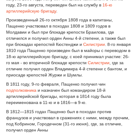
году, 23-го августа, переведен был на службу в
16-ю
артиллерийскую бригаду
.
Произведенный 26-го октября 1808 года в капитаны,
Пащенко участвовал в походах 1808 и 1809 годов в
Молдавии и был при блокаде крепости Браилова, где
отличился и получил орден Анны 4-й степени, а также был
при блокадах крепостей Кюстенджи и
Силистрии
. 8-го января
1810 года Пащенко произведен был в майоры с переводом в
18-ю артиллерийскую бригаду, с коей принимал участие: 26-
го мая - во вторичной блокаде крепости
Силистрии
, где за
отличие получил орден Владимира 4-й степени с бантом, и
приосаде крепостей Журжи и Шумлы.
В 1811 году, 9-го февраля, Пащенко получил чин
подполковника
и назначен был командиром 18-й
артиллерийской бригады, которая в 1814 году была
переименована в 11-ю и в 1816—в 9-ю.
В 1812—1815 годах Пащенко был в походах против
французов и участвовал в сражениях с ними, между прочим,
под Кобрином, Городечном (31-го июня), где, за отличие,
получил орден Анны