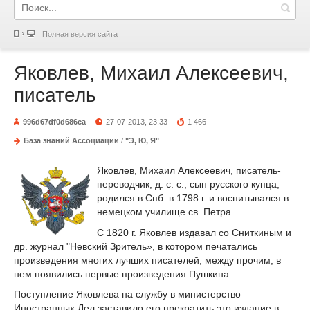
Полная версия сайта
Яковлев, Михаил Алексеевич,
писатель
996d67df0d686ca
27-07-2013, 23:33
1 466
База знаний Ассоциации
/
"Э, Ю, Я"
Яковлев, Михаил Алексеевич, писатель-
переводчик, д. с. с., сын русского купца,
родился в Спб. в 1798 г. и воспитывался в
немецком училище св. Петра.
С 1820 г. Яковлев издавал со Сниткиным и
др. журнал "Невский Зритель», в котором печатались
произведения многих лучших писателей; между прочим, в
нем появились первые произведения Пушкина.
Поступление Яковлева на службу в министерство
Иностранных Дел заставило его прекратить это издание в