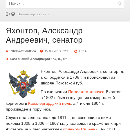
Полная версия сайта
Яхонтов, Александр
Андреевич, сенатор
996d67df0d686ca
15-08-2013, 22:13
1 114
База знаний Ассоциации
/
"Э, Ю, Я"
Яхонтов, Александр Андреевич, сенатор, д.
т. с., родился в 1786 г. и происходил из
дворян Псковской губ.
По окончании
Пажеского корпуса
Яхонтов
в 1802 г. был выпущен из камер-пажей
корнетом в
Кавалергардский полк
, а 4 июля 1804 г.
произведен в поручики.
Служа в кавалергардах до 1811 г., он совершил с ними
походы 1805 и 1806— 1807 г.г., участвовал в сражениях при
Аустерлице и был награжден
орденом Св. Анны
3-й ст. В