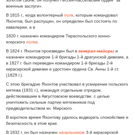
военные заслуги».
В 1815 г., когда волонтерный
полк
, которым командовал
Яхонтов, был распущен, он определен был состоять по
кавалерии, а в
1820 г. назначен командиром Тираспольского конно-
егерского
полка
.
В 1824 г. Яхонтов произведен был в
генерал-майоры
и
назначен командиром 1-й бригады 1-й драгунской дивизии, а
в 1827 г. был переведен командиром 1-й бригады 2-й
кирасирской дивизии и удостоен ордена Св. Анны 1-й ст.
(1829 г.).
С этою бригадою Яхонтов участвовал в усмирении польского
мятежа (1831 г.), командуя отдельным отрядом,
действовавшим в Августовском воеводстве, с целью
уничтожить сильные партии мятежников под
предводительством кн. Мирского.
В короткое время Яхонтову удалось водворить спокойствие и
безопасность в этом крае.
В 1832 г. он был назначен
начальником
3-й кирасирской