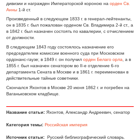
дивизии и награжден Императорской короною на
орден Св.
Анны
1-й ст.
Произведенный в следующем 1833 г. в генерал-лейтенанты,
он в 1835 г. был пожалован орденом Св. Владимира 2-й ст., а
в 1842 г. был назначен состоять по кавалерии, с отчислением
от должности.
В следующем 1843 году состоялось назначение его
председателем комиссии военного суда при Московском
ордонанс-гаузе; в 1849 г. он получил
орден Белаго орла
, а в
1855 г. был назначен сенатором во II-е отделение 6-го
департамента Сената в Москве и в 1861 г. переименован в
действительные тайные советники.
Скончался Яхонтов в Москве 20 июня 1862 г. и погребен на
Ваганьковском кладбище.
Название статьи:
Яхонтов, Александр Андреевич, сенатор
Категория темы:
Российская империя
Источник статьи:
Русский библиографический словарь.