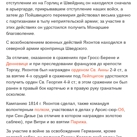
отступлении их на Горлиц и Швейдниц он находился сначала
в арьергарде, прикрывавшем отступление наших войск, а
затем до Пойшвицкого перемирия действовал весьма удачно
с партизанами в тылу неприятельской армии; за участие в
этих действиях он удостоился получить Монаршее
благоволение.
С возобновлением военных действий Яхонтов находился в
северной армии кронпринца Шведского.
За отличие, оказанное в сражениях при Гросс-Берене и
Денневице
и при преследовании французов до крепости
Торгау, Яхонтов был награжден
орденом Св. Анны
2-й ст., а
за взятие 4-х орудий в сражении под
Лейпцигом
удостоился
получить орден Св. Георгия 4-й ст.; в этом сражении он был
ранен в правый бок картечью и в правую руку гранатным
осколком.
Кампанию 1814 г. Яхонтов сделал, также командуя
волонтерным
полком
, участвовал в делах у Арсис-сюр-
Об
,
при Сен-Дизье (за отличие в котором награжден золотою
саблею), при Витри и во взятии
Парижа
.
За участие в войне за освобождение Германии, кроме
золотой сабли, он получил Гессен-Кассельский орден "за