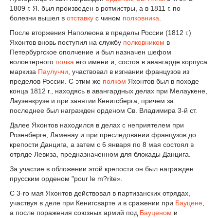
1809 г. Я. был произведен в ротмистры, а в 1811 г. по
болезни вышел в
отставку
с чином
полковника
.
После вторжения Наполеона в пределы России (1812 г.)
Яхонтов вновь поступил на службу
полковником
в
Петербургское ополчение и был назначен шефом
волонтерного
полка
его имени и, состоя в авангарде корпуса
маркиза
Паулуччи
, участвовал в изгнании французов из
пределов России. С этим же
полком
Яхонтов был в походе
конца 1812 г., находясь в авангардных делах при Мелаукене,
Лаузенкрузе и при занятии Кенигсберга, причем за
последнее был награжден орденом Св. Владимира 3-й ст.
Далее Яхонтов находился в делах с неприятелем при
Розенберге, Ламенау и при преследовании французов до
крепости Данцига, а затем с 6 января по 8 мая состоял в
отряде Левиза, предназначенном для блокады Данцига.
За участие в обложении этой крепости он был награжден
прусским орденом "pour le m?rite».
С 3-го мая Яхонтов действовал в партизанских отрядах,
участвуя в деле при Кенигсварте и в сражении при
Бауцене
,
а после поражения союзных армий под
Бауценом
и