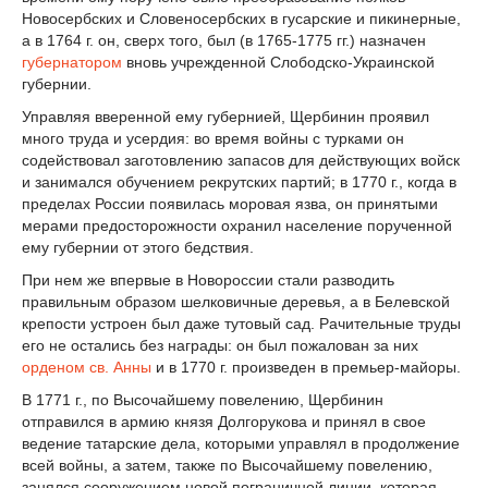
Новосербских и Словеносербских в гусарские и пикинерные,
а в 1764 г. он, сверх того, был (в 1765-1775 гг.) назначен
губернатором
вновь учрежденной Слободско-Украинской
губернии.
Управляя вверенной ему губернией, Щербинин проявил
много труда и усердия: во время войны с турками он
содействовал заготовлению запасов для действующих войск
и занимался обучением рекрутских партий; в 1770 г., когда в
пределах России появилась моровая язва, он принятыми
мерами предосторожности охранил население порученной
ему губернии от этого бедствия.
При нем же впервые в Новороссии стали разводить
правильным образом шелковичные деревья, а в Белевской
крепости устроен был даже тутовый сад. Рачительные труды
его не остались без награды: он был пожалован за них
орденом св. Анны
и в 1770 г. произведен в премьер-майоры.
В 1771 г., по Высочайшему повелению, Щербинин
отправился в армию князя Долгорукова и принял в свое
ведение татарские дела, которыми управлял в продолжение
всей войны, a затем, также по Высочайшему повелению,
занялся сооружением новой пограничной линии, которая,