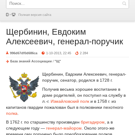
Полная версия сайта
Щербинин, Евдоким
Алексеевич, генерал-поручик
996d67df0d686ca
1-10-2013, 22:45
2 284
База знаний Ассоциации
/
"Щ"
Щербинин, Евдоким Алексеевич, генерал-
поручик, сенатор, родился в 1728 г.
Получив весьма хорошее воспитание в
доме родителей, он поступил на службу в
л.-г.
Измайловский полк
и в 1758 г. из
капитанов гвардии пожалован был в полковники пехотного
полка
.
В 1762 г. по старшинству произведен
бригадиром
, а в
следующем году —
генерал-майором
. Около этого-же
времени ому поручено было преобразование полков