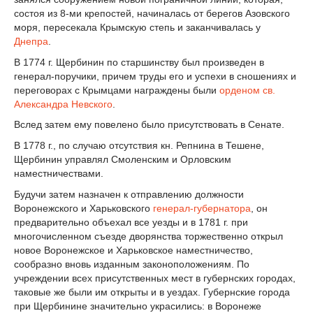
состоя из 8-ми крепостей, начиналась от берегов Азовского
моря, пересекала Крымскую степь и заканчивалась у
Днепра
.
В 1774 г. Щербинин по старшинству был произведен в
генерал-поручики, причем труды его и успехи в сношениях и
переговорах с Крымцами награждены были
орденом св.
Александра Невского
.
Вслед затем ему повелено было присутствовать в Сенате.
В 1778 г., по случаю отсутствия кн. Репнина в Тешене,
Щербинин управлял Смоленским и Орловским
наместничествами.
Будучи затем назначен к отправлению должности
Воронежского и Харьковского
генерал-губернатора
, он
предварительно объехал все уезды и в 1781 г. при
многочисленном съезде дворянства торжественно открыл
новое Воронежское и Харьковское наместничество,
сообразно вновь изданным законоположениям. По
учреждении всех присутственных мест в губернских городах,
таковые же были им открыты и в уездах. Губернские города
при Щербинине значительно украсились: в Воронеже