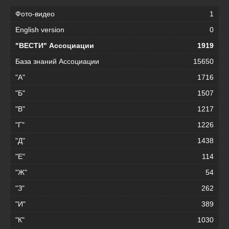
Фото-видео
1
English version
0
"ВЕСТИ" Ассоциации
1919
База знаний Ассоциации
15650
"А"
1716
"Б"
1507
"В"
1217
"Г"
1226
"Д"
1438
"Е"
114
"Ж"
54
"З"
262
"И"
389
"К"
1030