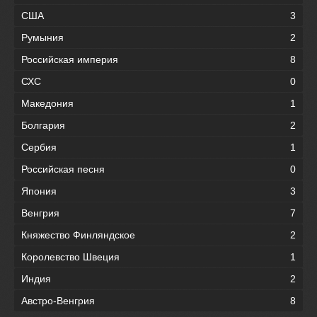
США
3
Румыния
2
Российская империя
8
СХС
0
Македония
1
Болгария
2
Сербия
1
Российская песня
0
Япония
3
Венгрия
7
Княжество Финляндское
2
Королевство Швеция
1
Индия
2
Австро-Венгрия
8