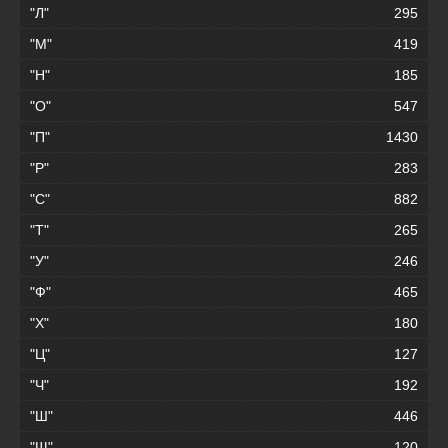
"Л"
295
"М"
419
"Н"
185
"О"
547
"П"
1430
"Р"
283
"С"
882
"Т"
265
"У"
246
"Ф"
465
"Х"
180
"Ц"
127
"Ч"
192
"Ш"
446
"Щ"
120