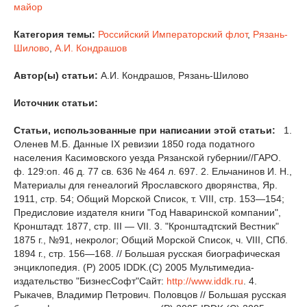
майор
Категория темы:
Российский Императорский флот
,
Рязань-
Шилово
,
А.И. Кондрашов
Автор(ы) статьи:
А.И. Кондрашов, Рязань-Шилово
Источник статьи:
Статьи, использованные при написании этой статьи:
1.
Оленев М.Б. Данные IX ревизии 1850 года податного
населения Касимовского уезда Рязанской губернии//ГАРО.
ф. 129:оп. 46 д. 77 св. 636 № 464 л. 697. 2. Ельчанинов И. H.,
Материалы для генеалогий Ярославского дворянства, Яр.
1911, стр. 54; Общий Морской Список, т. VIII, стр. 153—154;
Предисловие издателя книги "Год Наваринской компании",
Кронштадт. 1877, стр. IIІ — VІI. 3. "Кронштадтский Вестник"
1875 г., №91, некролог; Общий Морской Список, ч. VIIІ, СПб.
1894 г., стр. 156—168. // Большая русская биографическая
энциклопедия. (Р) 2005 IDDK.(C) 2005 Мультимедиа-
издательство "БизнесСофт"Cайт:
http://www.iddk.ru
. 4.
Рыкачев, Владимир Петрович. Половцов // Большая русская