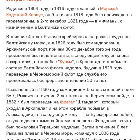
Родился в 1804 году; в 1816 году отданный в
Морской
Кадетский Корпус
, он 9-го июня 1818 года был произведен в
гардемарины, а 2-го декабря 1821 года — в мичманы, с
назначением в Балтийский флот.
В течение 4-х лет Рыкачев крейсировал на разных судах по
Балтийскому морю, а в 1826 году был командирован в
Архангельский порт, причем 30-го декабря того же года
произведен был в лейтенанты; в следующем году он снова
возвратился, на корабле "
Кульм
", в Кронштадт и пробыл в
составе Балтийского флота недолго, будучи в 1829 году
переведен в Черноморский флот, где служба его
продолжалась беспрерывно в течение 30-ти лет.
Назначенный в 1830 году командиром брандвахтенной лодки
№ 7, Рыкачев в течение 2 лет плавал на Керченском рейде, в
1832 г. был переведен на
фрегат
"Штандарт", который
уходил в Архипелаг, и на этом корабле побывал в
Александрии, а в следующем году — на Буюкдерском рейде,
откуда с десантными войсками перешел в Феодосию, за что
был пожалован Турецкою медалью. Затем в течение 6 лет
Рыкачев плавал в Черном море, командуя с 1836 года
тендером "Быстрый", 18-го апреля 1837 г. был произведен в