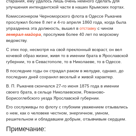
старания, ему удалось лишь очень немного сделать для
улучшения интендантской части в наших Крымских портах.
Комиссионером Черноморского флота в Одессе Рыкачев
прослужил более 8 лет и 4-го апреля 1860 года, когда была
упразднена эта должность, вышел в
отставку
с чином
генерал-майора
, прослужив более 40 лет по морскому
ведомству.
С этих пор, несмотря на свой преклонный возраст, он вел
кочевой образ жизни, живя то в имении брата в Ярославской
губернии, то в Севастополе, то в Николаеве, то в Одессе.
В последние годы он страдал раком в желудке, однако, до
последних дней сохранял веселый и живой характер.
В. П. Рыкачев скончался 27-го июня 1875 года в имении
своего брата, в сельце Николаевском, Романово-
Борисоглебского уезда Ярославской губернии.
Его сослуживцы по флоту с глубоким уважением отзывались
о нем, как о человеке честном, энергичном, умном,
решительном и обладавшем добрым, отзывчивым сердцем.
Примечание: