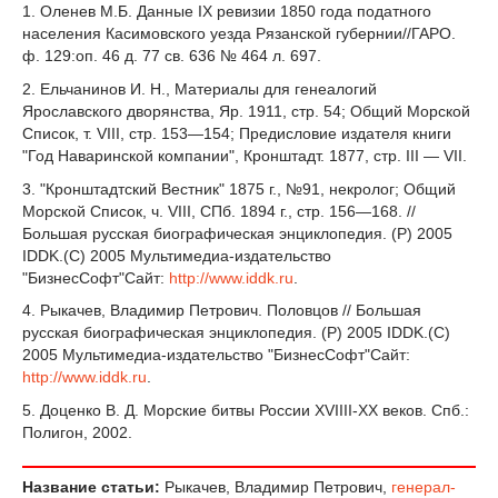
1. Оленев М.Б. Данные IX ревизии 1850 года податного
населения Касимовского уезда Рязанской губернии//ГАРО.
ф. 129:оп. 46 д. 77 св. 636 № 464 л. 697.
2. Ельчанинов И. H., Материалы для генеалогий
Ярославского дворянства, Яр. 1911, стр. 54; Общий Морской
Список, т. VIII, стр. 153—154; Предисловие издателя книги
"Год Наваринской компании", Кронштадт. 1877, стр. IIІ — VІI.
3. "Кронштадтский Вестник" 1875 г., №91, некролог; Общий
Морской Список, ч. VIIІ, СПб. 1894 г., стр. 156—168. //
Большая русская биографическая энциклопедия. (Р) 2005
IDDK.(C) 2005 Мультимедиа-издательство
"БизнесСофт"Cайт:
http://www.iddk.ru
.
4. Рыкачев, Владимир Петрович. Половцов // Большая
русская биографическая энциклопедия. (Р) 2005 IDDK.(C)
2005 Мультимедиа-издательство "БизнесСофт"Cайт:
http://www.iddk.ru
.
5. Доценко В. Д. Морские битвы России XVIIII-XX веков. Спб.:
Полигон, 2002.
Название статьи:
Рыкачев, Владимир Петрович,
генерал-