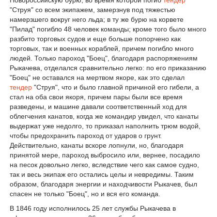
"Струя" со всем экипажем, замерзнув под тяжестью
намерзшего вокруг него льда; в ту же бурю на корвете
"Пилад" погибло 48 человек команды; кроме того было много
разбито торговых судов и еще больше попорчено как
торговых, так и военных кораблей, причем погибло много
людей. Только пароход "Боец", благодаря распоряжениям
Рыкачева, отделался сравнительно легко: по его приказанию
"Боец" не оставался на мертвом якоре, как это сделал
тендер
"Струя", что и было главной причиной его гибели, а
стал на оба свои якоря, причем пары были все время
разведены, и машине давали соответственный ход для
облегчения канатов, когда же командир увидел, что канаты
выдержат уже недолго, то приказал наполнить трюм водой,
чтобы предохранить пароход от ударов о грунт.
Действительно, канаты вскоре лопнули, но, благодаря
принятой мере, пароход выбросило или, вернее, посадило
на песок довольно легко, вследствие чего как самое судно,
так и весь экипаж его остались целы и невредимы. Таким
образом, благодаря энергии и находчивости Рыкачев, был
спасен не только "Боец", но и вся его команда.
В 1846 году исполнилось 25 лет службы Рыкачева в