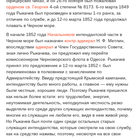
офицерских чинах, и он 26-го ноября был пожалован
орденом св. Георгия
4-ой степени № 8173. 6-го марта 1849
года Рыкачев был произведен в капитаны 1-го ранга, за
отличие по службе, и до 12-го марта 1852 года продолжал
плавать в Черном море.
В начале 1852 года
Начальником
интендантской части в
Черном море был назначен
контр-адмирал
Н. Ф. Метлин,
впоследствии
адмирал
и Член Государственного Совета;
зная лично Рыкачева, он предложил ему перейти
комиссионером Черноморского флота в Одессе. Рыкачев
принял это предложение и 12-го марта 1852 г. был
переименован в полковники с зачислением по
Адмиралтейству. Ввиду предстоящей Крымской кампании,
интендантству было много работы, а главное — ему нужны
были честные, хорошие люди. Поэтому Рыкачев пришелся
как нельзя более кстати: его трудолюбие, энергия,
неутомимая деятельность, неподкупная честность резко
выделяли его среди других служащих интендантства, почему
многие из служащих не любили его, видя в нем живой укор.
Но Рыкачев был почти один среди остальных старых
служащих интендантства, которые смотрели на свою службу,
как на средство наживы; поэтому, несмотря на все свои