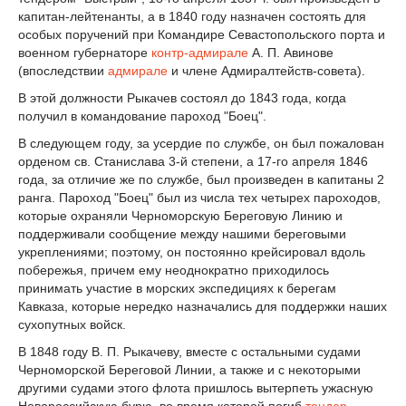
капитан-лейтенанты, а в 1840 году назначен состоять для
особых поручений при Командире Севастопольского порта и
военном губернаторе
контр-адмирале
А. П. Авинове
(впоследствии
адмирале
и члене Адмиралтейств-совета).
В этой должности Рыкачев состоял до 1843 года, когда
получил в командование пароход "Боец".
В следующем году, за усердие по службе, он был пожалован
орденом св. Станислава 3-й степени, а 17-го апреля 1846
года, за отличие же по службе, был произведен в капитаны 2
ранга. Пароход "Боец" был из числа тех четырех пароходов,
которые охраняли Черноморскую Береговую Линию и
поддерживали сообщение между нашими береговыми
укреплениями; поэтому, он постоянно крейсировал вдоль
побережья, причем ему неоднократно приходилось
принимать участие в морских экспедициях к берегам
Кавказа, которые нередко назначались для поддержки наших
сухопутных войск.
В 1848 году В. П. Рыкачеву, вместе с остальными судами
Черноморской Береговой Линии, а также и с некоторыми
другими судами этого флота пришлось вытерпеть ужасную
Новороссийскую бурю, во время которой погиб
тендер