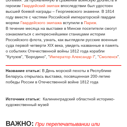
Богемия. За проявленную в сражении воинскую доблесть и
героизм
Гвардейский экипаж
впоследствии был удостоен
высшей боевой награды – Георгиевского знамени. В 1814
году вместе с частями Российской императорской гвардии
моряки
Гвардейского экипажа
вступили в
Париж
.
В течение месяца на выставке в Минске посетители смогут
ознакомиться с интереснейшими станицами истории
Российского флота, узнать, как выглядели русские военные
суда первой четверти XIX века, увидеть названные в память
о событиях Отечественной войны 1812 года корабли
"Кутузов", "Бородино", "
Император
Александр I
", "
Смоленск
".
Название статьи:
В День морской пехоты в Республике
Беларусь открылась выставка, посвященная 200-летию
победы России в Отечественной войне 1812 года
Источник статьи:
Калининградский областной историко-
художественный музей
ВАЖНО:
При перепечатывании или