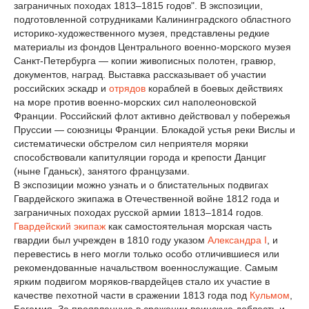
заграничных походах 1813–1815 годов". В экспозиции,
подготовленной сотрудниками Калининградского областного
историко-художественного музея, представлены редкие
материалы из фондов Центрального военно-морского музея
Санкт-Петербурга — копии живописных полотен, гравюр,
документов, наград. Выставка рассказывает об участии
российских эскадр и
отрядов
кораблей в боевых действиях
на море против военно-морских сил наполеоновской
Франции. Российский флот активно действовал у побережья
Пруссии — союзницы Франции. Блокадой устья реки Вислы и
систематически обстрелом сил неприятеля моряки
способствовали капитуляции города и крепости Данциг
(ныне Гданьск), занятого французами.
В экспозиции можно узнать и о блистательных подвигах
Гвардейского экипажа в Отечественной войне 1812 года и
заграничных походах русской армии 1813–1814 годов.
Гвардейский экипаж
как самостоятельная морская часть
гвардии был учрежден в 1810 году указом
Александра I
, и
перевестись в него могли только особо отличившиеся или
рекомендованные начальством военнослужащие. Самым
ярким подвигом моряков-гвардейцев стало их участие в
качестве пехотной части в сражении 1813 года под
Кульмом
,