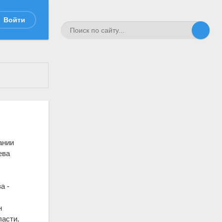
Войти
ании
ева
а -
н
ласти.