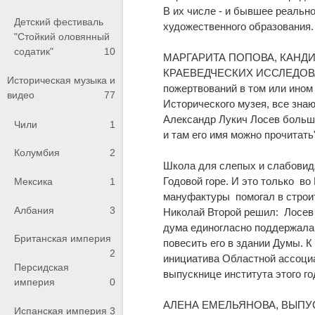
В их числе - и бывшее реально
Детский фестиваль
художественного образования.
"Стойкий оловянный
содатик"
10
МАРГАРИТА ПОПОВА, КАНД
КРАЕВЕДЧЕСКИХ ИССЛЕДОВА
Историческая музыка и
пожертвований в том или ином
видео
77
Исторического музея, все знаю
Александр Лукич Лосев больше
Чили
1
и там его имя можно прочитат
Колумбия
2
Школа для слепых и слабовид
Годовой горе. И это только в
Мексика
1
мануфактуры помогал в строи
Албания
3
Николай Второй решил: Лосев 
дума единогласно поддержала 
Британская империя
повесить его в здании Думы. К
2
инициатива Областной ассоци
Персидская
выпускнице института этого г
империя
0
АЛЕНА ЕМЕЛЬЯНОВА, ВЫПУ
Испанская империя
3