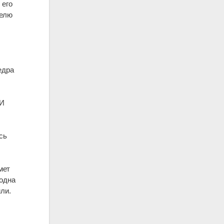
 его
телю
едра
И
сь
мет
 одна
рили.