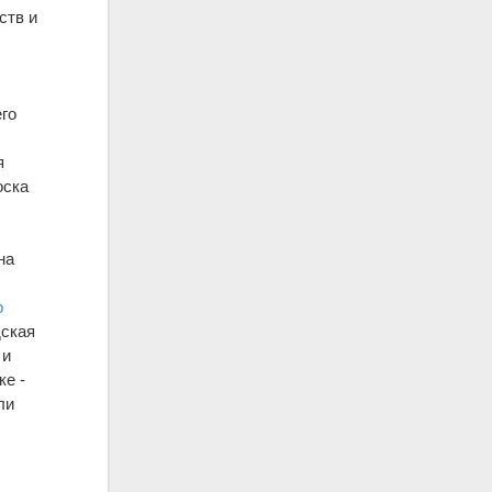
ств и
го
я
оска
на
р
дская
 и
ке -
ли