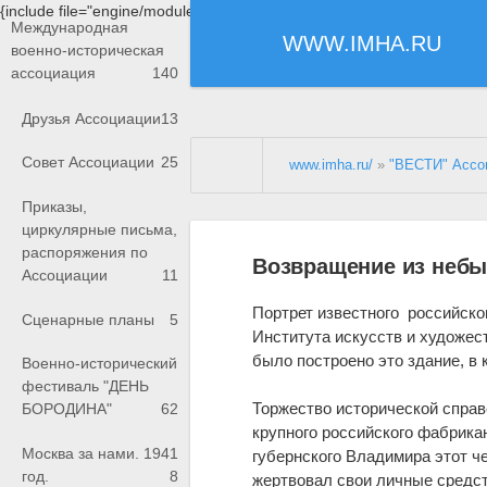
{include file="engine/modules/saperu/head.php"}
Международная
WWW.IMHA.RU
военно-историческая
ассоциация
140
Друзья Ассоциации
13
Совет Ассоциации
25
www.imha.ru/
»
"ВЕСТИ" Ассо
Приказы,
циркулярные письма,
распоряжения по
Возвращение из небы
Ассоциации
11
Портрет известного российско
Сценарные планы
5
Института искусств и художес
было построено это здание, в
Военно-исторический
фестиваль "ДЕНЬ
Торжество исторической справ
БОРОДИНА"
62
крупного российского фабрикан
Москва за нами. 1941
губернского Владимира этот ч
год.
8
жертвовал свои личные средст