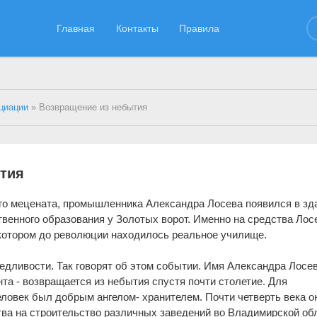
Главная
Контакты
Правила
циации
» Возвращение из небытия
тия
го мецената, промышленника Александра Лосева появился в зд
твенного образования у Золотых ворот. Именно на средства Лос
 котором до революции находилось реальное училище.
едливости. Так говорят об этом событии. Имя Александра Лосев
та - возвращается из небытия спустя почти столетие. Для
еловек был добрым ангелом- хранителем. Почти четверть века о
ва на строительство различных заведений во Владимирской об