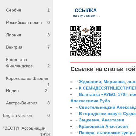
Сербия
1
Российская песня
0
Япония
3
Венгрия
7
Княжество
Финляндское
2
Ссылки на статьи той 
Королевство Швеция
-
Жданович, Марианна, льв
1
-
К СЕМИДЕСЯТИШЕСТИЛЕ
Индия
2
-
Выставка «РУБО. 170», п
Алексеевича Рубо
Австро-Венгрия
8
-
Свистельницкий Алексан
-
В городском округе Сузд
English version
0
-
Зацкевич, Анастасия
-
Красовская Анастасия
"ВЕСТИ" Ассоциации
-
Папара, львовские купцы
1919