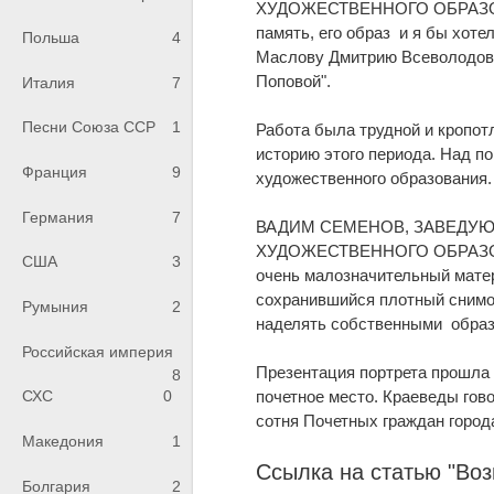
ХУДОЖЕСТВЕННОГО ОБРАЗОВАНИ
память, его образ и я бы хот
Польша
4
Маслову Дмитрию Всеволодови
Поповой".
Италия
7
Песни Союза ССР
1
Работа была трудной и кропотл
историю этого периода. Над п
Франция
9
художественного образования.
Германия
7
ВАДИМ СЕМЕНОВ, ЗАВЕДУЮ
ХУДОЖЕСТВЕННОГО ОБРАЗОВАН
США
3
очень малозначительный матер
сохранившийся плотный снимо
Румыния
2
наделять собственными образом
Российская империя
Презентация портрета прошла в
8
почетное место. Краеведы гов
СХС
0
сотня Почетных граждан город
Македония
1
Ссылка на статью "Во
Болгария
2