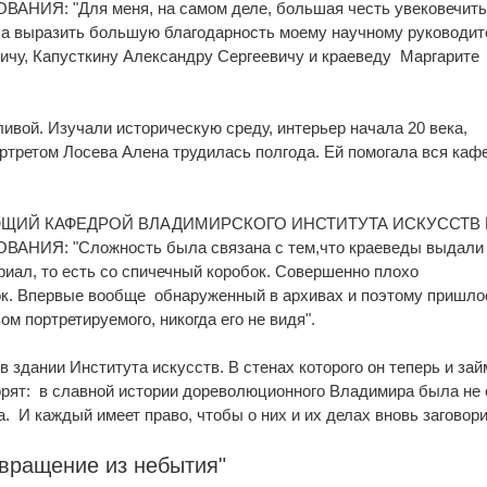
Я: "Для меня, на самом деле, большая честь увековечить
ела выразить большую благодарность моему научному руководи
чу, Капусткину Александру Сергеевичу и краеведу Маргарите
ивой. Изучали историческую среду, интерьер начала 20 века,
ортретом Лосева Алена трудилась полгода. Ей помогала вся каф
ЩИЙ КАФЕДРОЙ ВЛАДИМИРСКОГО ИНСТИТУТА ИСКУССТВ 
ИЯ: "Сложность была связана с тем,что краеведы выдали
иал, то есть со спичечный коробок. Совершенно плохо
к. Впервые вообще обнаруженный в архивах и поэтому пришло
 портретируемого, никогда его не видя".
 здании Института искусств. В стенах которого он теперь и зай
орят: в славной истории дореволюционного Владимира была не
а. И каждый имеет право, чтобы о них и их делах вновь загово
звращение из небытия"