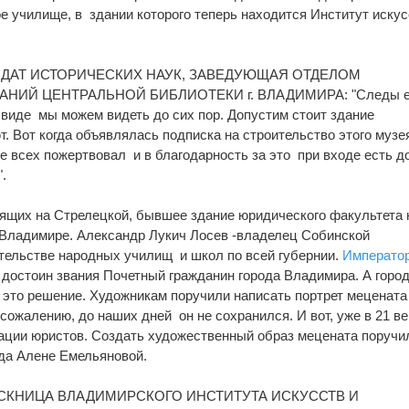
е училище, в здании которого теперь находится Институт искус
ИДАТ ИСТОРИЧЕСКИХ НАУК, ЗАВЕДУЮЩАЯ ОТДЕЛОМ
НИЙ ЦЕНТРАЛЬНОЙ БИБЛИОТЕКИ г. ВЛАДИМИРА: "Следы е
 виде мы можем видеть до сих пор. Допустим стоит здание
т. Вот когда объявлялась подписка на строительство этого музе
 всех пожертвовал и в благодарность за это при входе есть д
ь".
ящих на Стрелецкой, бывшее здание юридического факультета 
о Владимире. Александр Лукич Лосев -владелец Собинской
тельстве народных училищ и школ по всей губернии.
Императо
достоин звания Почетный гражданин города Владимира. А горо
это решение. Художникам поручили написать портрет мецената
 сожалению, до наших дней он не сохранился. И вот, уже в 21 ве
ации юристов. Создать художественный образ мецената поручи
ода Алене Емельяновой.
СКНИЦА ВЛАДИМИРСКОГО ИНСТИТУТА ИСКУССТВ И