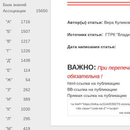
База знаний
Ассоциации
15650
"А"
1716
Автор(ы) статьи:
Вера Куликов
"Б"
1507
Источник статьи:
ГТРК "Влади
"В"
1217
Дата написания статьи:
"Г"
1226
"Д"
1438
ВАЖНО:
При перепеч
"Е"
114
обязательна !
"Ж"
54
html-ссылка на публикацию
BB-ссылка на публикацию
"З"
262
Прямая ссылка на публикацию
"И"
389
"К"
1030
"Л"
295
"М"
419