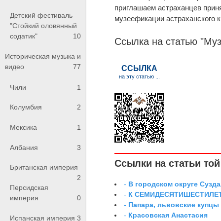
приглашаем астраханцев приня
Детский фестиваль
музеефикации астраханского к
"Стойкий оловянный
содатик"
10
Ссылка на статью "Му
Историческая музыка и
видео
77
Чили
1
Колумбия
2
Мексика
1
Албания
3
Ссылки на статьи той 
Британская империя
2
-
В городском округе Сузд
Персидская
-
К СЕМИДЕСЯТИШЕСТИЛЕ
империя
0
-
Папара, львовские купцы
-
Красовская Анастасия
Испанская империя
3