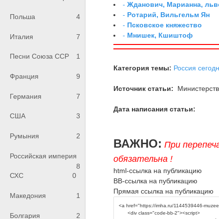
-
Жданович, Марианна, льв
-
Ротарий, Вильгельм Ян
Польша
4
-
Псковское княжество
-
Мнишек, Кшиштоф
Италия
7
Песни Союза ССР
1
Категория темы:
Россия сегод
Франция
9
Источник статьи:
Министерство
Германия
7
Дата написания статьи:
США
3
Румыния
2
ВАЖНО:
При перепеч
Российская империя
обязательна !
8
html-ссылка на публикацию
СХС
0
BB-ссылка на публикацию
Прямая ссылка на публикацию
Македония
1
Болгария
2