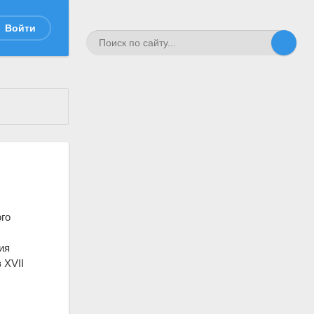
Войти
ого
ия
 XVII