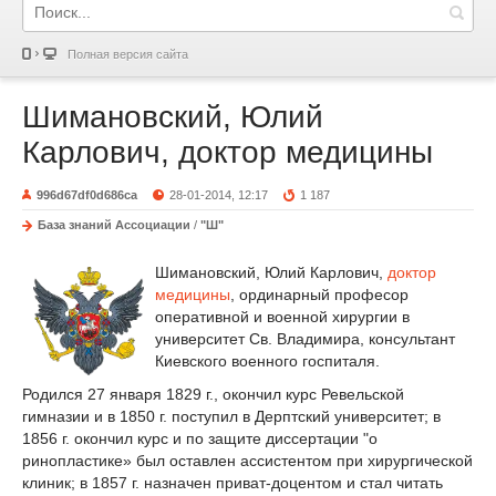
Полная версия сайта
Шимановский, Юлий
Карлович, доктор медицины
996d67df0d686ca
28-01-2014, 12:17
1 187
База знаний Ассоциации
/
"Ш"
Шимановский, Юлий Карлович,
доктор
медицины
, ординарный професор
оперативной и военной хирургии в
университет Св. Владимира, консультант
Киевского военного госпиталя.
Родился 27 января 1829 г., окончил курс Ревельской
гимназии и в 1850 г. поступил в Дерптский университет; в
1856 г. окончил курс и по защите диссертации "о
ринопластике» был оставлен ассистентом при хирургической
клиник; в 1857 г. назначен приват-доцентом и стал читать