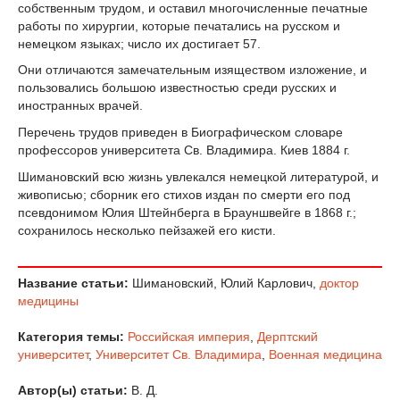
собственным трудом, и оставил многочисленные печатные
работы по хирургии, которые печатались на русском и
немецком языках; число их достигает 57.
Они отличаются замечательным изяществом изложение, и
пользовались большою известностью среди русских и
иностранных врачей.
Перечень трудов приведен в Биографическом словаре
профессоров университета Св. Владимира. Киев 1884 г.
Шимановский всю жизнь увлекался немецкой литературой, и
живописью; сборник его стихов издан по смерти его под
псевдонимом Юлия Штейнберга в Брауншвейге в 1868 г.;
сохранилось несколько пейзажей его кисти.
Название статьи:
Шимановский, Юлий Карлович,
доктор
медицины
Категория темы:
Российская империя
,
Дерптский
университет
,
Университет Св. Владимира
,
Военная медицина
Автор(ы) статьи:
В. Д.